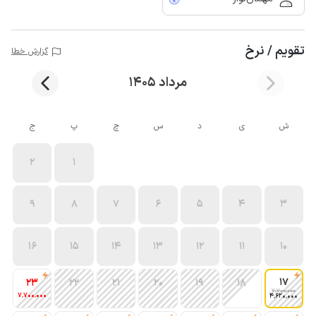
تقویم / نرخ
گزارش خطا
مرداد 1405
ش
ی
د
س
چ
پ
ج
2
1
9
8
7
6
5
4
3
16
15
14
13
12
11
10
17
23
22
21
20
19
18
7٬700٬000
7٬700٬000
4٬620٬000