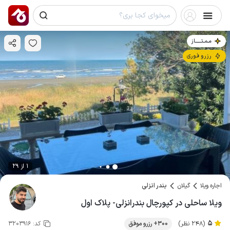
مـمـتــــــاز
رزرو فوری
1 از 29
اجاره ویلا
گیلان
بندر انزلی
ویلا ساحلی در کپورچال بندرانزلی- پلاک اول
5
(248 نظر)
300+ رزرو موفق
کد:
3203916