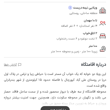
ویلایی نیمه دربست
منطقه ساحلی، روستایی
تا 10 مهمان
4 نفر استاندارد + 6 نفر اضافه
2 اتاق‌خواب
2 تخت دونفره و 6 دست رختخواب
100 متر
زیربنا 100 متر - زمین و محوطه 1000 متر
درباره اقامتگاه
گزارش خطا
این ویلا دو خوابه که یک خواب آن مستر است با حیاطی زیبا و تراس در پلاک اول
دریا در روستای علی آباد کپورچال با فاصله حدود 15 کیلومتری از شهر بندرانزلی
واقع شده است.
محوطه اقامتگاه از سه طرف با دیوار محصور شده و از سمت ساحل فاقد حصار
می باشد و نگهبان در محوطه سکونت دارد، همچنین جهت امنیت بیشتر دروازه
ورودی و حیاط به دوربین مدار بسته مجهز می باشد.
مهمانان گرامی می توانند با طی مسافتی حدود 100 متر به سوپرمارکت و نانوایی
مشاهده همه