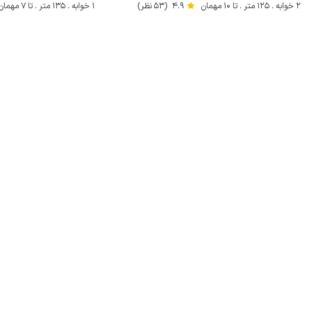
2 خوابه . 125 متر . تا 10 مهمان
4.9
(53 نظر)
1 خوابه . 135 متر . تا 7 مهمان