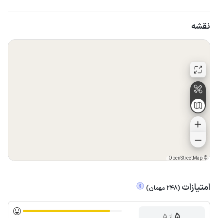
نقشه
OpenStreetMap
©
امتیازات
(
248
مهمان
)
5
از ۵