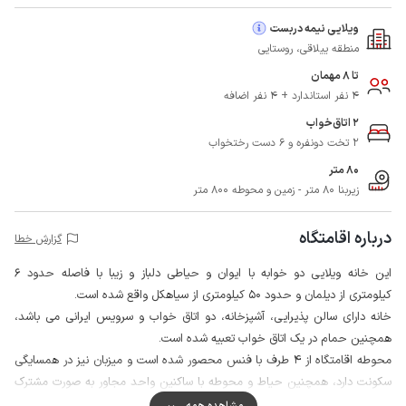
ویلایی نیمه دربست
منطقه ییلاقی، روستایی
تا 8 مهمان
4 نفر استاندارد + 4 نفر اضافه
2 اتاق‌خواب
2 تخت دونفره و 6 دست رختخواب
80 متر
زیربنا 80 متر - زمین و محوطه 800 متر
درباره اقامتگاه
گزارش خطا
این خانه ویلایی دو خوابه با ایوان و حیاطی دلباز و زیبا با فاصله حدود 6
کیلومتری از دیلمان و حدود 50 کیلومتری از سیاهکل واقع شده است.
خانه دارای سالن پذیرایی، آشپزخانه، دو اتاق خواب و سرویس ایرانی می باشد،
همچنین حمام در یک اتاق خواب تعبیه شده است.
محوطه اقامتگاه از 4 طرف با فنس محصور شده است و میزبان نیز در همسایگی
سکونت دارد، همچنین حیاط و محوطه با ساکنین واحد مجاور به صورت مشترک
قابل استفاده است.
مشاهده همه