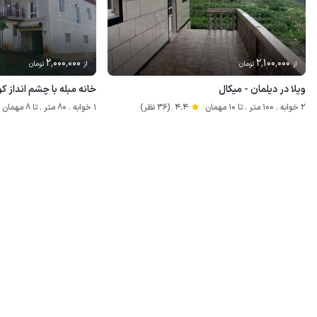
2٬000٬000
2٬100٬000
از
تومان
از
تومان
ویلا در دیلمان - میکال
خانه مبله با چشم انداز کو
2 خوابه . 100 متر . تا 10 مهمان
4.4
(36 نظر)
1 خوابه . 80 متر . تا 8 مهمان