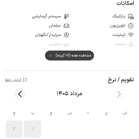
امکانات
پارکینگ
سیستم گرمایشی
تلویزیون
مبلمان
اینترنت
سرایدار/نگهبان
استخر
جکوزی
مشاهده همه (17 گزینه)
تقویم / نرخ
گزارش خطا
مرداد 1405
ش
ی
د
س
چ
پ
ج
2
1