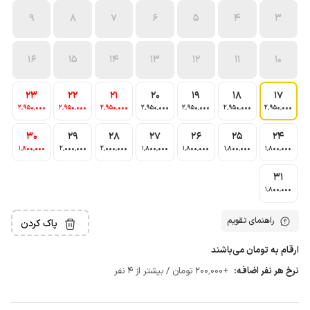
9
8
7
6
5
4
3
16
15
14
13
12
11
10
23
22
21
20
19
18
17
2٬950٬000
2٬950٬000
2٬950٬000
2٬950٬000
2٬950٬000
2٬950٬000
2٬950٬000
30
29
28
27
26
25
24
1٬800٬000
2٬000٬000
2٬000٬000
1٬800٬000
1٬800٬000
1٬800٬000
1٬800٬000
31
1٬800٬000
راهنمای تقویم
پاک کردن
ارقام به تومان می‌باشند
نرخ هر نفر اضافه:
+200٬000 تومان / بیشتر از 4 نفر