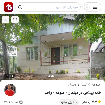
1 از 13
اجاره ویلا
گیلان
دیلمان
خانه ییلاقی در دیلمان - ملومه - واحد ۱
4.3
(7 نظر)
10+ رزرو موفق
کد:
3205110