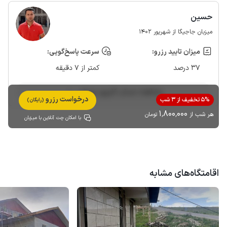
حسین
میزبان جاجیگا از شهریور 1402
میزان تایید رزرو:
سرعت پاسخ‌گویی:
37 درصد
کمتر از 7 دقیقه
مشاهده حساب کاربری میزبان
درخواست رزرو
5% تخفیف از 3 شب
(رایگان)
1٬800٬000
هر شب از
تومان
با امکان چت آنلاین با میزبان
اقامتگاه‌های مشابه