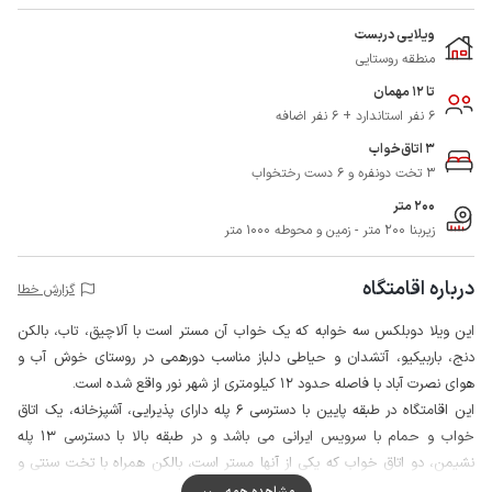
ویلایی دربست
منطقه روستایی
تا 12 مهمان
6 نفر استاندارد + 6 نفر اضافه
3 اتاق‌خواب
3 تخت دونفره و 6 دست رختخواب
200 متر
زیربنا 200 متر - زمین و محوطه 1000 متر
درباره اقامتگاه
گزارش خطا
این ویلا دوبلکس سه خوابه که یک خواب آن مستر است با آلاچیق، تاب، بالکن
دنج، باربیکیو، آتشدان و حیاطی دلباز مناسب دورهمی در روستای خوش آب و
هوای نصرت آباد با فاصله حدود 12 کیلومتری از شهر نور واقع شده است.
این اقامتگاه در طبقه پایین با دسترسی 6 پله دارای پذیرایی، آشپزخانه، یک اتاق
خواب و حمام با سرویس ایرانی می باشد و در طبقه بالا با دسترسی 13 پله
نشیمن، دو اتاق خواب که یکی از آنها مستر است، بالکن همراه با تخت سنتی و
میز و صندلی حصیری 6 نفره و حمام با توالت فرنگی و ایرانی آماده استفاده
مشاهده همه