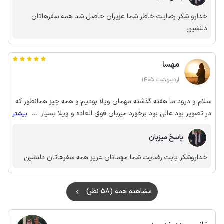
خدارو شکر رضایت خاطر شما عزیزان حاصل شد همه سفرهاتان
دلنشین
مهسا
اردیبهشت 1405
سلام و درود ما هفته گذشته مهمان ویلا بودیم و همه چیز همانطور که
در تصویر بود عالی بود برخورد میزبان فوق العاده و ویلا بسیار تمیز بود
...
بیشتر
و من که به شدت روی تمیزی حساس هستم اینجا فوق العاده بود و به
پاسخ میزبان
موقع تحویل داده شد حتی موقع برگشت هم گفتن اگر بخوایم میتونیم
مدتی بیشتر در ویلا بمونیم درکل خیلی عالی بود و این ویلا به شدت
خداروشکر بابت رضایت شما مهمانان عزیز همه سفرهاتان دلنشین
پیشنهاد میشه
مشاهده همه (58 نظر)