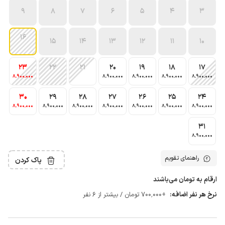
9
8
7
6
5
4
3
16
15
14
13
12
11
10
23
22
21
20
19
18
17
8٬900٬000
8٬900٬000
8٬900٬000
8٬900٬000
8٬900٬000
30
29
28
27
26
25
24
8٬900٬000
8٬900٬000
8٬900٬000
8٬900٬000
8٬900٬000
8٬900٬000
8٬900٬000
31
8٬900٬000
راهنمای تقویم
پاک کردن
ارقام به تومان می‌باشند
نرخ هر نفر اضافه:
+700٬000 تومان / بیشتر از 6 نفر