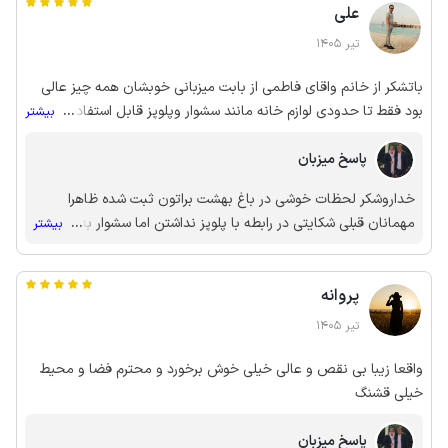
علی
تیر 1405
باتشکر از خانم واقای فاطمی از بابت میزبانی خوبشان همه چیز عالی
بود فقط تا حدودی لوازم خانه مانند سشوار وپلوپز قابل استفاده نبودن
...
بیشتر
وبرخلاف تصاویر در هیچ یک ازاتاق خوابها میز آرایش وجود نداشت ولی
پاسخ میزبان
تمام این موارد جزیی بوده وما سه شب خوب را در ویلا باغ بهشت
داشتیم ودر نهایت مجدد از شخصیت خوب وبرخورد محترمانه آقا
خداروشکر لحظات خوشی در باغ بهشت براتون ثبت شده ظاهرا
وخانم فاطمی تشکر می کنیم
مهمانان قبلی شکایتی در رابطه با پلوپز نداشتن اما سشوار به همه
...
بیشتر
مهمانانی که پرسیدن اعلام کردیم که سشوار درحد خشک کردن
موهاست وحرفه ای نیست ومیز های آرایش به علت نظرات مهمانان
پروانه
دیگر حذف شد تا فضای بیشتر برای چمدان و وسایل مهمانان باشد
ویک آینه قدی ومیز بین خواب ها نصب شد بااین وجود پیگیری
تیر 1405
میکنیم اگر مشکلی بود رفع بشه ممنون بابت وقتی که برای ثبت
نظراتتون گذاشتید
واقعا زیبا بی نقص و عالی خیلی خوش برخورد و محترم فضا و محیط
خیلی قشنگ
پاسخ میزبان