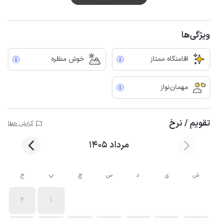
ویژگی‌ها
اقامتگاه ممتاز
خوش منظره
مهمان‌نواز
تقویم / نرخ
گزارش خطا
مرداد 1405
ش
ی
د
س
چ
پ
ج
2
1