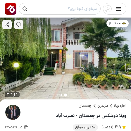
مـمـتــــــاز
1 از 33
اجاره ویلا
مازندران
چمستان
ویلا دوبلکس در چمستان - نصرت آباد
4.9
(61 نظر)
50+ رزرو موفق
کد:
3205199