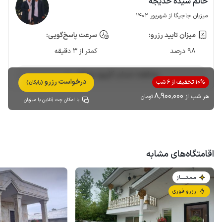
خانم سیده خدیجه
میزبان جاجیگا از شهریور 1402
میزان تایید رزرو:
سرعت پاسخ‌گویی:
98 درصد
کمتر از 3 دقیقه
مشاهده حساب کاربری میزبان
درخواست رزرو
10% تخفیف از 6 شب
(رایگان)
8٬900٬000
هر شب از
تومان
با امکان چت آنلاین با میزبان
اقامتگاه‌های مشابه
مـمـتــــــاز
رزرو فوری