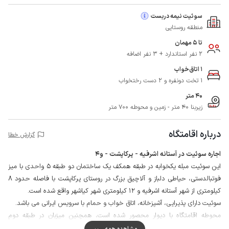
سوئیت نیمه دربست
منطقه روستایی
تا 5 مهمان
2 نفر استاندارد + 3 نفر اضافه
1 اتاق‌خواب
1 تخت دونفره و 2 دست رختخواب
40 متر
زیربنا 40 متر - زمین و محوطه 700 متر
درباره اقامتگاه
گزارش خطا
اجاره سوئیت در آستانه اشرفیه - پرکاپشت - و4
این سوئیت مبله یکخوابه در طبقه همکف یک ساختمان دو طبقه 5 واحدی با میز
فوتبالدستی، حیاطی دلباز و آلاچیق بزرگ در روستای پرکاپشت با فاصله حدود 8
کیلومتری از شهر آستانه اشرفیه و 12 کیلومتری شهر کیاشهر واقع شده است.
سوئیت دارای پذیرایی، آشپزخانه، اتاق خواب و حمام با سرویس ایرانی می باشد.
محوطه اقامتگاه با دیوار محصور شده است، همچنین میزبان در طبقه دوم
سکونت دارد و دروازه ورودی، حیاط با میزبان به صورت مشترک قابل استفاده است.
مشاهده همه