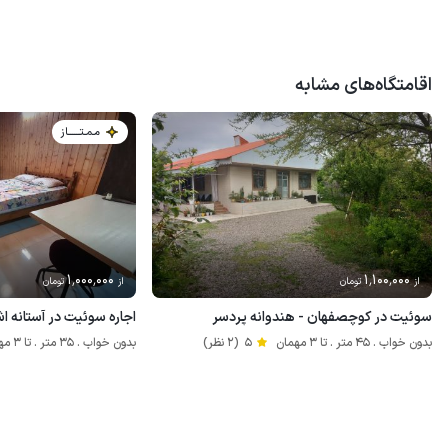
اقامتگاه‌های مشابه
مـمـتــــــاز
1٬000٬000
1٬100٬000
از
تومان
از
تومان
سوئیت در کوچصفهان - هندوانه پردسر
اجاره سوئیت در آستانه اش
بدون خواب . 45 متر . تا 3 مهمان
5
(2 نظر)
بدون خواب . 35 متر . تا 3 مهمان