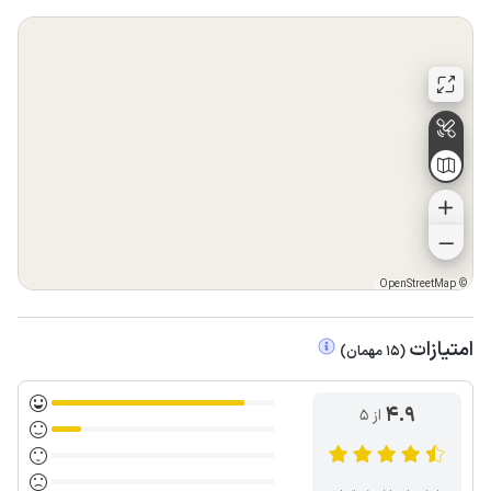
OpenStreetMap
©
امتیازات
(
15
مهمان
)
4.9
از ۵