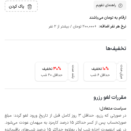
راهنمای تقویم
پاک کردن
ارقام به تومان می‌باشند
نرخ هر نفر اضافه:
+200٬000 تومان / بیشتر از 2 نفر
تخفیف‌ها
میان مدت
بلند مدت
30
%
10
%
تخفیف
تخفیف
حداقل 6 شب
حداقل 20 شب
مقررات لغو رزرو
سیاست متعادل:
در صورتی که رزرو، حداقل 3 روز کامل قبل از تاریخ ورود لغو گردد؛ مبلغ
صورتحساب پس از کسر حداکثر 15 درصد کارمزد به میهمان عودت می‌شود.
در غیر اینصورت اجاره شب اول بعلاوه حداکثر 15 درصد شب‌های باقیمانده