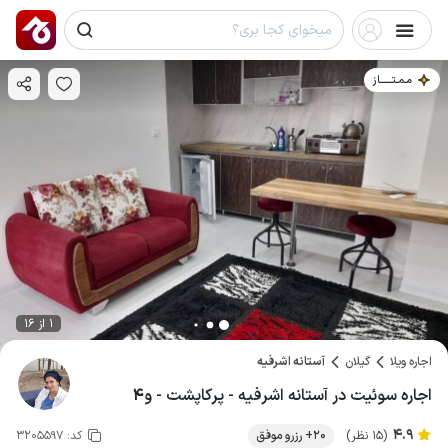
مـمـتــــــاز
1 از 16
اجاره ویلا
گیلان
آستانه اشرفیه
اجاره سوئیت در آستانه اشرفیه - پرکاپشت - و۴
4.9
(15 نظر)
20+ رزرو موفق
کد:
3205597