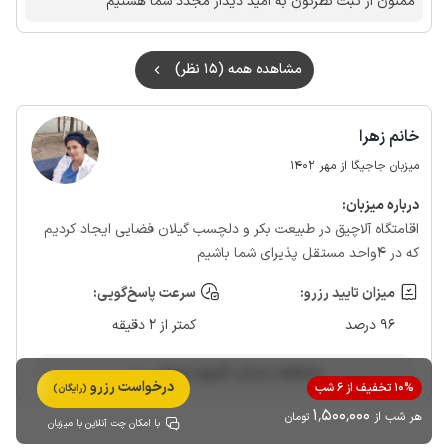
ممتون از ثبت نظرتون به امید دیدار مجدد شما هستیم
مشاهده همه (15 نظر)
خانم زهرا
میزبان جاجیگا از مهر 1402
درباره‌ میزبان:
اقامتگاه آلاچیق در طبیعت بکر و دلچسب گیلان فضایی ایجاد کردیم
که در ۴واحد مستقل پذیرای شما باشیم
میزان تایید رزرو:
سرعت پاسخ‌گویی:
96 درصد
کمتر از 2 دقیقه
مشاهده حساب کاربری میزبان
درخواست رزرو
10% تخفیف از 6 شب
(رایگان)
1٬500٬000
هر شب از
تومان
با امکان چت آنلاین با میزبان