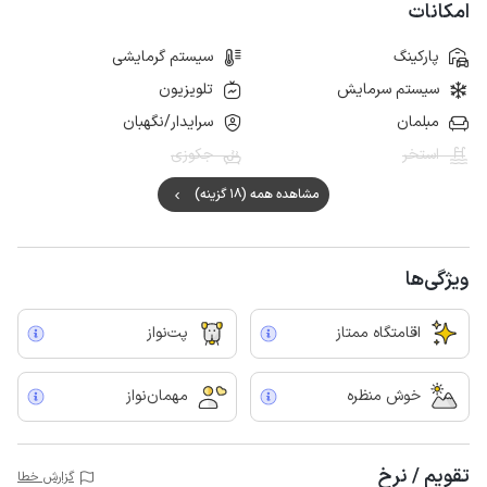
امکانات
پارکینگ
سیستم گرمایشی
سیستم سرمایش
تلویزیون
مبلمان
سرایدار/نگهبان
استخر
جکوزی
مشاهده همه (18 گزینه)
ویژگی‌ها
اقامتگاه ممتاز
پت‌نواز
خوش منظره
مهمان‌نواز
تقویم / نرخ
گزارش خطا