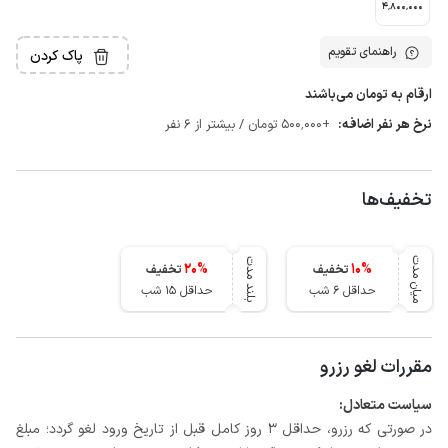
4٬800٬000
راهنمای تقویم
پاک کردن
ارقام به تومان می‌باشند
نرخ هر نفر اضافه:
+500٬000 تومان / بیشتر از 6 نفر
تخفیف‌ها
میان مدت
بلند مدت
20
%
10
%
تخفیف
تخفیف
حداقل 6 شب
حداقل 15 شب
مقررات لغو رزرو
سیاست متعادل:
در صورتی که رزرو، حداقل 3 روز کامل قبل از تاریخ ورود لغو گردد؛ مبلغ