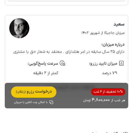
شما هستیم
سعید
میزبان جاجیگا از شهریور 1402
درباره‌ میزبان:
دارای ۲۵ سال سابقه در امر هتلدارای . معتقد به شعار حق با مشتری
میزان تایید رزرو:
سرعت پاسخ‌گویی:
79 درصد
کمتر از 2 دقیقه
مشاهده حساب کاربری میزبان
درخواست رزرو
10% تخفیف از 6 شب
(رایگان)
4٬800٬000
هر شب از
تومان
با امکان چت آنلاین با میزبان