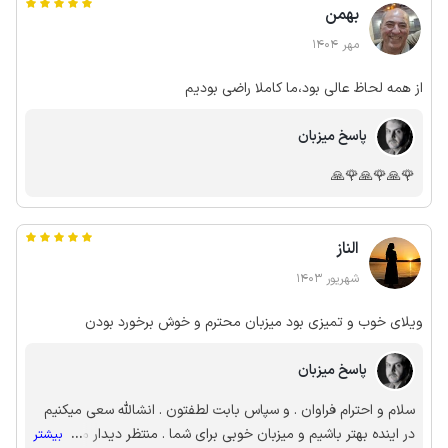
بهمن
مهر 1404
از همه لحاظ عالی بود،ما کاملا راضی بودیم
پاسخ میزبان
🌹🙏🌹🙏🌹🙏
الناز
شهریور 1403
ویلای خوب و تمیزی بود میزبان محترم و خوش برخورد بودن
پاسخ میزبان
سلام و احترام فراوان . و سپاس بابت لطفتون . انشالله سعی میکنیم
در اینده بهتر باشیم و میزبان خوبی برای شما . منتظر دیدار مجدد
...
بیشتر