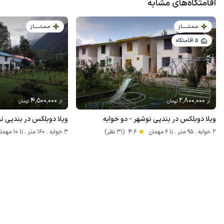
اقامتگاه‌های مشابه
مـمـتــــــاز
مـمـتــــــاز
5 اقامتگاه
4٬500٬000
2٬800٬000
از
تومان
از
تومان
ویلا دوبلکس در بندپی نوشهر - دو خوابه
ویلا دوبلکس در بندپی ن
2 خوابه . 95 متر . تا 6 مهمان
4.6
(31 نظر)
3 خوابه . 160 متر . تا 10 مهمان