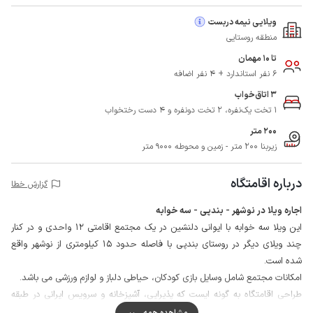
ویلایی نیمه دربست
منطقه روستایی
تا 10 مهمان
6 نفر استاندارد + 4 نفر اضافه
3 اتاق‌خواب
1 تخت یک‌نفره، 2 تخت دونفره و 4 دست رختخواب
200 متر
زیربنا 200 متر - زمین و محوطه 9000 متر
درباره اقامتگاه
گزارش خطا
اجاره ویلا در نوشهر - بندپی - سه خوابه
این ویلا سه خوابه با ایوانی دلنشین در یک مجتمع اقامتی 12 واحدی و در کنار
چند ویلای دیگر در روستای بندپی با فاصله حدود 15 کیلومتری از نوشهر واقع
شده است.
امکانات مجتمع شامل وسایل بازی کودکان، حیاطی دلباز و لوازم ورزشی می باشد.
طراحی اقامتگاه به گونه ایست که پذیرایی، آشپزخانه و سرویس ایرانی در طبقه
پایین و سه اتاق خواب و حمام با سرویس فرنگی در طبقه بالا با دسترسی حدود 4
مشاهده همه