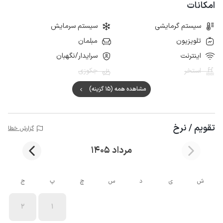
امکانات
سیستم گرمایشی
سیستم سرمایش
تلویزیون
مبلمان
اینترنت
سرایدار/نگهبان
استخر
جکوزی
مشاهده همه (15 گزینه)
تقویم / نرخ
گزارش خطا
مرداد 1405
ش
ی
د
س
چ
پ
ج
2
1