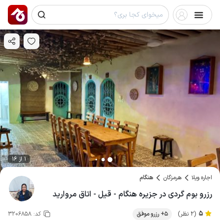
1 از 16
اجاره ویلا
هرمزگان
هنگام
رزرو بوم گردی در جزیره هنگام - قیل - اتاق مروارید
5
(2 نظر)
5+ رزرو موفق
کد:
3206858