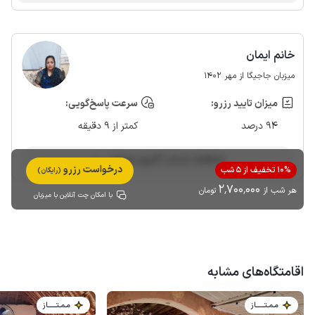
نیمکت گذاری شده رو به دریا که برای دیدن غروب عالیه! در مجموع از
جاجیگا و صاحبان اقامتگاه کمال تشکر رو دارم بابت این فضای دلنشین.
خانم ایمان
میزبان جاجیگا از مهر 1402
میزان تایید رزرو:
سرعت پاسخ‌گویی:
94 درصد
کمتر از 9 دقیقه
مشاهده حساب کاربری میزبان
درخواست رزرو
10% تخفیف از 5 شب
(رایگان)
2٬700٬000
هر شب از
تومان
با امکان چت آنلاین با میزبان
اقامتگاه‌های مشابه
مـمـتــــــاز
مـمـتــــــاز