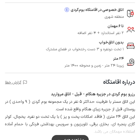
اتاق خصوصی در اقامتگاه بوم‌گردی
منطقه شهری
تا 6 مهمان
2 نفر استاندارد + 4 نفر اضافه
بدون اتاق‌خواب
1 تخت دونفره و 3 دست رختخواب در فضای مشترک
24 متر
زیربنا 24 متر - زمین و محوطه 1400 متر
درباره اقامتگاه
گزارش خطا
رزرو بوم گردی در جزیره هنگام - قیل - اتاق مروارید
این اتاق مستر با ظرفیت حداکثر 5 نفر در یک مجموعه بوم گردی ( 9 واحدی ) در
روستای قیل از جزیره زیبای هنگام واقع شده است.
این اتاق 24 متری ( فاقد امکانات پخت و پز ) با یک تخت دو نفره، یخچال، کولر
گازی پنجره ای، بخاری برقی، تلویزیون و سرویس بهداشتی فرنگی با حمام آماده
استفاده مهمانان می باشد.
محیط اطراف حیاط دنج خانه با دیوار محصور شده و میزبان در همین مجموعه
مشاهده همه