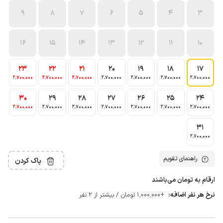
9
8
7
6
5
4
3
16
15
14
13
12
11
10
23
22
21
20
19
18
17
2٬700٬000
2٬700٬000
2٬700٬000
2٬700٬000
2٬700٬000
2٬700٬000
2٬700٬000
30
29
28
27
26
25
24
2٬700٬000
2٬700٬000
2٬700٬000
2٬700٬000
2٬700٬000
2٬700٬000
2٬700٬000
31
2٬700٬000
راهنمای تقویم
پاک کردن
ارقام به تومان می‌باشند
نرخ هر نفر اضافه:
+1٬000٬000 تومان / بیشتر از 2 نفر