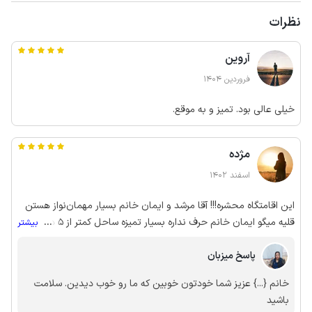
نظرات
آروین
فروردین 1404
خیلی عالی بود. تمیز و به موقع.
مژده
اسفند 1402
این اقامتگاه محشره!!! آقا مرشد و ایمان خانم بسیار مهمان‌نواز هستن
قلیه میگو ایمان خانم حرف نداره بسیار تمیزه ساحل کمتر از ۵ دقیقه
...
بیشتر
فاصله داره که خیلی آروم و فوق العاده قشنگه برای ریلکس کردن اگر
پاسخ میزبان
قصد تمدد اعصاب و استراحت دارید این انتخاب انتخاب بی نظیریه
داخل اقامتگاه سوپر مارکت هست که تقریبا هر چیزی ک لازمتون میشه
خانم {...} عزیز شما خودتون خوبین که ما رو خوب دیدین. سلامت
رو داره. داخل اقامتگاه یه ایوان قشنگ با درختهای انبه وجود داره که
باشید
خیلی زیبا دیزاین شده و همچنین یه پشت‌بوم/نشیمن داره صندلی و