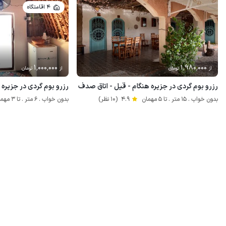
4 اقامتگاه
1٬000٬000
1٬980٬000
از
تومان
از
تومان
رزرو بوم گردی در جزیره هنگام - قیل - اتاق صدف
رزرو بوم گردی در جزیره ه
بدون خواب . 15 متر . تا 5 مهمان
4.9
(10 نظر)
بدون خواب . 6 متر . تا 3 مهمان