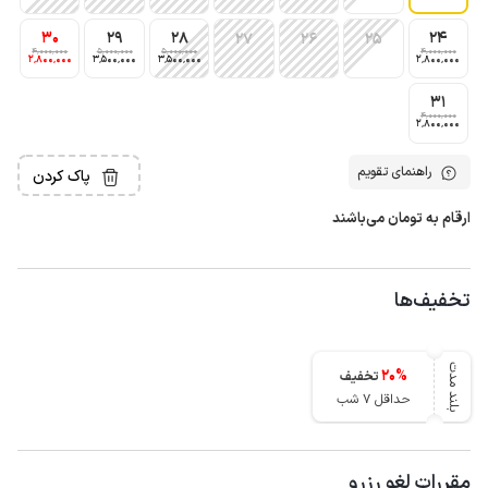
30
29
28
24
27
26
25
4٬000٬000
5٬000٬000
5٬000٬000
4٬000٬000
2٬800٬000
3٬500٬000
3٬500٬000
2٬800٬000
31
4٬000٬000
2٬800٬000
راهنمای تقویم
پاک کردن
ارقام به تومان می‌باشند
تخفیف‌ها
بلند مدت
20
%
تخفیف
حداقل 7 شب
مقررات لغو رزرو