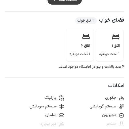
کیفیت پوشش شبکه تلفن همراه برای دو اپراتور همراه اول و ایرانسل در مکالمه
خوب و دسترسی به اینترنت به صورت 4g می باشد.
فضای خواب
لازم به ذکر است حدود 50 متر مسیر منتهی به اقامتگاه به صورت جاده خاکی می
2 اتاق خواب
باشد.
منطقه اربه کله، قلعه مارکوه، جنگل دالخانی، ییلاق‌ زیبای جنت رودبار و ... بخشی از
جاذبه های طبیعی و گردشگری رامسر زیبا می باشد.
اتاق 1
اتاق 2
1 تخت دونفره
1 تخت دونفره
۴ عدد بالشت و پتو در اقامتگاه موجود است.
امکانات
جکوزی
پارکینگ
سیستم گرمایشی
سیستم سرمایش
تلویزیون
مبلمان
استخر
میز بیلیارد