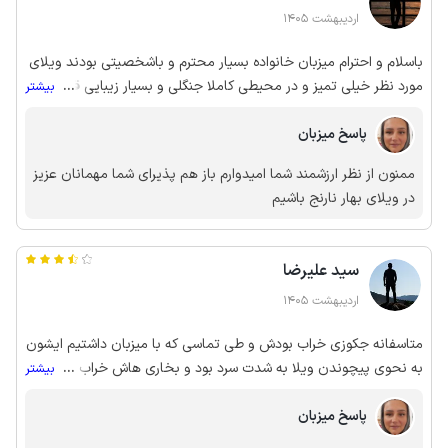
اردیبهشت 1405
باسلام و احترام میزبان خانواده بسیار محترم و باشخصیتی بودند ویلای
مورد نظر خیلی تمیز و در محیطی کاملا جنگلی و بسیار زیبایی قرار
...
بیشتر
داشت ما که تو این چند روز خیلی لذت بردیم امیدوارم به همه عزیزان
خوش بگذره
پاسخ میزبان
ممنون از نظر ارزشمند شما امیدوارم باز هم پذیرای شما مهمانان عزیز
در ویلای بهار نارنج باشیم
سید علیرضا
اردیبهشت 1405
متاسفانه جکوزی خراب بودش و طی تماسی که با میزبان داشتیم ایشون
به نحوی پیچوندن ویلا به شدت سرد بود و بخاری هاش خراب اینقدر
...
بیشتر
سرد که شب نتونستیم بخوابیم ویو خوبی هم نداشت برخلاف عکسی که
پاسخ میزبان
گذاشتن دور تا دور ویلا هستش که همه بدون استثنا دید کامل نسبت
به حیات و ویلا داشتن