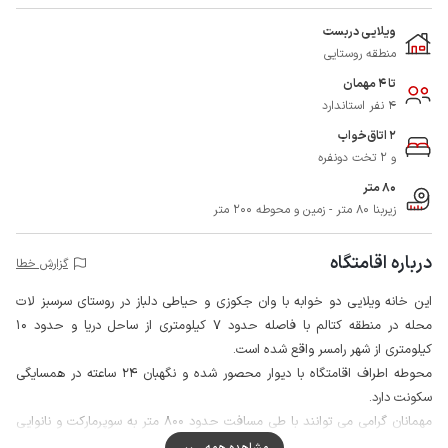
ویلایی دربست
منطقه روستایی
تا 4 مهمان
4 نفر استاندارد
2 اتاق‌خواب
و 2 تخت دونفره
80 متر
زیربنا 80 متر - زمین و محوطه 200 متر
درباره اقامتگاه
گزارش خطا
این خانه ویلایی دو خوابه با وان جکوزی و حیاطی دلباز در روستای سرسبز لات
محله در منطقه کتالم با فاصله حدود 7 کیلومتری از ساحل دریا و حدود 10
کیلومتری از شهر رامسر واقع شده است.
محوطه اطراف اقامتگاه با دیوار محصور شده و نگهبان 24 ساعته در همسایگی
سکونت دارد.
مهمانان گرامی می توانند با طی مسافت حدود 800 متر به سوپرمارکت و نانوایی
دسترسی داشته باشند.
مشاهده همه