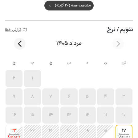
مشاهده همه (20 گزینه)
تقویم / نرخ
گزارش خطا
مرداد 1405
ش
ی
د
س
چ
پ
ج
2
1
9
8
7
6
5
4
3
16
15
14
13
12
11
10
23
17
22
21
20
19
18
4٬000٬000
4٬000٬000
2٬800٬000
2٬800٬000