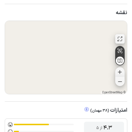
نقشه
OpenStreetMap
©
امتیازات
(
38
مهمان
)
4.3
از ۵