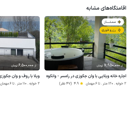
اقامتگاه‌های مشابه
مـمـتــــــاز
رزرو فوری
6٬500٬000
7٬950٬000
از
تومان
از
تومان
اجاره خانه ویلایی با وان جکوزی در رامسر - وانکوه
ویلا با روف و وان جکوزی 
2 خوابه . 120 متر . تا 6 مهمان
4.9
(47 نظر)
2 خوابه . 110 متر . تا 6 مهمان