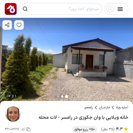
1 از 17
اجاره ویلا
مازندران
رامسر
خانه ویلایی با وان جکوزی در رامسر - لات محله
4.3
(38 نظر)
50+ رزرو موفق
کد:
3207226