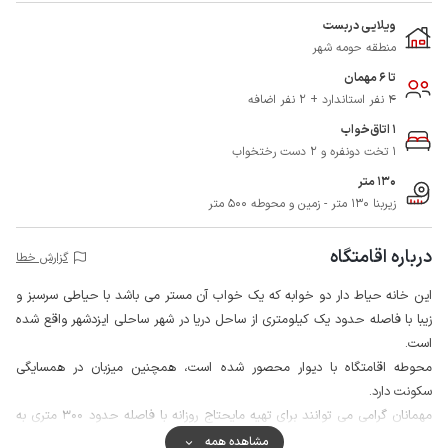
ویلایی دربست
منطقه حومه شهر
تا 6 مهمان
4 نفر استاندارد + 2 نفر اضافه
1 اتاق‌خواب
1 تخت دونفره و 2 دست رختخواب
130 متر
زیربنا 130 متر - زمین و محوطه 500 متر
درباره اقامتگاه
گزارش خطا
این خانه حیاط دار دو خوابه که یک خواب آن مستر می باشد با حیاطی سرسبز و
زیبا با فاصله حدود یک کیلومتری از ساحل دریا در شهر ساحلی ایزدشهر واقع شده
است.
محوطه اقامتگاه با دیوار محصور شده است، همچنین میزبان در همسایگی
سکونت دارد.
مهمانان گرامی می توانند برای تهیه مایحتاج روزانه با فاصله حدود 300 متری به
سوپرمارکت و نانوایی دسترسی داشته باشند.
مشاهده همه