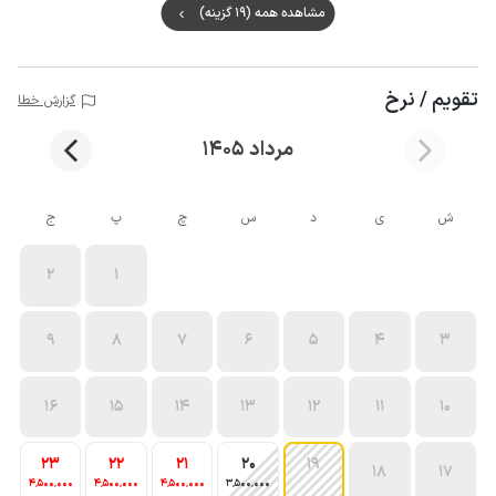
مشاهده همه (19 گزینه)
تقویم / نرخ
گزارش خطا
مرداد 1405
ش
ی
د
س
چ
پ
ج
2
1
9
8
7
6
5
4
3
16
15
14
13
12
11
10
23
22
21
20
19
18
17
4٬500٬000
4٬500٬000
4٬500٬000
3٬500٬000