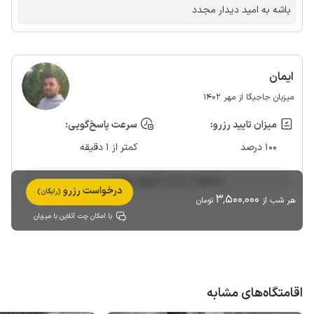
باشه به امید دیدار مجدد
ایمان
میزبان جاجیگا از مهر 1402
میزان تایید رزرو:
سرعت پاسخ‌گویی:
100 درصد
کمتر از 1 دقیقه
مشاهده حساب کاربری میزبان
درخواست رزرو
(رایگان)
3٬500٬000
هر شب از
تومان
با امکان چت آنلاین با میزبان
اقامتگاه‌های مشابه