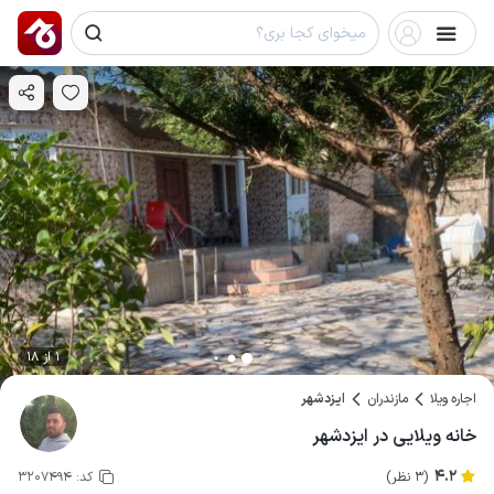
1 از 18
اجاره ویلا
مازندران
ایزدشهر
خانه ویلایی در ایزدشهر
4.2
(3 نظر)
کد:
3207494