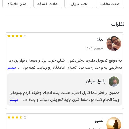
صحت مطالب
رفتار میزبان
نظافت اقامتگاه
مکان اقامتگاه
نظرات
لیلا
شهریور 1404
به موقع تحویل دادن، برخوردشون خیلی خوب بود و مهمان نواز بودن،
دسترسی به واحد راحت بود. تمیزی اقامتگاه رو رعایت کرده بودن اما
...
بیشتر
وسایل مستحلک بود، کتری باید عوض بشه و خیلی دیگه از وسایل
پاسخ میزبان
خونه. خانه نیاز به سم پاشی فصلی داره، مثلا سقف که چوبی بود کرم
چوب داشت.
ممنون از نظر شما قابل احترام هست بنده انجام وظیفه کردم رسیدگی
ویلا انجام شده بود فقط کتری باید تعویض میشد و بنده هم عذر
...
بیشتر
خواهی کردم قبلش که اگه خواستین بیارم که گفتین لازم نیست بازم
عذر خواهی بنده رو قبول کنین حق نگهدارتون
نسی