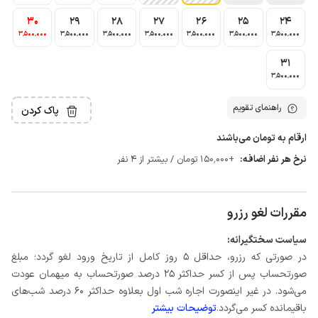
30
29
28
27
26
25
24
3٬500٬000
3٬500٬000
3٬500٬000
3٬500٬000
3٬500٬000
3٬500٬000
3٬500٬000
31
3٬500٬000
راهنمای تقویم
پاک کردن
ارقام به تومان می‌باشند
نرخ هر نفر اضافه:
+150٬000 تومان / بیشتر از 4 نفر
مقررات لغو رزرو
سیاست سختگیرانه:
در صورتی که رزرو، حداقل 5 روز کامل از تاریخ ورود لغو گردد؛ مبلغ
صورتحساب پس از کسر حداکثر 25 درصد صورتحساب به میهمان عودت
می‌شود. در غیر اینصورت اجاره شب اول بعلاوه حداکثر 60 درصد شب‌های
باقیمانده کسر می‌گردد.
توضیحات بیشتر