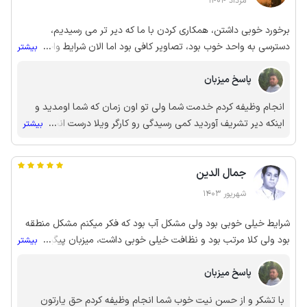
مرداد 1404
برخورد خوبی داشتن، همکاری کردن با ما که دیر تر می رسیدیم،
دسترسی به واحد خوب بود، تصاویر کافی بود اما الان شرایط واحد
...
بیشتر
متفاوته، تار عنکبوت داشت، حشرات مرده در واحد وجود داشت، ما شب
پاسخ میزبان
رسیدیم و اگر زودتر رسیده بودیم حتما ثبت شکایت میکردم در جاجیگا.
انجام وظیفه کردم خدمت شما ولی تو اون زمان که شما اومدید و
اینکه دیر تشریف آوردید کمی رسیدگی رو کارگر ویلا درست انجام
...
بیشتر
نداده بود و بخاطر شرایط آب و هوایی اون حشرات حالا از پشه بگین
که اینجا شمال هست و درب ویلا رو باز نمیزاشتین داخل ورود
جمال الدین
نمیکردن بازم نظر شما قابل احترام هست حق یارتون
شهریور 1403
شرایط خیلی خوبی بود ولی مشکل آب بود که فکر میکنم مشکل منطقه
بود ولی کلا مرتب بود و نظافت خیلی خوبی داشت، میزبان پیگیر و
...
بیشتر
محترمی بود و ما خیلی رضایت داشتیم باتشکر
پاسخ میزبان
با تشکر و از حسن نیت خوب شما انجام وظیفه کردم حق یارتون