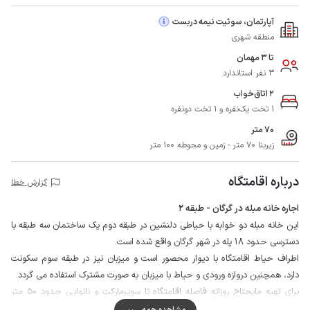
آپارتمان، سوئیت نیمه دربست
منطقه شهری
تا 3 مهمان
3 نفر استاندارد
2 اتاق‌خواب
1 تخت یک‌نفره و 1 تخت دونفره
70 متر
زیربنا 70 متر - زمین و محوطه 100 متر
درباره اقامتگاه
گزارش خطا
اجاره خانه مبله در گرگان - طبقه 2
این خانه مبله دو خوابه با حیاطی دلنشین در طبقه دوم یک ساختمان سه طبقه با
دسترسی حدود 18 پله در شهر گرگان واقع شده است.
اطراف حیاط اقامتگاه با دیوار محصور است و میزبان نیز در طبقه سوم سکونت
دارد، همچنین دروازه ورودی و حیاط با میزبان به صورت مشترک استفاده می گردد.
برای تهیه مایحتاج روزانه فاصله اقامتگاه تا سوپرمارکت و نانوایی حدود 50 متر
است.
مشاهده همه