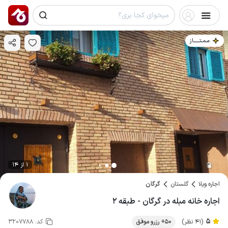
مـمـتــــــاز
1 از 14
اجاره ویلا
گلستان
گرگان
اجاره خانه مبله در گرگان - طبقه ۲
5
(41 نظر)
50+ رزرو موفق
کد:
3207788