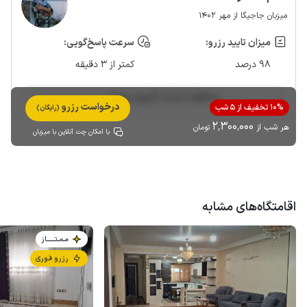
میزبان جاجیگا از مهر 1402
میزان تایید رزرو:
سرعت پاسخ‌گویی:
98 درصد
کمتر از 3 دقیقه
مشاهده حساب کاربری میزبان
درخواست رزرو
10% تخفیف از 5 شب
(رایگان)
2٬300٬000
هر شب از
تومان
با امکان چت آنلاین با میزبان
اقامتگاه‌های مشابه
مـمـتــــــاز
رزرو فوری