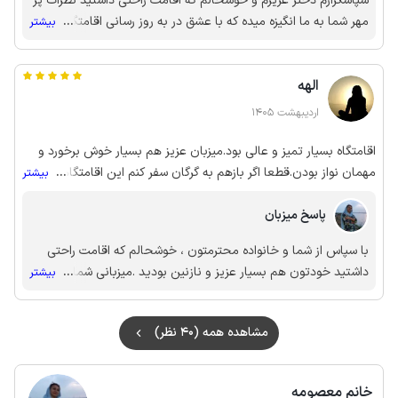
سپاسگزارم دختر عزیزم و خوشحالم که اقامت راحتی داشتید نظرات پر
ممنون ازشون .
مهر شما به ما انگیزه میده که با عشق در به روز رسانی اقامتگاه تلاش
...
بیشتر
کنیم البته تک تک کلمات شما و دیگر مهمانان عزیز از قلب مهربان و
پاکتان بیرون می آید و من سرشار از عشق به امید دیدار دوباره شما
الهه
هستم و به میزبانی شما افتخار میکنم ...سربلند باشی دختر قشنگم و
سلام برسونید به خانواده محترم ....به امید دیدار دوباره شما نازنینان
اردیبهشت 1405
😍😍😍
اقامتگاه بسیار تمیز و عالی بود.میزبان عزیز هم بسیار خوش برخورد و
مهمان نواز بودن.قطعا اگر بازهم به گرگان سفر کنم این اقامتگاهو
...
بیشتر
انتخاب میکنم
پاسخ میزبان
با سپاس از شما و خانواده محترمتون ، خوشحالم که اقامت راحتی
داشتید خودتون هم بسیار عزیز و نازنین بودید .میزبانی شما باعث
...
بیشتر
افتخاره عزیزم به امید دیدارتون 🥰🥰🥰🥰❣️❣️❣️
مشاهده همه (40 نظر)
خانم معصومه