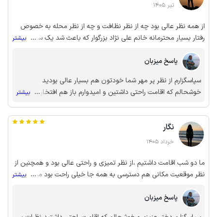
تیر 1405
از همه نظر عالی بود چه از نظر نظافت و چه از نظر محله به خصوص
رفتار بسیار محترمانه خانم علی نژاد بزرگوار که باعث شد یک سفر خاطره
...
بیشتر
انگیز رو تجربه کنم. اگه دوباره به گرگان سفر کنیم حتما این اقامتگاه را
انتخاب خواهم کرد
پاسخ میزبان
سپاسگزارم از نظر پر مهر شما خودتون هم بسیار عالی بودید
خوشحالم که اقامت راحتی داشتین و امیدوارم باز هم افتخار میزبانی
...
بیشتر
شما رو داشته باشم 🌹🌹🌹🌹
نگار
خرداد 1405
ما دو شب اقامت داشتیم ،از نظر تمیزی و راحتی عالی بود و همچنین از
نظر موقعیت مکانی هم‌ دسترسی به همه جا خیلی راحت بود میزبان
...
بیشتر
بسیار رفتار محترمانه و خوبی داشتن و پسرشون هم کلی جاهای دیدنی
پاسخ میزبان
رو معرفی کردن از بیرون هم که ساختمون رو دیدم با سلیقه کلی گل
گذاشته بودن و فضا رو زیبا کرده‌ بودند.در کل تجربه خوبی داشتیم