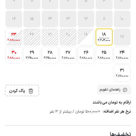
9
8
7
6
5
4
3
16
15
14
13
12
11
10
18
23
22
21
20
19
17
2٬880٬000
2٬880٬000
2٬304٬000
30
29
28
27
26
25
24
2٬880٬000
3٬350٬000
3٬350٬000
2٬880٬000
2٬880٬000
2٬880٬000
2٬880٬000
31
2٬880٬000
راهنمای تقویم
پاک کردن
ارقام به تومان می‌باشند
نرخ هر نفر اضافه:
+500٬000 تومان / بیشتر از 3 نفر
تخفیف‌ها