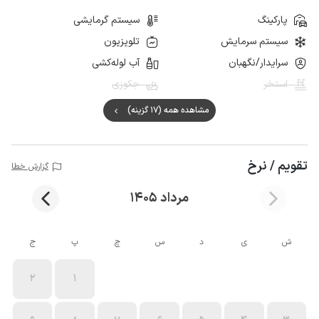
پارکینگ
سیستم گرمایشی
سیستم سرمایش
تلویزیون
سرایدار/نگهبان
آب لوله‌کشی
استخر
جکوزی
مشاهده همه (17 گزینه)
تقویم / نرخ
گزارش خطا
مرداد 1405
ش
ی
د
س
چ
پ
ج
2
1