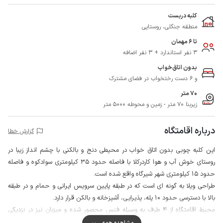
کلبه دربست
منطقه جنگلی، روستایی
تا 6 مهمان
3 نفر استاندارد + 3 نفر اضافه
بدون اتاق‌خواب
و 6 دست رختخواب در فضای مشترک
70 متر
زیربنا 70 متر - زمین و محوطه 5000 متر
درباره اقامتگاه
گزارش خطا
این کلبه چوبی بدون اتاق خواب در محیطی دنج و بالکنی با چشم انداز زیبا در
روستای خوش آب و هوا کاردرکلا با فاصله حدود 35 کیلومتری سوادکوه و فاصله
حدود 15 کیلومتری شهر شیرگاه واقع شده است.
طراحی ویلا به گونه ای است که در طبقه پایین سرویس ایرانی و حمام و در طبقه
بالا با دسترسی حدود 10 پله، پذیرایی، آشپزخانه و بالکن قرار دارد.
محیط اقامتگاه از 4 طرف به وسیله فنس محصور شده و میزبان نیز در نزدیکی
اقامتگاه سکونت دارد، همچنین به منظور تامین امنیت، این کلبه به دوربین
مشاهده همه