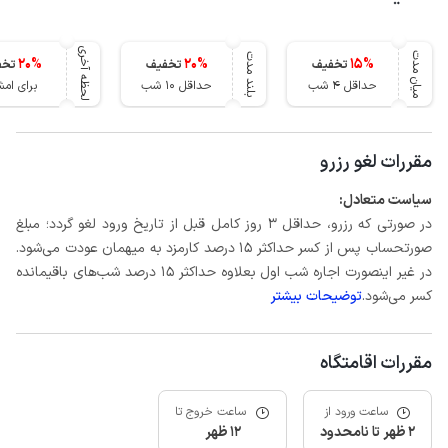
لحظه آخری
میان مدت
بلند مدت
20
%
20
%
15
%
تخفیف
تخفیف
تخف
حداقل 4 شب
حداقل 10 شب
برای ام
مقررات لغو رزرو
سیاست متعادل:
در صورتی که رزرو، حداقل 3 روز کامل قبل از تاریخ ورود لغو گردد؛ مبلغ
صورتحساب پس از کسر حداکثر 15 درصد کارمزد به میهمان عودت می‌شود.
در غیر اینصورت اجاره شب اول بعلاوه حداکثر 15 درصد شب‌های باقیمانده
کسر می‌شود.
توضیحات بیشتر
مقررات اقامتگاه
ساعت ورود از
ساعت خروج تا
2 ظهر تا نامحدود
12 ظهر