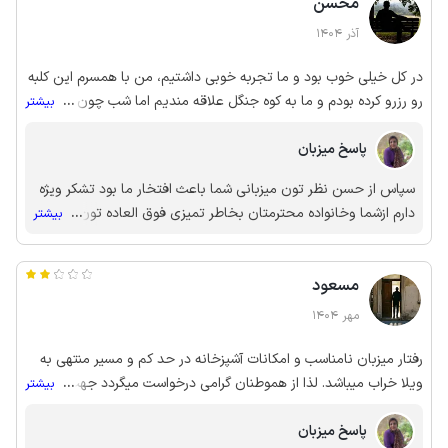
محسن
آذر 1404
در کل خیلی خوب بود و ما تجربه خوبی داشتیم، من با همسرم این کلبه
رو رزرو کرده بودم و ما به کوه جنگل علاقه مندیم اما شب چون تاریک
...
بیشتر
میشه بهتره برای سفر های گروهی و تعداد بیشتر این کلبه انتخاب شود.
پاسخ میزبان
سپاس از حسن نظر تون میزبانی شما باعث افتخار ما بود تشکر ویژه
دارم ازشما وخانواده محترمتان بخاطر تمیزی فوق العاده تون ارزوی
...
بیشتر
سلامتی برای شما عزیزان وبه امیددیدار مجدد ❤️❤️❤️❤️❤️❤️❤️🌷
🌷🌷🌷🌷🌷🌷
مسعود
مهر 1404
رفتار میزبان نامناسب و امکانات آشپزخانه در حد کم و مسیر منتهی به
ویلا خراب میباشد. لذا از هموطنان گرامی درخواست میگردد جهت
...
بیشتر
مسافرت به این نطقه از این ویلا استفاده نگردد.
پاسخ میزبان