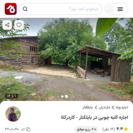
1 از 16
اجاره ویلا
مازندران
بابلکنار
اجاره کلبه چوبی در بابلکنار - کاردرکلا
4.4
(12 نظر)
10+ رزرو موفق
کد:
3208040