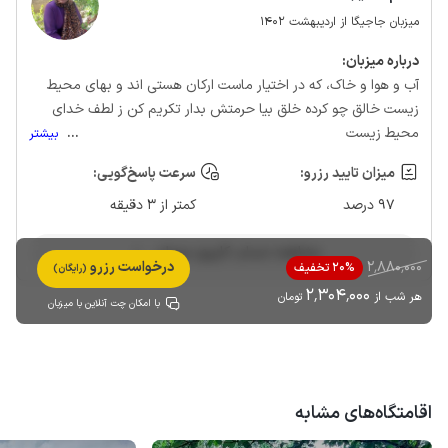
میزبان جاجیگا از اردیبهشت 1402
درباره‌ میزبان:
آب و هوا و خاک، که در اختیار ماست ارکان هستی اند و بهای محیط
زیست خالق چو کرده خلق بیا حرمتش بدار تکریم کن ز لطف خدای
محیط زیست
...
بیشتر
میزان تایید رزرو:
سرعت پاسخ‌گویی:
97 درصد
کمتر از 3 دقیقه
مشاهده حساب کاربری میزبان
2٬880٬000
درخواست رزرو
20% تخفیف
(رایگان)
2٬304٬000
هر شب از
تومان
با امکان چت آنلاین با میزبان
اقامتگاه‌های مشابه