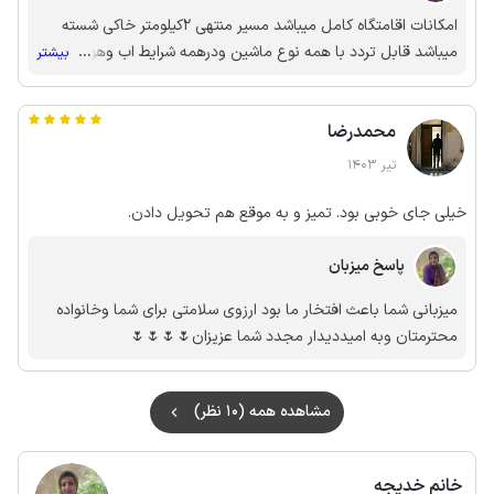
امکانات اقامتگاه کامل میباشد مسیر منتهی 2کیلومتر خاکی شسته
میباشد قابل تردد با همه نوع ماشین ودرهمه شرایط اب وهوایی شما
...
بیشتر
قوانین اقامتگاه رو رعایت نکردی برای 3نفر رزرو کردی نفر اضافه
داشتی نمیخاستی هزینه پرداخت کنی چون هزینه دریافت شد البته با
محمدرضا
تخفیف ناراحت شدی وتهدید کردی به نظر دروغ توسایت امید وارم
دفعات بعد بامیزبانهای دیگر همچی برخوردی نداشته باشی اقامتگاه
تیر 1403
درقلب جنگل لفور میباشد ومختص عزیزانی که اقامت با ارامش دردل
جنگل میباشند هست
خیلی جای خوبی بود. تمیز و به موقع هم تحویل دادن.
پاسخ میزبان
میزبانی شما باعث افتخار ما بود ارزوی سلامتی برای شما وخانواده
محترمتان وبه امیددیدار مجدد شما عزیزان🌷🌷🌷🌷
مشاهده همه (10 نظر)
خانم خدیجه