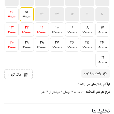
16
15
14
13
12
11
10
1٬400٬000
1٬400٬000
23
22
21
20
19
18
17
1٬400٬000
1٬600٬000
1٬600٬000
1٬400٬000
1٬200٬000
1٬200٬000
1٬200٬000
30
29
28
27
26
25
24
1٬400٬000
1٬400٬000
1٬200٬000
1٬200٬000
1٬200٬000
1٬200٬000
1٬200٬000
31
1٬200٬000
راهنمای تقویم
پاک کردن
ارقام به تومان می‌باشند
نرخ هر نفر اضافه:
+300٬000 تومان / بیشتر از 4 نفر
تخفیف‌ها