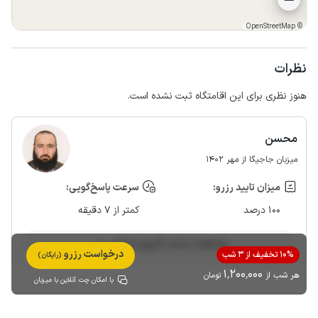
OpenStreetMap
©
نظرات
هنوز نظری برای این اقامتگاه ثبت نشده است.
محسن
میزبان جاجیگا از مهر 1402
میزان تایید رزرو:
سرعت پاسخ‌گویی:
100 درصد
کمتر از 7 دقیقه
مشاهده حساب کاربری میزبان
درخواست رزرو
10% تخفیف از 3 شب
(رایگان)
1٬200٬000
هر شب از
تومان
با امکان چت آنلاین با میزبان