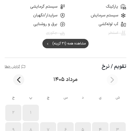
پارکینگ
سیستم گرمایشی
سیستم سرمایش
سرایدار/نگهبان
آب لوله‌کشی
برق و روشنایی
استخر
جکوزی
مشاهده همه (21 گزینه)
تقویم / نرخ
گزارش خطا
مرداد 1405
ش
ی
د
س
چ
پ
ج
2
1
9
8
7
6
5
4
3