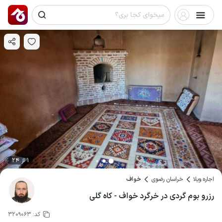
1 از 24
اجاره ویلا
خراسان رضوی
خواف
رزرو بوم گردی در خرگرد خواف - کاه گلی
کد:
3209063