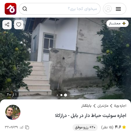
مـمـتــــــاز
1 از 20
اجاره ویلا
مازندران
بابلکنار
اجاره سوئیت حیاط دار در بابل - درازکلا
4.6
(15 نظر)
20+ رزرو موفق
کد:
3209639