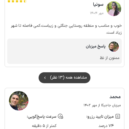
سونیا
انسانهای شریف و خوبی هستند بدون کلک بر عکس بعضی از شهرنشین
ها کلا پیشنهاد میکنم اگر مشکلی با حشرات ندارید حتما تجربه کنید
مهر 1404
خوب و مناسب و منطقه روستایی جنگلی و زیباست.کمی فاصله تا شهر
زیاد است.
پاسخ میزبان
ممنون از نظ
مشاهده همه (13 نظر)
محمد
میزبان جاجیگا از مهر 1402
میزان تایید رزرو:
سرعت پاسخ‌گویی:
74 درصد
کمتر از 5 دقیقه