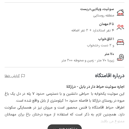
سوئیت، ویلایی دربست
منطقه روستایی
تا 6 مهمان
4 نفر استاندارد + 2 نفر اضافه
1 اتاق‌خواب
و 2 دست رختخواب
70 متر
زیربنا 70 متر - زمین و محوطه 200 متر
درباره اقامتگاه
گزارش خطا
اجاره سوئیت حیاط دار در بابل - درازکلا
این سوئیت یکخوابه با حیاطی دلنشین و با دسترسی حدود 7 پله در دل یک باغ
میوه در روستای درازکلا با فاصله حدود 10 کیلومتری از بابل واقع شده است.
اطراف حیاط اقامتگاه با فنس محصور است و میزبان نیز در همسایگی سکونت
دارد، همچنین لازم به ذکر است که استفاده از میوه درختان باغ برای مهمانان
ممنوع می باشد.
برای تهیه مایحتاج روزانه فاصله اقامتگاه تا سوپرمارکت و نانوایی حدود 3 کیلومتر
مشاهده همه