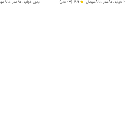
2 خوابه . 80 متر . تا 8 مهمان
4.9
(24 نظر)
بدون خواب . 80 متر . تا 8 مهمان