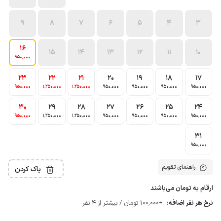
9
8
7
6
5
4
3
16
15
14
13
12
11
10
950٬000
23
22
21
20
19
18
17
950٬000
1٬250٬000
1٬250٬000
950٬000
950٬000
950٬000
950٬000
30
29
28
27
26
25
24
950٬000
1٬250٬000
1٬250٬000
950٬000
950٬000
950٬000
950٬000
31
950٬000
راهنمای تقویم
پاک کردن
ارقام به تومان می‌باشند
نرخ هر نفر اضافه:
+100٬000 تومان / بیشتر از 4 نفر