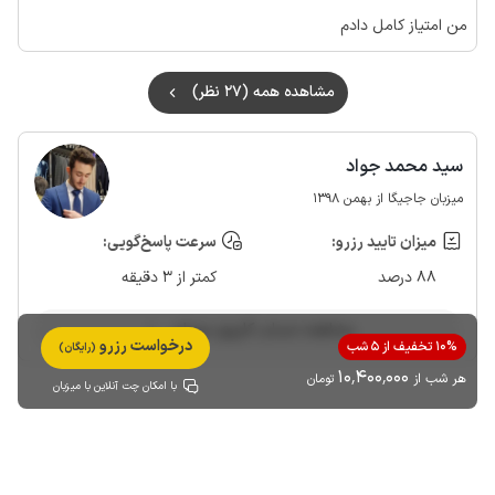
من امتیاز کامل دادم
مشاهده همه (27 نظر)
سید محمد جواد
میزبان جاجیگا از بهمن 1398
میزان تایید رزرو:
سرعت پاسخ‌گویی:
88 درصد
کمتر از 3 دقیقه
مشاهده حساب کاربری میزبان
درخواست رزرو
10% تخفیف از 5 شب
(رایگان)
10٬400٬000
هر شب از
تومان
با امکان چت آنلاین با میزبان