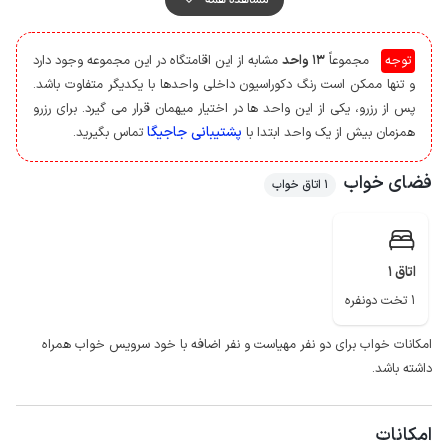
محیط سرپوشیده پارک نماید.
به جهت حفظ امنیت بیشتر، کلیه فضای عمومی ساختمان مجهز به دوربین
توجه
مجموعاً
13 واحد
مشابه از این اقامتگاه در این مجموعه وجود دارد
مداربسته می باشد و واحد نگهبانی به صورت 24 ساعته در اقامتگاه مستقر است.
و تنها ممکن است رنگ دکوراسیون داخلی واحدها با یکدیگر متفاوت باشد.
میهمانان گرامی با حدود 5 دقیقه پیاده‌روی به سوپرمارکت و نانوایی دسترسی
پس از رزرو، یکی از این واحد ها در اختیار میهمان قرار می گیرد. برای رزرو
خواهند داشت، همچنین بیمارستان دکتر مفید و ایستگاه مترو شریعتی در فاصله
پشتیبانی جاجیگا
همزمان بیش از یک واحد ابتدا با
تماس بگیرید.
حدود یک کیلومتری قرار دارند.
کیفیت پوشش شبکه تلفن همراه برای دو اپراتور همراه اول و ایرانسل در مکالمه
فضای خواب
1 اتاق خواب
عالی و دسترسی به اینترنت به صورت 4g است.
به علاوه ساختمان مجهز به اینترنت وای فای است که به صورت رایگان قابل
استفاده برای مهمانان می باشد.
واحد فاقد سرویس بهداشتی ایرانی است.
اتاق 1
1 تخت دونفره
امکانات خواب برای دو نفر مهیاست و نفر اضافه با خود سرویس خواب همراه
داشته باشد.
امکانات