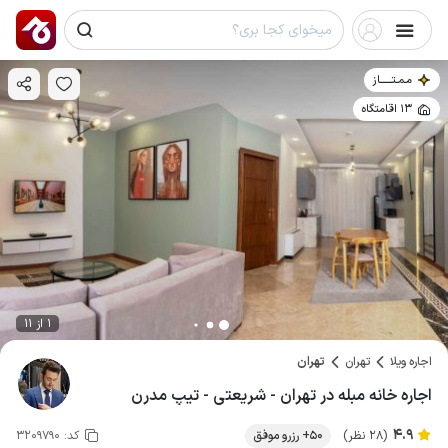
مـمـتــــــاز
13 اقامتگاه
1 از 11
اجاره ویلا
تهران
تهران
اجاره خانه مبله در تهران - شریعتی - تیپ مدرن
4.9
(28 نظر)
50+ رزرو موفق
کد:
3209790