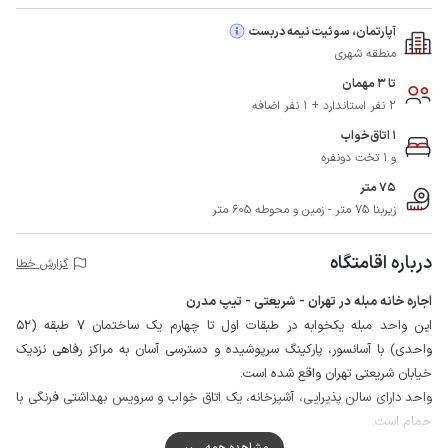
آپارتمان، سوئیت نیمه دربست
منطقه شهری
تا 3 مهمان
2 نفر استاندارد + 1 نفر اضافه
1 اتاق‌خواب
و 1 تخت دونفره
75 متر
زیربنا 75 متر - زمین و محوطه 605 متر
درباره اقامتگاه
گزارش خطا
اجاره خانه مبله در تهران - شریعتی - تیپ مدرن
این واحد مبله یکخوابه در طبقات اول تا چهارم یک ساختمان 7 طبقه (52
واحدی) با آسانسور، پارکینگ سرپوشیده و دسترسی آسان به مراکز رفاهی نزدیک
خیابان شریعتی تهران واقع شده است.
واحد دارای سالن پذیرایی، آشپزخانه، یک اتاق خواب و سرویس بهداشتی فرنگی با
حمام است.
ساختمان دارای پارکینگ اختصاصی است و هر واحد می تواند تا یک خودرو در این
مشاهده همه