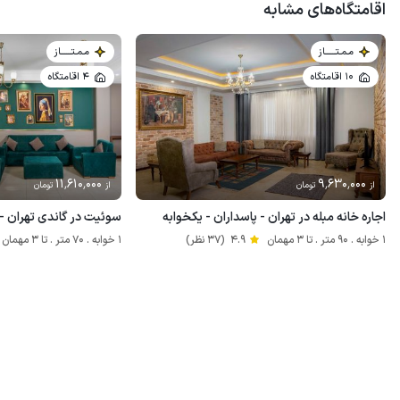
اقامتگاه‌های مشابه
مـمـتــــــاز
مـمـتــــــاز
10 اقامتگاه
4 اقامتگاه
11٬610٬000
9٬630٬000
از
تومان
از
تومان
اجاره خانه مبله در تهران - پاسداران - یکخوابه
سوئیت در گاندی تهران - 
1 خوابه . 90 متر . تا 3 مهمان
4.9
(37 نظر)
1 خوابه . 70 متر . تا 3 مهمان