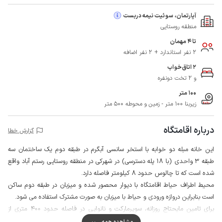
آپارتمان، سوئیت نیمه دربست
منطقه روستایی
تا 4 مهمان
2 نفر استاندارد + 2 نفر اضافه
2 اتاق‌خواب
و 2 تخت دونفره
100 متر
زیربنا 100 متر - زمین و محوطه 500 متر
درباره اقامتگاه
گزارش خطا
این خانه مبله دو خوابه با استخر سانسی آبگرم در طبقه دوم یک ساختمان سه
طبقه 3 واحدی (با 18 پله دسترسی) در شهرکی در منطقه روستایی رستم آباد واقع
شده است که تا چالوس حدود 8 کیلومتر فاصله دارد.
محیط اطراف حیاط اقامتگاه با دیوار محصور شده و میزبان در طبقه دوم ساکن
است بنابراین دروازه ورودی و حیاط با میزبان به صورت مشترک استفاده می شود.
برای تامین مایحتاج روزانه، سوپرمارکت و نانوایی در فاصله حدود 400 متری از
اقامتگاه قابل دسترس است.
مشاهده همه