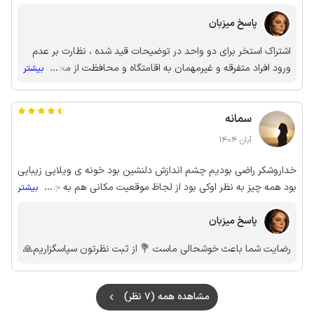
پاسخ میزبان
اشتراک استخر برای دو واحد در توضیحات قید شده ، نظارت بر عدم
ورود افراد متفرقه و غیرمهمان به اقامتگاه و محافظت از محوطه
...
بیشتر
اقامتگاه وظیفه ذاتی مالک است
سمانه
آبان 1404
خداروشکر راضی بودیم چشم اندازش دلنشین بود خونه ی ویلایی زیبایی
بود همه چیز به نظر اوکی بود از لجاظ موقعیت مکانی هم به جاهای
...
بیشتر
دیدنی و توریستی مثل دهکده نمک ابرود و... نزدیک وخوب بود
پاسخ میزبان
رضایت شما باعث خوشحالی ماست 💐 از ثبت نظرتون سپاسگزاریم🙏
مشاهده همه (7 نظر)