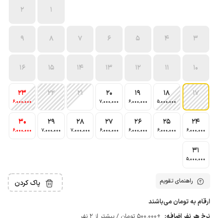
2
1
9
8
7
6
5
4
3
16
15
14
13
12
11
10
23
22
21
20
19
18
17
6٬000٬000
7٬000٬000
6٬000٬000
5٬000٬000
30
29
28
27
26
25
24
6٬000٬000
7٬000٬000
7٬000٬000
6٬000٬000
6٬000٬000
6٬000٬000
6٬000٬000
31
5٬000٬000
راهنمای تقویم
پاک کردن
ارقام به تومان می‌باشند
نرخ هر نفر اضافه:
+500٬000 تومان / بیشتر از 2 نفر