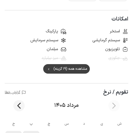
امکانات
استخر
پارکینگ
سیستم گرمایشی
سیستم سرمایش
تلویزیون
مبلمان
جکوزی
میز بیلیارد
مشاهده همه (19 گزینه)
تقویم / نرخ
گزارش خطا
مرداد 1405
ش
ی
د
س
چ
پ
ج