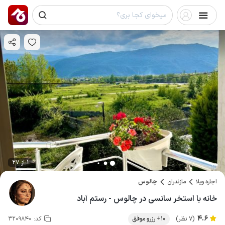
1 از 27
اجاره ویلا
مازندران
چالوس
خانه با استخر سانسی در چالوس - رستم آباد
4.6
(7 نظر)
10+ رزرو موفق
کد:
3209840