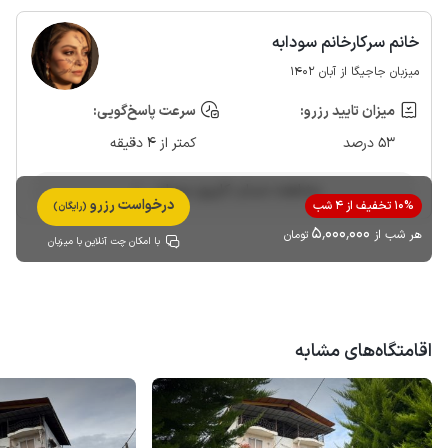
خانم سرکارخانم سودابه
میزبان جاجیگا از آبان 1402
میزان تایید رزرو:
سرعت پاسخ‌گویی:
53 درصد
کمتر از 4 دقیقه
مشاهده حساب کاربری میزبان
درخواست رزرو
10% تخفیف از 4 شب
(رایگان)
5٬000٬000
هر شب از
تومان
با امکان چت آنلاین با میزبان
اقامتگاه‌های مشابه