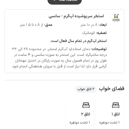
پوشش شبکه تلفن همراه برای دو اپراتور ایرانسل و همراه اول در مکالمه خوب و
دسترسی به اینترنت به صورت 4g می باشد.
استخر سرپوشیده آب‌گرم - سانسی
حدود 20 متر اخر مسیر منتهی به اقامتگاه جاده به صورت خاکی و هموار می
ابعاد:
8 در 10 متر
عمق:
از 0.8 تا 1.5 متر
باشد.
تصفیه:
اتوماتیک
از امکانات گردشگری اطراف منطقه دسترسی آسان به طبیعت و مرداب هسل،
تلکابین نمک آبرود، سد زوار، منطقه ساحلی خط هشت، پارک سنگی محمد آباد و
استخر آب‌گرم در تمام سال فعال است.
غیره را می توان نام برد.
توضیحات:
دمای استاندارد آب‌گرم استخر، در محدوده 28 الی 32
لازم به ذکر است با توجه به آپارتمانی بودن اقامتگاه ، از ساعت 12 شب تا 7 صبح
درجه سانتیگراد است.
این استخر به صورت سانسی و ۴ ساعت در
طول روز در تمام فصول سال به صورت رایگان در اختیار مهمانان
استخر سانس ندارد.
گرامی قرار دارد لذا نیاز است از قبل با میزبان هماهنگی انجام شود.
فضای خواب
2 اتاق خواب
اتاق 1
اتاق 2
1 تخت دونفره
1 تخت دونفره