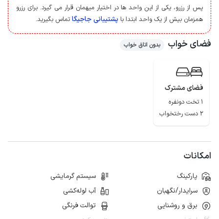
شایان ذکر است آب شرب منطقه فاقد کیفیت لازم برای آشامیدن است بنابراین نیاز
پس از رزرو، یکی از این واحد ها در اختیار میهمان قرار می گیرد. برای رزرو
است آب معدنی جهت آشامیدن تهیه نمائید.
پشتیبانی جاجیگا
همزمان بیش از یک واحد ابتدا با
تماس بگیرید.
حدود 100 متر از مسیر منتهی به اقامتگاه جاده به صورت خاکی و قابل تردد با
وسیله نقلیه می باشد.
فضای خواب
بدون اتاق خواب
دسترسی به سوپرمارکت و نانوایی با پیمودن مسافت حدود 6 کیلومتری ممکن
است و کیفیت خطوط شبکه تلفن همراه برای دو اپراتور ایرانسل و همراه اول در
مکالمه خوب و پوشش اینترنت به صورت 4G می باشد.
از جمله مناطق گردشگری اطراف این منطقه می توان به چشمه آب معدنی خمده،
فضای مشترک
تنگه واشی، بنای تاریخی گورگنبد، غار بورنیک، چشمه دریابک، غار دیدنی رودافشان و
1 تخت دونفره
پارک ملی خوجیر اشاره کرد.
2 دست رختخواب
توجه داشته باشید که اقامتگاه در محیط سفره خانه قرار دارد و به همین واسطه
تردد عموم در این مکان آزاد می باشد.
امکانات
پارکینگ
سیستم گرمایشی
سرایدار/نگهبان
آب لوله‌کشی
برق و روشنایی
توالت فرنگی