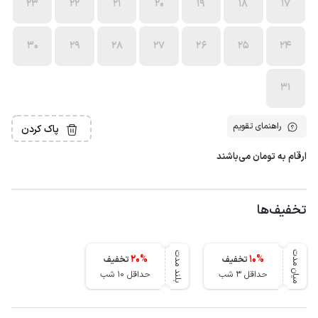
23
22
21
20
19
18
17
30
29
28
27
26
25
24
31
راهنمای تقویم
پاک کردن
ارقام به تومان می‌باشند
تخفیف‌ها
میان مدت
بلند مدت
20
%
10
%
تخفیف
تخفیف
حداقل 3 شب
حداقل 10 شب