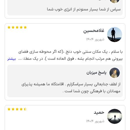
لامصب خود اعتیاده هرچی بخای یجا جمع شده طبیعت منظره احترام
سپاس از شما بسیار ممنونم از انرژی خوب شما
ادب کیفیت غذا و..... خلاصه از من میشنوید اصلا اینجور جاها نرید
بذارید برای اونایی که رفتن خلوت بمونه🤪🤪🤪🤪🤪 ممنونم واقعا از
این همه ذوق و هنر دمتون گرم پر روزی باشید
غلامحسین
شهریور 1404
با سلام ، یک مکان سنتی خوب دنج ،(که اگر محوطه سازی فضای
بیرونی هم مرتب انجام بشه ، فوق العاده است ). در یک منطقه خوش
...
بیشتر
آب و هوا و جاذبه های دیدنی .. و به دور از دغدغه های روزمره با
پاسخ میزبان
مدیریت توانا ،خلاق و خوش رفتار .جهت ثبت لحظات خوش به یاد
ماندنی .
از لطف جنابعالی بسیار سپاسگزارم . اقامتگاه ما همیشه پذیرای
مهمانان با فرهنگی چون شما است .
حمید
شهریور 1404