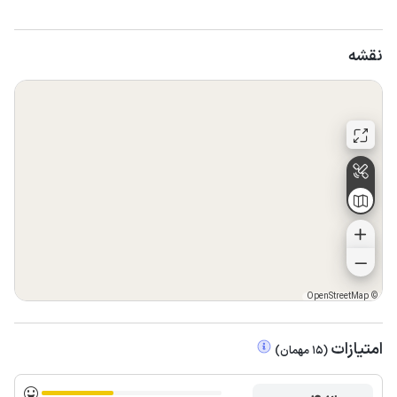
نقشه
OpenStreetMap
©
امتیازات
(
15
مهمان
)