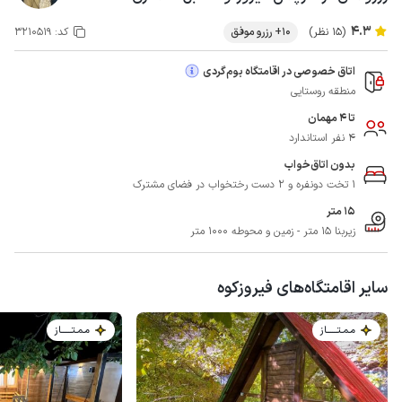
4.3
(15 نظر)
10+ رزرو موفق
کد:
3210519
اتاق خصوصی در اقامتگاه بوم‌گردی
منطقه روستایی
تا 4 مهمان
4 نفر استاندارد
بدون اتاق‌خواب
1 تخت دونفره و 2 دست رختخواب در فضای مشترک
15 متر
زیربنا 15 متر - زمین و محوطه 1000 متر
سایر اقامتگاه‌های فیروزکوه
مـمـتــــــاز
مـمـتــــــاز