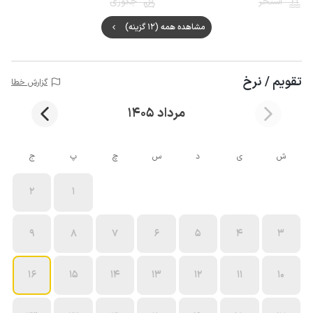
استخر
جکوزی
مشاهده همه (12 گزینه)
تقویم / نرخ
گزارش خطا
مرداد 1405
ش
ی
د
س
چ
پ
ج
2
1
9
8
7
6
5
4
3
16
15
14
13
12
11
10