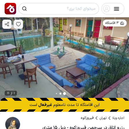
3 اقامتگاه
1 از 11
این اقامتگاه تا
مدت نامعلوم
غیرفعال
است
اجاره ویلا
تهران
فیروزکوه
رزرو اتاق در سرچمن فیروزکوه - دبل ۱۵ متری