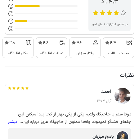
4.3
از ۵
بر اساس امتیازات ۱ سال اخیر
3.8
4.6
4.6
4.4
صحت مطالب
رفتار میزبان
نظافت اقامتگاه
مکان اقامتگاه
نظرات
احمد
آبان 1404
دوتا سفر با جاجیگاه رفتیم یکی از یکی بهتر از کجا پیدا میکنن این
جاهای قشنگو نمیدونم واقعا ممنون از جاجیگاه عزیز درباره این اقامتکاه
...
بیشتر
هم بخام نظر بدم فقط میتونم بگم ب هیچ وجه نرید اگه برید اینجارو از
پاسخ میزبان
نزدیک ببینید کارو زندگیتنو باید تعطیل کنید هر هفته باید بیاید