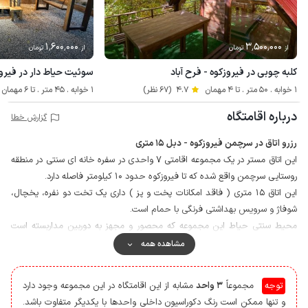
1٬600٬000
3٬500٬000
از
تومان
از
تومان
کلبه چوبی در فیروزکوه - فرح آباد
سوئیت حیاط دار در فیروز
1 خوابه . 50 متر . تا 4 مهمان
4.7
(67 نظر)
1 خوابه . 45 متر . تا 6 مهمان
درباره اقامتگاه
گزارش خطا
رزرو اتاق در سرچمن فیروزکوه - دبل 15 متری
این اتاق مستر در یک مجموعه اقامتی 7 واحدی در سفره خانه ای سنتی در منطقه
روستایی سرچمن واقع شده که تا فیروزکوه حدود 10 کیلومتر فاصله دارد.
این اتاق 15 متری ( فاقد امکانات پخت و پز ) داری یک تخت دو نفره، یخچال،
شوفاژ و سرویس بهداشتی فرنگی با حمام است.
محیط سنتی حیاط این مجموعه که محصور و مجهز به دوربین مداربسته است
دارای سفره خانه و چای خانه می باشد و فضای مناسبی را جهت دورهمی فراهم
مشاهده همه
آورده است، همچنین نگهبان نیز در مجموعه مستقر می باشد.
با توجه به اینکه اقامتگاه در سفره خانه بنا شده است لذا امکان سرو وعده های
توجه
مجموعاً
3 واحد
مشابه از این اقامتگاه در این مجموعه وجود دارد
غذایی با هماهنگی قبلی و پرداخت هزینه جداگانه ممکن است.
و تنها ممکن است رنگ دکوراسیون داخلی واحدها با یکدیگر متفاوت باشد.