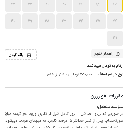
23
22
21
20
19
18
17
30
29
28
27
26
25
24
31
راهنمای تقویم
پاک کردن
ارقام به تومان می‌باشند
نرخ هر نفر اضافه:
+250٬000 تومان / بیشتر از 4 نفر
مقررات لغو رزرو
سیاست متعادل:
در صورتی که رزرو، حداقل 3 روز کامل قبل از تاریخ ورود لغو گردد؛ مبلغ
صورتحساب پس از کسر حداکثر 15 درصد کارمزد به میهمان عودت می‌شود.
در غیر اینصورت اجاره شب اول بعلاوه حداکثر 15 درصد شب‌های باقیمانده