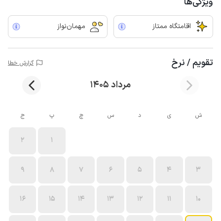
ویژگی‌ها
اقامتگاه ممتاز
مهمان‌نواز
تقویم / نرخ
گزارش خطا
مرداد 1405
ش
ی
د
س
چ
پ
ج
2
1
9
8
7
6
5
4
3
16
15
14
13
12
11
10