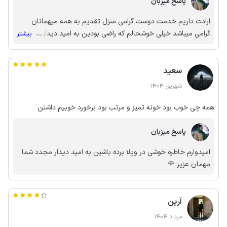
پاسخ میزبان
صادقی و همسر محترمشون ستودنی بود. موارد جزئی هم وجود داشت
که به خودشون عرض خواهم کرد. مطمئنا در سفرهای بعدی هم
ارادت داریم خدمت دوست گرامی منزل تقدیم به همه میهمانان
مقصدمون همین ویلا خواهد بود
گرامی میباشد خیلی خوشحالم که راضی بودین به امید دیدار
...
بیشتر
جنابعالی وخانواده محترمتون
سعید
شهریور 1404
همه چی خوب بود خونه تمیز و مرتب بود برخورد خوبیم داشتن
پاسخ میزبان
امیدوارم خاطره خوشی در ویلا برده باشین به امید دیدار مجدد شما
مهمان عزیز 🌹
آرین
مرداد 1404