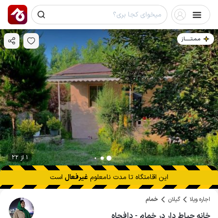
مـمـتــــــاز
1 از 22
این اقامتگاه تا
مدت نامعلوم
غیرفعال
است
اجاره ویلا
گیلان
خمام
خانه حیاط دار در خمام - دافچاه