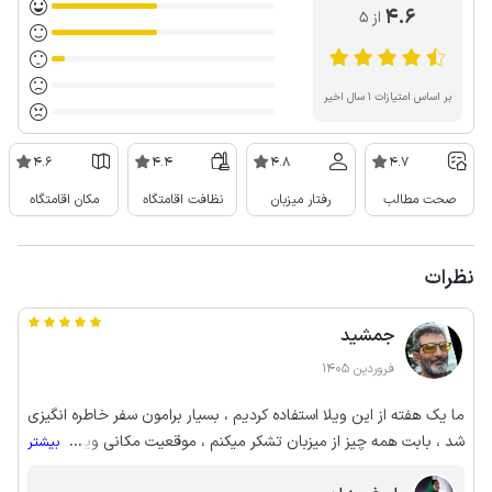
4.6
از ۵
بر اساس امتیازات ۱ سال اخیر
4.6
4.4
4.8
4.7
صحت مطالب
رفتار میزبان
نظافت اقامتگاه
مکان اقامتگاه
نظرات
جمشید
فروردین 1405
ما یک هفته از این ویلا استفاده کردیم ، بسیار برامون سفر خاطره انگیزی
شد ، بابت همه چیز از میزبان تشکر میکنم ، موقعیت مکانی ویلا ،
...
بیشتر
آرامش و آراستگی محوطه بسیار عالی بود ، از همه بیشتر رفتار خانم