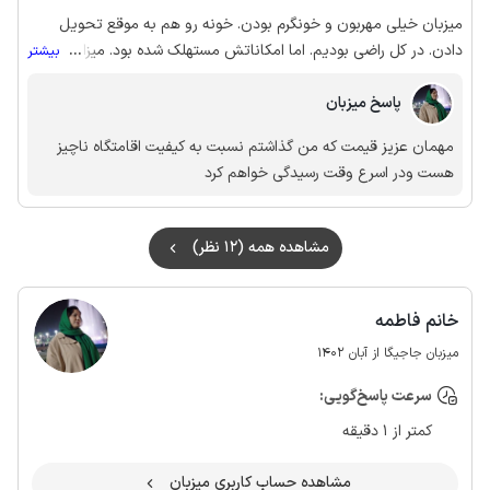
میزبان خیلی مهربون و خونگرم بودن. خونه رو هم به موقع تحویل
دادن. در کل راضی بودیم. اما امکاناتش مستهلک شده بود. میزان ذخیره
...
بیشتر
آب منبع کم بود و نیاز به نظافت کلی داره.
پاسخ میزبان
مهمان عزیز قیمت که من گذاشتم نسبت به کیفیت اقامتگاه ناچیز
هست ودر اسرع وقت رسیدگی خواهم کرد
مشاهده همه (12 نظر)
خانم فاطمه
میزبان جاجیگا از آبان 1402
سرعت پاسخ‌گویی:
کمتر از 1 دقیقه
مشاهده حساب کاربری میزبان