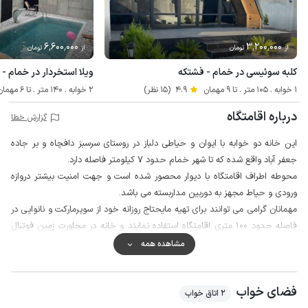
6٬600٬000
3٬200٬000
از
تومان
از
تومان
کلبه سوئیسی در خمام - فشتکه
ویلا استخردار در خمام -
1 خوابه . 105 متر . تا 9 مهمان
4.9
(15 نظر)
2 خوابه . 140 متر . تا 6 مهمان
درباره اقامتگاه
گزارش خطا
این خانه دو خوابه با ایوان و حیاطی دلباز در روستای سرسبز دافچاه و بر جاده
جعفر آباد واقع شده که تا شهر خمام حدود 7 کیلومتر فاصله دارد.
محوطه اطراف اقامتگاه با دیوار محصور شده است و جهت امنیت بیشتر دروازه
ورودی و حیاط مجهز به دوربین مداربسته می باشد.
مهمانان گرامی می توانند برای تهیه مایحتاج روزانه خود از سوپرمارکت و نانوایی در
فاصله حدود 100 متری اقامتگاه استفاده نمایند و خانه در مجاورت زمین فوتبال
واقع شده است.
مشاهده همه
سفارش صبحانه، ناهار و شام محلی با پرداخت هزینه جداگانه و هماهنگی قبلی با
میزبان فراهم می باشد، همچنین پوشش شبکه تلفن همراه برای دو اپراتور ایرانسل
فضای خواب
و همراه اول در مکالمه خوب و دسترسی به اینترنت به صورت 4g است.
2 اتاق خواب