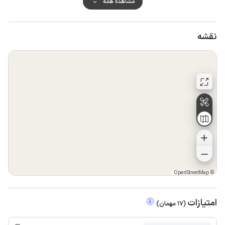
مشاهده همه
نقشه
OpenStreetMap
©
امتیازات
(
17
مهمان
)