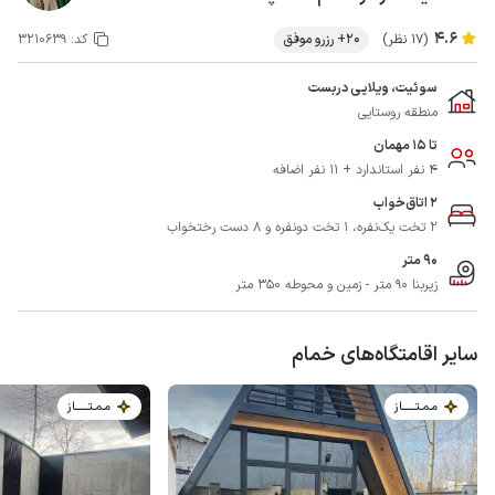
4.6
(17 نظر)
20+ رزرو موفق
کد:
3210639
سوئیت، ویلایی دربست
منطقه روستایی
تا 15 مهمان
4 نفر استاندارد + 11 نفر اضافه
2 اتاق‌خواب
2 تخت یک‌نفره، 1 تخت دونفره و 8 دست رختخواب
90 متر
زیربنا 90 متر - زمین و محوطه 350 متر
سایر اقامتگاه‌های خمام
مـمـتــــــاز
مـمـتــــــاز