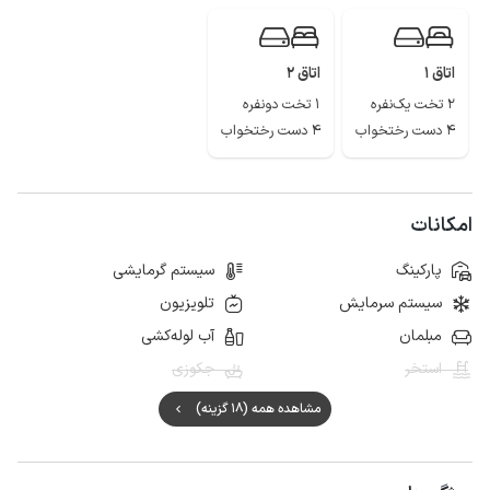
جنگل فتاتو، باغ تاریکی چوکام، روستای چاپارخانه، روستای فشتکه و ساحل جفرود
از جمله مناظر طبیعی و گردشگری خمام می باشد.
اتاق 1
اتاق 2
2 تخت یک‌نفره
1 تخت دونفره
4 دست رختخواب
4 دست رختخواب
امکانات
پارکینگ
سیستم گرمایشی
سیستم سرمایش
تلویزیون
مبلمان
آب لوله‌کشی
استخر
جکوزی
مشاهده همه (18 گزینه)