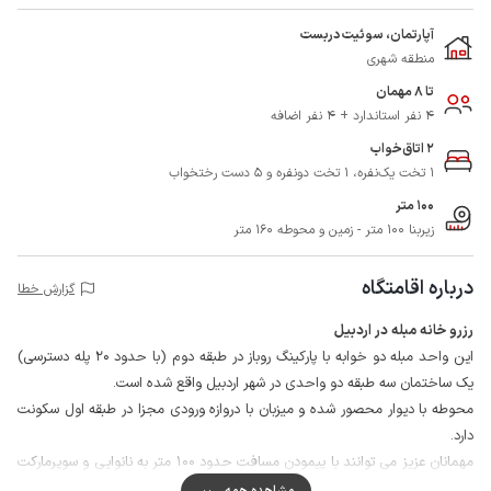
آپارتمان، سوئیت دربست
منطقه شهری
تا 8 مهمان
4 نفر استاندارد + 4 نفر اضافه
2 اتاق‌خواب
1 تخت یک‌نفره، 1 تخت دونفره و 5 دست رختخواب
100 متر
زیربنا 100 متر - زمین و محوطه 160 متر
درباره اقامتگاه
گزارش خطا
رزرو خانه مبله در اردبیل
این واحد مبله دو خوابه با پارکینگ روباز در طبقه دوم (با حدود 20 پله دسترسی)
یک ساختمان سه طبقه دو واحدی در شهر اردبیل واقع شده است.
محوطه با دیوار محصور شده و میزبان با دروازه ورودی مجزا در طبقه اول سکونت
دارد.
مهمانان عزیز می توانند با پیمودن مسافت حدود 100 متر به نانوایی و سوپرمارکت
دسترسی داشته و اقلام مصرفی خود را تهیه نمایند.
مشاهده همه