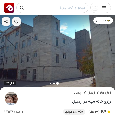
مـمـتــــــاز
1 از 17
اجاره ویلا
اردبیل
اردبیل
رزرو خانه مبله در اردبیل
4.9
(49 نظر)
50+ رزرو موفق
کد:
3211267