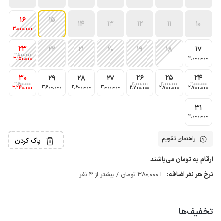
16
15
14
13
12
11
10
3٬000٬000
23
22
21
20
19
18
17
3٬500٬000
3٬000٬000
3٬150٬000
30
26
25
24
29
28
27
3٬600٬000
3٬000٬000
3٬000٬000
3٬000٬000
3٬600٬000
3٬600٬000
3٬000٬000
3٬240٬000
2٬700٬000
2٬700٬000
2٬700٬000
31
3٬000٬000
راهنمای تقویم
پاک کردن
ارقام به تومان می‌باشند
نرخ هر نفر اضافه:
+380٬000 تومان / بیشتر از 4 نفر
تخفیف‌ها