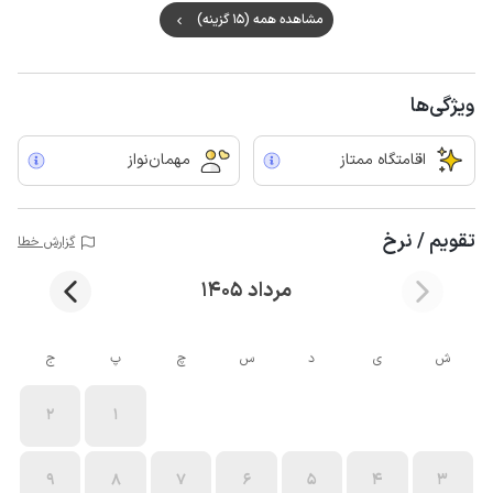
مشاهده همه (15 گزینه)
ویژگی‌ها
اقامتگاه ممتاز
مهمان‌نواز
تقویم / نرخ
گزارش خطا
مرداد 1405
ش
ی
د
س
چ
پ
ج
2
1
9
8
7
6
5
4
3