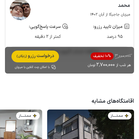
محمد
میزبان جاجیگا از آبان 1402
میزان تایید رزرو:
سرعت پاسخ‌گویی:
95 درصد
کمتر از 2 دقیقه
مشاهده حساب کاربری میزبان
3٬000٬000
درخواست رزرو
10% تخفیف
(رایگان)
2٬700٬000
هر شب از
تومان
با امکان چت آنلاین با میزبان
اقامتگاه‌های مشابه
مـمـتــــــاز
مـمـتــــــاز