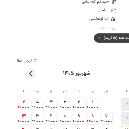
سیستم گرمایشی
مبلمان
آب لوله‌کشی
جکوزی
مه (15 گزینه)
گزارش خطا
شهریور 1405
ج
ش
ی
د
س
چ
پ
ج
6
5
4
3
2
1
2
2٬000٬000
2٬400٬000
2٬400٬000
2٬000٬000
2٬000٬000
2٬000٬000
13
12
11
10
9
8
7
9
2٬000٬000
2٬400٬000
2٬400٬000
2٬000٬000
2٬000٬000
2٬400٬000
2٬400٬000