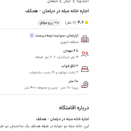
اجاره ویلا
گیلان
دیلمان
اجاره خانه مبله در دیلمان - همکف
4.6
(7 نظر)
10+ رزرو موفق
آپارتمان، سوئیت نیمه دربست
منطقه شهری
تا 6 مهمان
4 نفر استاندارد + 2 نفر اضافه
2 اتاق‌خواب
2 تخت دونفره و 4 دست رختخواب
110 متر
زیربنا 110 متر - زمین و محوطه 400 متر
درباره اقامتگاه
اجاره خانه مبله در دیلمان - همکف
این خانه مبله دو خوابه در طبقه همکف یک ساختمان دو ط