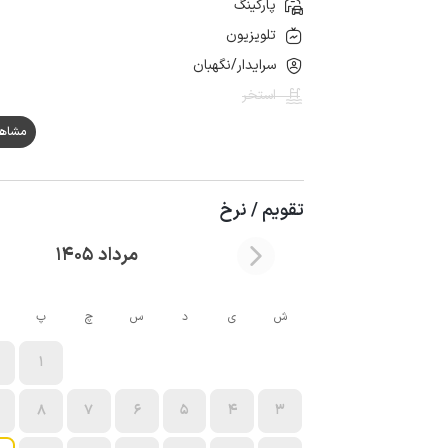
پارکینگ
تلویزیون
سرایدار/نگهبان
استخر
مشاهده ه
تقویم / نرخ
مرداد 1405
ش
ی
د
س
چ
پ
1
8
7
6
5
4
3