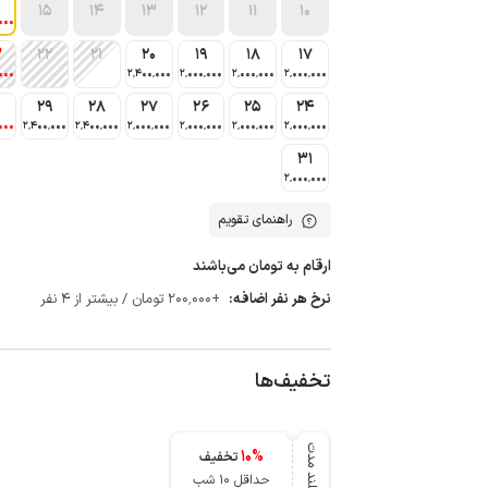
15
14
13
12
11
10
000
3
22
21
20
19
18
17
000
2٬400٬000
2٬000٬000
2٬000٬000
2٬000٬000
0
29
28
27
26
25
24
000
2٬400٬000
2٬400٬000
2٬000٬000
2٬000٬000
2٬000٬000
2٬000٬000
31
2٬000٬000
راهنمای تقویم
ارقام به تومان می‌باشند
نرخ هر نفر اضافه:
+200٬000 تومان / بیشتر از 4 نفر
تخفیف‌ها
بلند مدت
10
%
تخفیف
حداقل 10 شب