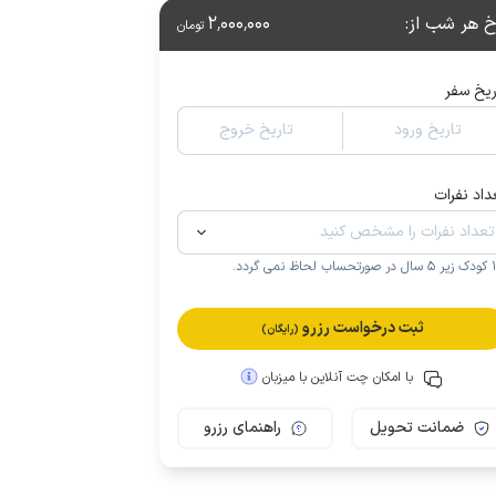
خ هر شب از
:
2٬000٬000
تومان
ریخ سفر
تاریخ ورود
تاریخ خروج
داد نفرات
.
ثبت درخواست رزرو
(رایگان)
با امکان چت آنلاین با میزبان
ضمانت تحویل
راهنمای رزرو