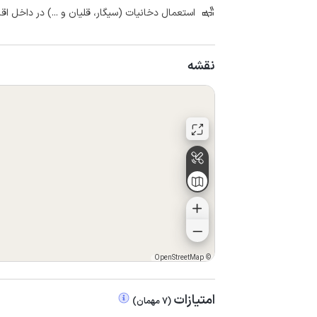
استعمال دخانیات (سیگار، قلیان و ...) در داخل اق
نقشه
OpenStreetMap
©
امتیازات
(
7
مهمان
)