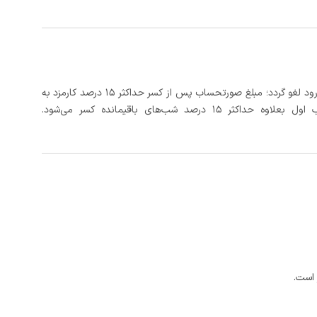
در صورتی که رزرو، حداقل 3 روز کامل قبل از تاریخ ورود لغو گردد؛ مبلغ صورتحساب پس از کسر حداکثر 15 درصد کارمزد به
د شب‌های باقیمانده کسر می‌شود.
 است.