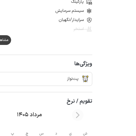
پارکینگ
سیستم سرمایش
سرایدار/نگهبان
استخر
مشاهده ه
ویژگی‌ها
پت‌نواز
تقویم / نرخ
مرداد 1405
ش
ی
د
س
چ
پ