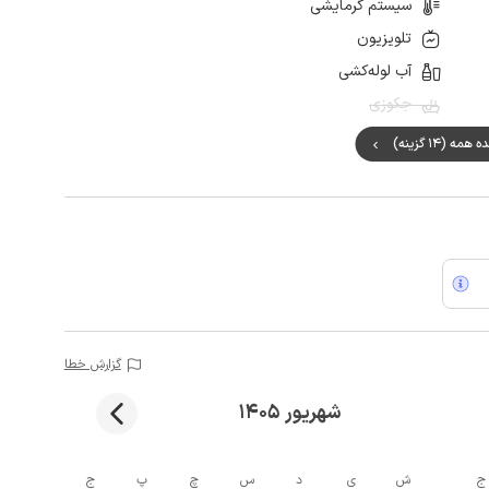
سیستم گرمایشی
تلویزیون
آب لوله‌کشی
جکوزی
مه (14 گزینه)
گزارش خطا
شهریور 1405
ج
ش
ی
د
س
چ
پ
ج