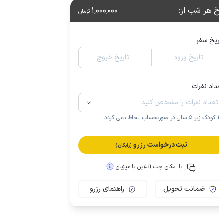
خ هر شب از
:
1٬000٬000
تومان
ریخ سفر
تاریخ ورود
تاریخ خروج
داد نفرات
.
ثبت درخواست رزرو
(رایگان)
با امکان چت آنلاین با میزبان
ضمانت تحویل
راهنمای رزرو