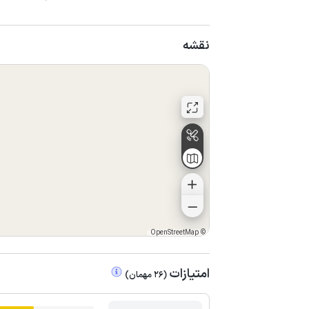
نقشه
OpenStreetMap
©
امتیازات
(
26
مهمان
)