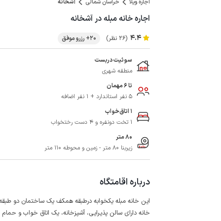
اجاره ویلا
خراسان شمالی
آشخانه
اجاره خانه مبله در آشخانه
4.4
(26 نظر)
20+ رزرو موفق
سوئیت دربست
منطقه شهری
تا 6 مهمان
5 نفر استاندارد + 1 نفر اضافه
1 اتاق‌خواب
1 تخت دونفره و 4 دست رختخواب
80 متر
زیربنا 80 متر - زمین و محوطه 110 متر
درباره اقامتگاه
این خانه مبله یکخوابه درطبقه همکف یک ساختمان دو طبقه د
خانه دارای سالن پذیرایی، آشپزخانه، یک اتاق خواب و حمام م