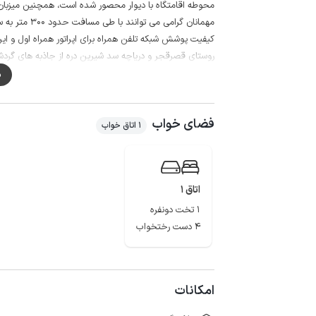
محوطه اقامتگاه با دیوار محصور شده است، همچنین میزبان د
مهمانان گرامی می توانند با طی مسافت حدود 300 متر به سوپرمارکت و نانوایی دسترسی داشته باشند.
کیفیت پوشش شبکه تلفن همراه برای اپراتور همراه اول و ایرانسل 
روستای قصرقجر و دریاچه سد شیرین دره از جاذبه های گردش
م
فضای خواب
1 اتاق خواب
اتاق 1
1 تخت دونفره
4 دست رختخواب
امکانات