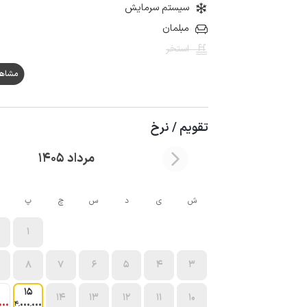
سیستم سرمایش
مبلمان
استخر
مشاهده ه
تقویم / نرخ
مرداد 1405
ش
ی
د
س
چ
پ
1
8
7
6
5
4
3
15
14
13
12
11
10
000
4٬000٬000