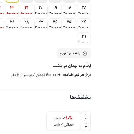
3
22
21
20
19
18
17
000
5٬000٬000
5٬000٬000
4٬000٬000
3٬000٬000
3٬000٬000
3٬000٬000
0
29
28
27
26
25
24
000
4٬000٬000
3٬000٬000
3٬000٬000
3٬000٬000
3٬000٬000
3٬000٬000
31
3٬000٬000
راهنمای تقویم
ارقام به تومان می‌باشند
نرخ هر نفر اضافه:
+400٬000 تومان / بیشتر از 6 نفر
تخفیف‌ها
بلند مدت
10
%
تخفیف
حداقل 7 شب