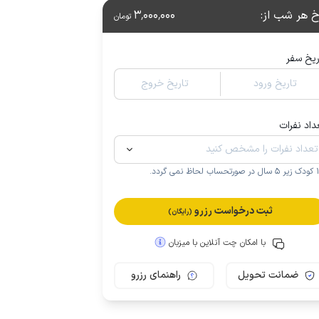
خ هر شب از
:
3٬000٬000
تومان
ریخ سفر
تاریخ ورود
تاریخ خروج
داد نفرات
.
ثبت درخواست رزرو
(رایگان)
با امکان چت آنلاین با میزبان
ضمانت تحویل
راهنمای رزرو