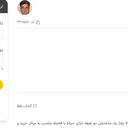
نر
کد:
3211589
تا
تع
تا 1 کودک زیر 5 سال در صورتحساب لحاظ نمی گردد
گزارش خطا
این منزل دو خوابه در طبقه زیر همکف (با دسترسی حدود 7 پله) یک ساختمان دو طبقه دارای حیاط با فاصله مناسب به مراکز خرید و