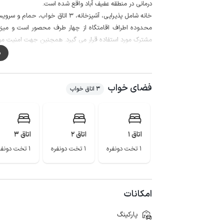
درمانی در منطقه عفیف آباد واقع شده است.
خانه شامل پذیرایی، آشپزخانه، 3 اتاق خواب، حمام و سرویس بهداشتی ایرانی و فرنگی می باشد.
محدوده اطراف اقامتگاه از چهار طرف محصور است و میزبان
مشترک مورد استفاده قرار می گیرد. همچنین جهت امنیت مه
م
باشد.
فضای خواب
از جاذبه های این شهر تاریخی می توان به حافظیه، سعدیه، با
3 اتاق خواب
ارگ کریم خان زند و . . . اشاره کرد.
همچنین فاصله اقامتگاه تا بیمارستان دنا 3 کیلومتر، باغ جنت حدود 5 کیلومتر و درمانگاه تخصصی بصیر حدود 3 کیلومتر است.
اتاق 1
اتاق 2
اتاق 3
1 تخت دونفره
1 تخت دونفره
1 تخت دونفره
امکانات
پارکینگ