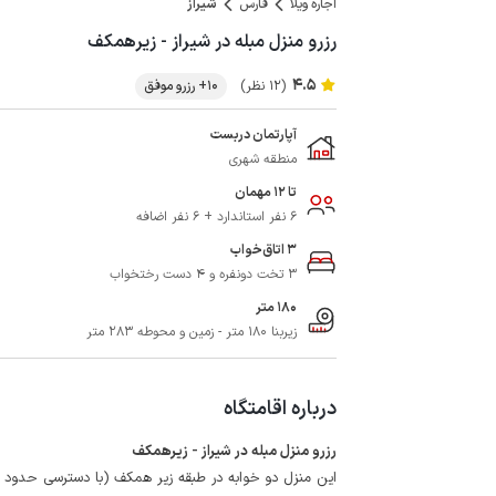
اجاره ویلا
فارس
شیراز
رزرو منزل مبله در شیراز - زیرهمکف
4.5
(12 نظر)
10+ رزرو موفق
آپارتمان دربست
منطقه شهری
تا 12 مهمان
6 نفر استاندارد + 6 نفر اضافه
3 اتاق‌خواب
3 تخت دونفره و 4 دست رختخواب
180 متر
زیربنا 180 متر - زمین و محوطه 283 متر
درباره اقامتگاه
رزرو منزل مبله در شیراز - زیرهمکف