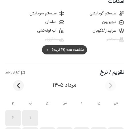
امکانات
بردن گردشگران از معماری سنتی را محیا کرده است.
سیستم گرمایشی
سیستم سرمایش
تلویزیون
مبلمان
سرایدار/نگهبان
آب لوله‌کشی
استخر
جکوزی
مشاهده همه (19 گزینه)
تقویم / نرخ
گزارش خطا
مرداد 1405
ش
ی
د
س
چ
پ
ج
2
1