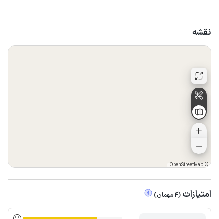
نقشه
OpenStreetMap
©
امتیازات
(
4
مهمان
)