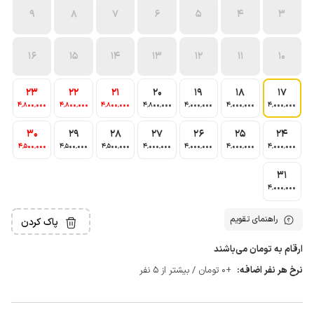
9
8
7
6
5
4
3
16
15
14
13
12
11
10
23
22
21
20
19
18
17
4٬800٬000
4٬800٬000
4٬800٬000
4٬800٬000
4٬000٬000
4٬000٬000
4٬000٬000
30
29
28
27
26
25
24
4٬500٬000
4٬500٬000
4٬500٬000
4٬000٬000
4٬000٬000
4٬000٬000
4٬000٬000
31
4٬000٬000
راهنمای تقویم
پاک کردن
ارقام به تومان می‌باشند
نرخ هر نفر اضافه:
+0 تومان / بیشتر از 5 نفر