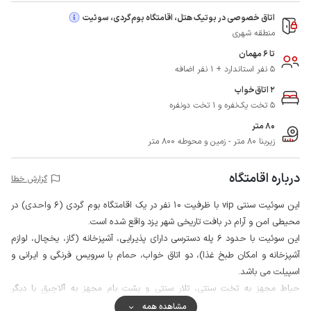
اتاق خصوصی در بوتیک هتل، اقامتگاه بوم‌گردی، سوئیت
منطقه شهری
تا 6 مهمان
5 نفر استاندارد + 1 نفر اضافه
2 اتاق‌خواب
5 تخت یک‌نفره و 1 تخت دونفره
80 متر
زیربنا 80 متر - زمین و محوطه 800 متر
درباره اقامتگاه
گزارش خطا
این سوئیت سنتی vip با ظرفیت 10 نفر در یک اقامتگاه بوم گردی (6 واحدی) در
محیطی امن و آرام در بافت تاریخی شهر یزد واقع شده است.
این سوئیت با حدود 6 پله دسترسی دارای پذیرایی، آشپزخانه (گاز، یخچال، لوازم
آشپزخانه و امکان طبخ غذا)، دو اتاق خواب، حمام با سرویس فرنگی و ایرانی و
اسپیلت می باشد.
حیاط مجهز به تخت سنتی، تلار سنتی و پشت بام مجهز به آلاچیق با دیگر
میهمانان به صورت مشترک استفاده می شود، همچنین سرویس ایرانی به صورت
مشاهده همه