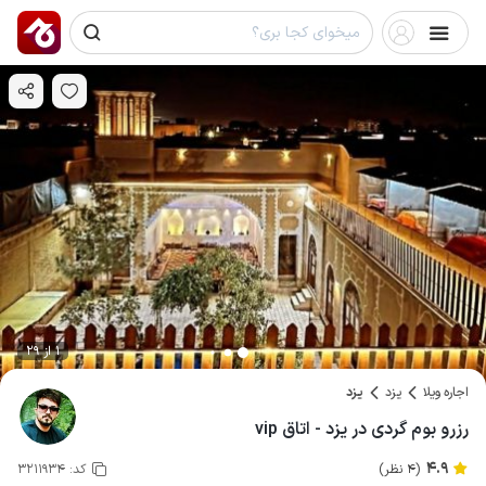
1 از 29
اجاره ویلا
یزد
یزد
رزرو بوم گردی در یزد - اتاق vip
4.9
(4 نظر)
کد:
3211934