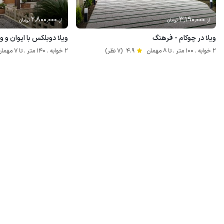
2٬800٬000
3٬190٬000
از
تومان
از
تومان
ویلا در چوکام - فرهنگ
ویلا دوبلکس با ایوان و و
2 خوابه . 100 متر . تا 8 مهمان
4.9
(7 نظر)
2 خوابه . 140 متر . تا 7 مهمان