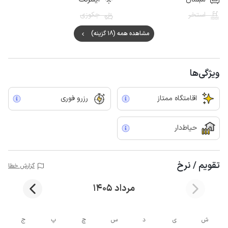
استخر
جکوزی
مشاهده همه (18 گزینه)
ویژگی‌ها
اقامتگاه ممتاز
رزرو فوری
حیاط‌دار
تقویم / نرخ
گزارش خطا
مرداد 1405
ش
ی
د
س
چ
پ
ج