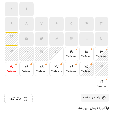
2
1
9
8
7
6
5
4
3
16
15
14
13
12
11
10
23
22
21
20
19
18
17
2٬850٬000
2٬850٬000
2٬850٬000
30
29
28
27
26
25
24
2٬550٬000
2٬550٬000
3٬850٬000
3٬850٬000
2٬850٬000
2٬850٬000
31
2٬150٬000
راهنمای تقویم
پاک کردن
ارقام به تومان می‌باشند