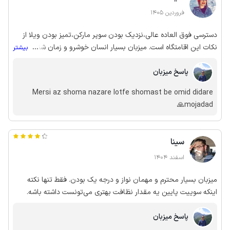
فروردین 1405
دسترسی فوق العاده عالی،نزدیک بودن سوپر مارکن،تمیز بودن ویلا از
نکات این اقامتگاه است. میزبان بسیار انسان خوشرو و زمان شناسی
...
بیشتر
میباشد و ما از اقامت خود نهایت لذت را بردیم.
پاسخ میزبان
Mersi az shoma nazare lotfe shomast be omid didare
mojadad🙏
سینا
اسفند 1404
میزبان بسیار محترم و مهمان نواز و درجه یک بودن. فقط تنها نکته
اینکه سوییت پایین یه مقدار نظافت بهتری می‌تونست داشته باشه.
پاسخ میزبان