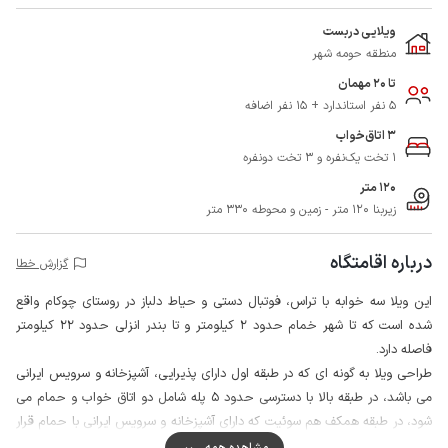
ویلایی دربست
منطقه حومه شهر
تا 20 مهمان
5 نفر استاندارد + 15 نفر اضافه
3 اتاق‌خواب
1 تخت یک‌نفره و 3 تخت دونفره
120 متر
زیربنا 120 متر - زمین و محوطه 330 متر
درباره اقامتگاه
گزارش خطا
این ویلا سه خوابه با تراس، فوتبال دستی و حیاط دلباز در روستای چوکام واقع
شده است که تا شهر خمام حدود 2 کیلومتر و تا بندر انزلی حدود 22 کیلومتر
فاصله دارد.
طراحی ویلا به گونه ای که در طبقه اول دارای پذیرایی، آشپزخانه و سرویس ایرانی
می باشد، در طبقه بالا با دسترسی حدود 5 پله شامل دو اتاق خواب و حمام می
شود، در طبقه همکف هم سوئیت که دارای آشپزخانه و سرویس ایرانی با حمام قرار
دارد، لازم به ذکر است ورودی این اتاق خارج از ساختمان و در حیاط می باشد.
مشاهده همه