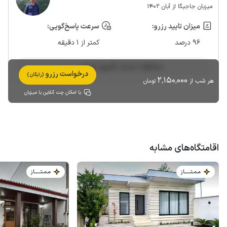
میزبان جاجیگا از آبان 1402
میزان تایید رزرو:
سرعت پاسخ‌گویی:
96 درصد
کمتر از 1 دقیقه
مشاهده حساب کاربری میزبان
درخواست رزرو
(رایگان)
2٬150٬000
هر شب از
تومان
با امکان چت آنلاین با میزبان
اقامتگاه‌های مشابه
مـمـتــــــاز
مـمـتــــــاز