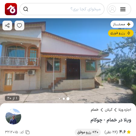
مـمـتــــــاز
رزرو فوری
1 از 20
اجاره ویلا
گیلان
خمام
ویلا در خمام - چوکام
4.6
(26 نظر)
20+ رزرو موفق
کد:
3212015