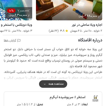
7٬000٬000
10%
6٬300٬000
2٬680٬000
از
تومان
از
تومان
اجاره ویلا ساحلی در نور
ویلا دوبلکس با استخر و
2 خوابه . 110 متر . تا 6 مهمان
4.8
(62 نظر)
3 خوابه . 280 متر . تا 22 مهمان
درباره اقامتگاه
گزارش خطا
این ویلا سه خوابه که دو اتاق خواب آن مستر است با حیاطی دلباز، دو استخر
آبگرم روباز و سرپوشیده، میز بیلیارد، میز و صندلی باغی، تاب ریلکسی، میز فوتبال
دستی و سیستم صوتی در روستای ترسیاب واقع شده است که حدود 5 کیلومتر با
شهر محمود آباد فاصله دارد.
طراحی این ویلا تریبلکس به گونه ای است که در طبقه همکف پذیرایی، آشپزخانه،
استخر سرپوشیده، حمام با سرویس فرنگی، سرویس فرنگی با سرویس ایرانی و
یک مینی بار و در طبقه اول با دسترسی حدود 15 پله سه اتاق خواب (دو اتاق خواب
مشاهده همه
مستر همراه با سرویس فرنگی و حمام)، دو تراس، سرویس فرنگی و یک مینی بار
و در طبقه دوم با دسترسی حدود 15 پله تراس، میز بیلیارد، میز فوتبال دستی،
استخر 1: سرپوشیده آب‌گرم
سیستم صوتی و رقص نور، مینی بار، سرویس فرنگی و با دسترسی حدود 10 پله
ابعاد:
3 در 6 متر
عمق:
از 1.2 تا 1.5 متر