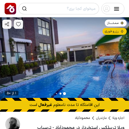
مـمـتــــــاز
رزرو فوری
1 از 50
این اقامتگاه تا
مدت نامعلوم
غیرفعال
است
اجاره ویلا
مازندران
محمودآباد
ویلا تریبلکس استخردار در محمودآباد - ترسیاب