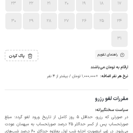
23
22
21
20
19
18
17
30
29
28
27
26
25
24
31
راهنمای تقویم
پاک کردن
ارقام به تومان می‌باشند
نرخ هر نفر اضافه:
+1٬000٬000 تومان / بیشتر از 4 نفر
مقررات لغو رزرو
سیاست سختگیرانه:
در صورتی که رزرو، حداقل 5 روز کامل از تاریخ ورود لغو گردد؛ مبلغ
صورتحساب پس از کسر حداکثر 25 درصد صورتحساب به میهمان عودت
می‌شود. در غیر اینصورت اجاره شب اول بعلاوه حداکثر 60 درصد شب‌های