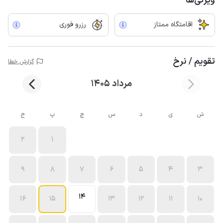
ویژگی‌ها
اقامتگاه ممتاز
رزرو فوری
تقویم / نرخ
گزارش خطا
مرداد 1405
ش
ی
د
س
چ
پ
ج
2
1
9
8
7
6
5
4
3
14
16
15
13
12
11
10