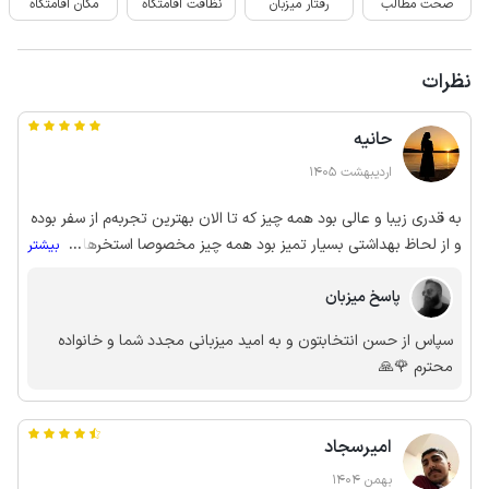
صحت مطالب
رفتار میزبان
نظافت اقامتگاه
مکان اقامتگاه
نظرات
حانیه
اردیبهشت 1405
به قدری زیبا و عالی بود همه چیز که تا الان بهترین تجربه‌م از سفر بوده
و از لحاظ بهداشتی بسیار تمیز بود همه چیز مخصوصا استخرها، واقعا
...
بیشتر
قشنگ بود همه چیز، اصلا دلم نمیخواست بیام بیرون از ویلا. از لحاظ
پاسخ میزبان
اخلاق هم بسیار محترمانه بودن.
سپاس از حسن انتخابتون و به امید میزبانی مجدد شما و خانواده
محترم 🌹🙏
امیرسجاد
بهمن 1404