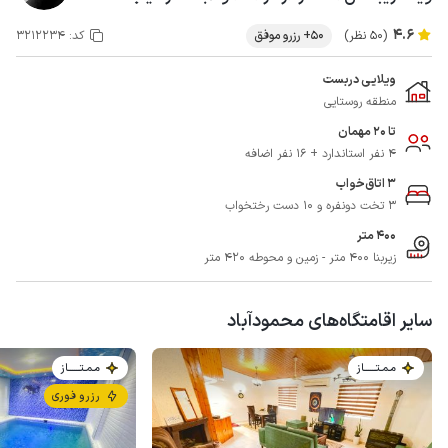
4.6
(50 نظر)
50+ رزرو موفق
کد:
3212234
ویلایی دربست
منطقه روستایی
تا 20 مهمان
4 نفر استاندارد + 16 نفر اضافه
3 اتاق‌خواب
3 تخت دونفره و 10 دست رختخواب
400 متر
زیربنا 400 متر - زمین و محوطه 420 متر
سایر اقامتگاه‌های محمودآباد
مـمـتــــــاز
مـمـتــــــاز
رزرو فوری