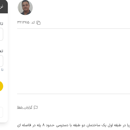
نر
کد:
3212915
تا
تع
تا 1 کودک زیر 5 سال در صورتحساب لحاظ نمی گردد
گزارش خطا
این سوئیت های ساحلی دو خوابه با حیاطی رو به ساحل دریا در طبقه اول یک ساختمان دو طبقه با دسترسی حدود 8 پله در فاصله ای