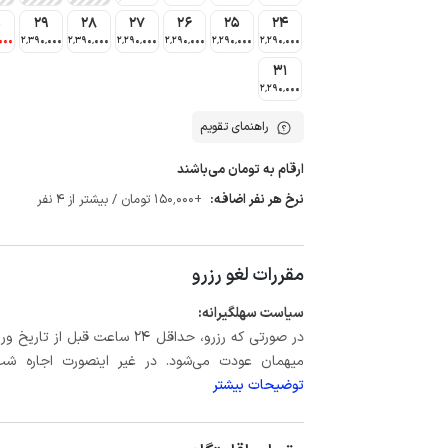
0
29
28
27
26
25
24
000
2٬390٬000
2٬390٬000
2٬290٬000
2٬290٬000
2٬290٬000
2٬290٬000
31
2٬290٬000
راهنمای تقویم
ارقام به تومان می‌باشند
نرخ هر نفر اضافه:
+150٬000 تومان / بیشتر از 4 نفر
مقررات لغو رزرو
سیاست سهلگیرانه:
میهمان عودت می‌شود. در غیر اینصورت اجاره شب اول بعلاوه حداکثر 15 درص
توضیحات بیشتر