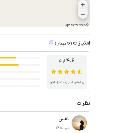
OpenStreetMap
©
امتیازات
(
16
مهمان
)
4.6
از ۵
بر اساس امتیازات ۱ سال اخیر
نظرات
نفس
تیر 1405