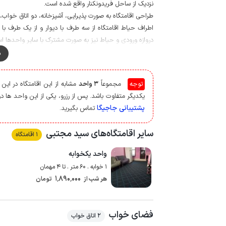
نزدیک از ساحل فریدونکنار واقع شده است.
طراحی اقامتگاه به صورت پذیرایی، آشپزخانه، دو اتاق خواب،
دروازه ورودی و حیاط نیز به صورت مشترک با سایر واحدها اس
برای تهیه مایحتاج روزانه فاصله اقامتگاه تا سوپرمارکت حدود 20 متر و نانوایی حدود 200 متر می باشد
م
آنتن دهی تلفن همراه برای دو اپراتور ایرانسل و همراه اول در 
بازار ماهی فروشان، تالاب شیرا، بندرگاه، شهرک ساحلی خزر
توجه
مجموعاً
3 واحد
مشابه از این اقامتگاه در ای
موتور چهارچرخ از مکان های گردشگری قابل دسترسی از است.
یکدیگر متفاوت باشد. پس از رزرو، یکی از این واحد ها در 
پشتیبانی جاجیگا
تماس بگیرید.
سایر اقامتگاه‌های سید مجتبی
1 اقامتگاه
واحد یکخوابه
1 خوابه . 60 متر . تا 4 مهمان
1٬890٬000
هر شب از
تومان
فضای خواب
2 اتاق خواب