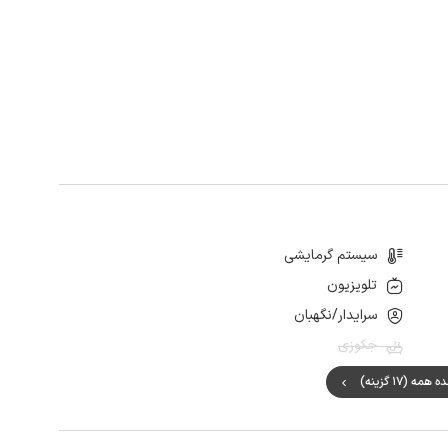
سیستم گرمایشی
تلویزیون
سرایدار/نگهبان
جکوزی
مه (17 گزینه)