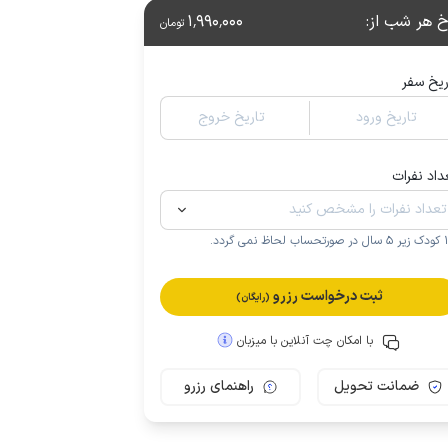
خ هر شب از
:
1٬990٬000
تومان
ریخ سفر
تاریخ ورود
تاریخ خروج
داد نفرات
.
ثبت درخواست رزرو
(رایگان)
با امکان چت آنلاین با میزبان
ضمانت تحویل
راهنمای رزرو