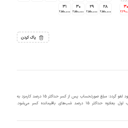
31
30
29
28
3
2٬550٬000
2٬550٬000
2٬550٬000
2٬550٬000
2٬290٬
پاک کردن
در صورتی که رزرو، حداقل ۲۴ ساعت قبل از تاریخ ورود لغو گردد؛ مبلغ صورتحساب پس از کسر حداکثر 15 درصد کارمزد به
د شب‌های باقیمانده کسر می‌شود.