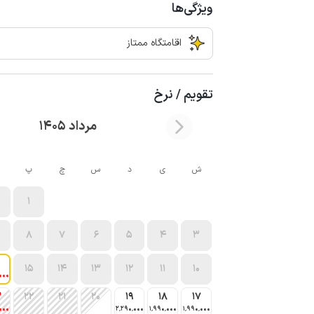
ویژگی‌ها
اقامتگاه ممتاز
تقویم / نرخ
مرداد 1405
ش
ی
د
س
چ
پ
1
8
7
6
5
4
3
15
14
13
12
11
10
000
3
22
21
20
19
18
17
000
2٬290٬000
1٬990٬000
1٬990٬000