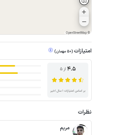
OpenStreetMap
©
امتیازات
(
50
مهمان
)
4.5
از ۵
بر اساس امتیازات ۱ سال اخیر
نظرات
مریم