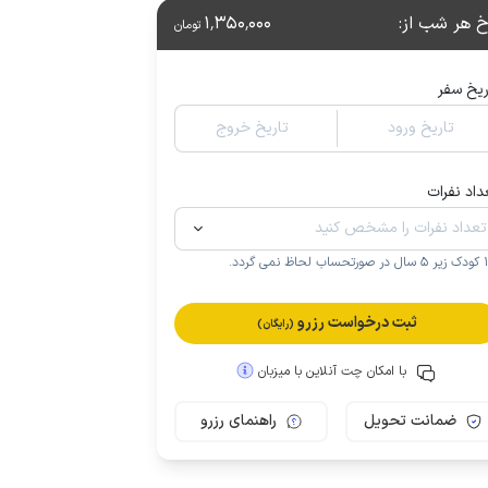
خ هر شب از
:
1٬350٬000
تومان
ریخ سفر
تاریخ ورود
تاریخ خروج
داد نفرات
.
ثبت درخواست رزرو
(رایگان)
با امکان چت آنلاین با میزبان
ضمانت تحویل
راهنمای رزرو