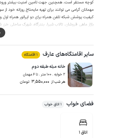
کوچه مستقر است، همچنین جهت تامین امنیت بیشتر ورودی
مهمانان گرامی می توانند برای تهیه مایحتاج روزانه خود از سوپرمارکت و نانوایی حدود 0
کیفیت پوشش شبکه تلفن همراه برای دو اپراتور همراه اول و ایران
بازار ماهی فروشان، تالاب شیرا، بندرگاه، شهرک ساحلی خزر
موتور چهارچرخ از مکان های گردشگری قابل دسترسی از است.
م
سایر اقامتگاه‌های عارف
1 اقامتگاه
خانه مبله طبقه دوم
2 خوابه . 100 متر . تا 6 مهمان
3٬550٬000
هر شب از
تومان
فضای خواب
1 اتاق خواب
اتاق 1