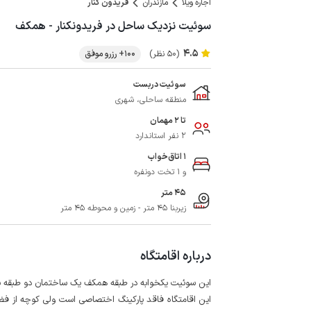
اجاره ویلا
مازندران
فریدون کنار
سوئیت نزدیک ساحل در فریدونکنار - همکف
4.5
(50 نظر)
100+ رزرو موفق
سوئیت دربست
منطقه ساحلی، شهری
تا 2 مهمان
2 نفر استاندارد
1 اتاق‌خواب
و 1 تخت دونفره
45 متر
زیربنا 45 متر - زمین و محوطه 45 متر
درباره اقامتگاه
این سوئیت یکخوابه در طبقه همکف یک ساختمان دو طبقه با فاصله حدود 20 متری از ساحل دریا در شهر ف