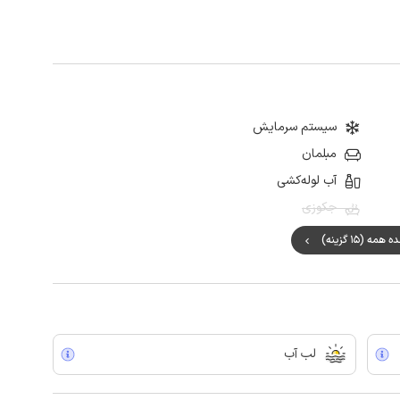
سیستم سرمایش
مبلمان
آب لوله‌کشی
جکوزی
مه (15 گزینه)
لب آب