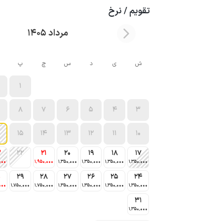
تقویم / نرخ
مرداد 1405
ش
ی
د
س
چ
پ
1
8
7
6
5
4
3
15
14
13
12
11
10
3
22
21
20
19
18
17
000
1٬950٬000
1٬350٬000
1٬350٬000
1٬350٬000
1٬350٬000
0
29
28
27
26
25
24
000
1٬750٬000
1٬750٬000
1٬350٬000
1٬350٬000
1٬350٬000
1٬350٬000
31
1٬350٬000