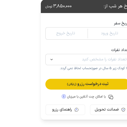
خ هر شب از
:
3٬850٬000
تومان
ریخ سفر
تاریخ ورود
تاریخ خروج
داد نفرات
.
ثبت درخواست رزرو
(رایگان)
با امکان چت آنلاین با میزبان
ضمانت تحویل
راهنمای رزرو