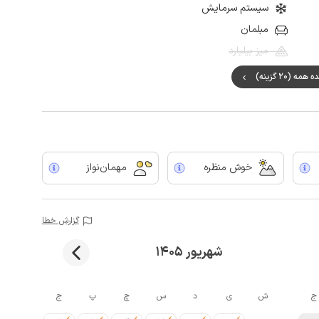
سیستم سرمایش
مبلمان
میز بیلیارد
ه (20 گزینه)
خوش منظره
مهمان‌نواز
گزارش خطا
شهریور 1405
ج
ش
ی
د
س
چ
پ
ج