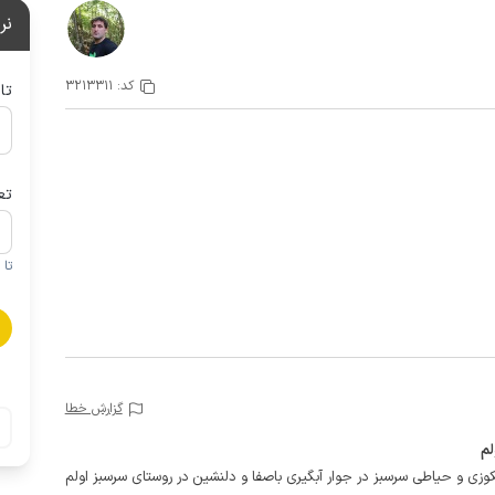
نر
کد:
3213311
تا
تع
تا 1 کودک زیر 5 سال در صورتحساب لحاظ نمی گردد
گزارش خطا
لم
کوزی و حیاطی سرسبز در جوار آبگیری باصفا و دلنشین در روستای سرسبز اولم