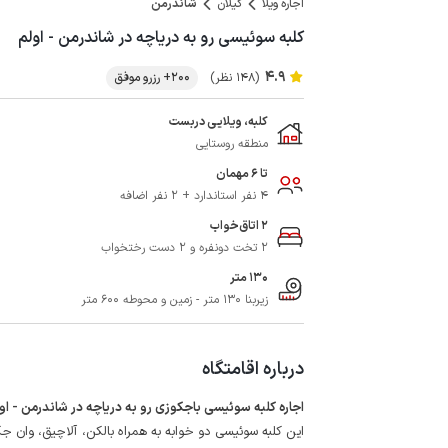
اجاره ویلا
گیلان
شاندرمن
کلبه سوئیسی رو به دریاچه در شاندرمن - اولم
4.9
(148 نظر)
200+ رزرو موفق
کلبه، ویلایی دربست
منطقه روستایی
تا 6 مهمان
4 نفر استاندارد + 2 نفر اضافه
2 اتاق‌خواب
2 تخت دونفره و 2 دست رختخواب
130 متر
زیربنا 130 متر - زمین و محوطه 600 متر
درباره اقامتگاه
اجاره کلبه سوئیسی باجکوزی رو به دریاچه در شاندرمن - او
این کلبه سوئیسی دو خوابه به همراه بالکن، آلاچیق، وان ج