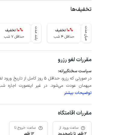
تخفیف‌ها
میان مدت
بلند مدت
10
%
10
%
تخفیف
تخفیف
حداقل 4 شب
حداقل 7 شب
مقررات لغو رزرو
سیاست سختگیرانه:
میهمان عودت می‌شود. در غیر اینصورت اجاره شب اول بعلاوه حداکثر 60 درصد
توضیحات بیشتر
مقررات اقامتگاه
ساعت ورود از
ساعت خروج تا
2 ظهر تا نامحدود
12 ظهر