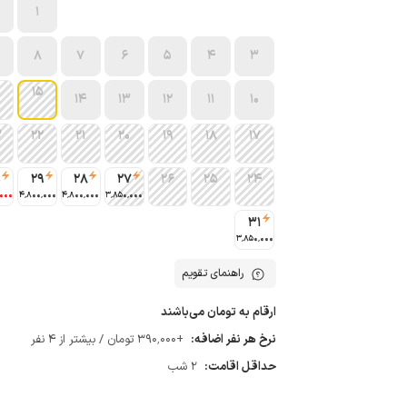
1
8
7
6
5
4
3
15
14
13
12
11
10
3
22
21
20
19
18
17
0
29
28
27
26
25
24
٬000
4٬800٬000
4٬800٬000
3٬850٬000
31
3٬850٬000
راهنمای تقویم
ارقام به تومان می‌باشند
نرخ هر نفر اضافه:
+390٬000 تومان / بیشتر از 4 نفر
حداقل اقامت:
2 شب