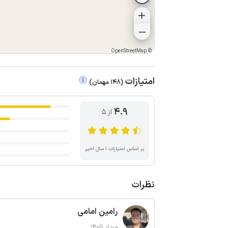
OpenStreetMap
©
امتیازات
(
148
مهمان
)
4.9
از ۵
بر اساس امتیازات ۱ سال اخیر
نظرات
رامین امامی
مرداد 1405