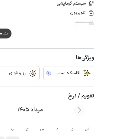
سیستم گرمایشی
تلویزیون
استخر
مشاهده هم
ویژگی‌ها
اقامتگاه ممتاز
رزرو فوری
تقویم / نرخ
مرداد 1405
ش
ی
د
س
چ
پ