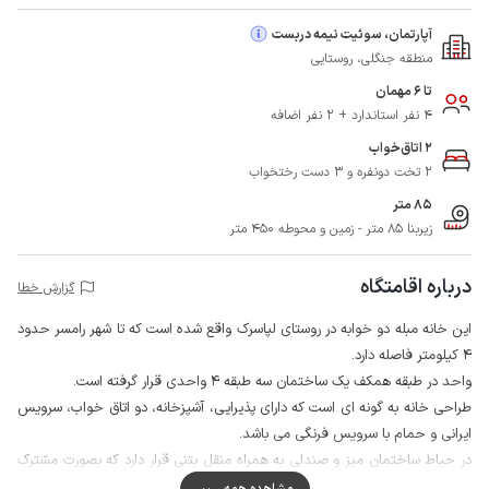
آپارتمان، سوئیت نیمه دربست
منطقه جنگلی، روستایی
تا 6 مهمان
4 نفر استاندارد + 2 نفر اضافه
2 اتاق‌خواب
2 تخت دونفره و 3 دست رختخواب
85 متر
زیربنا 85 متر - زمین و محوطه 450 متر
درباره اقامتگاه
گزارش خطا
این خانه مبله دو خوابه در روستای لپاسرک واقع شده است که تا شهر رامسر حدود
4 کیلومتر فاصله دارد.
واحد در طبقه همکف یک ساختمان سه طبقه 4 واحدی قرار گرفته است.
طراحی خانه به گونه ای است که دارای پذیرایی، آشپزخانه، دو اتاق خواب، سرویس
ایرانی و حمام با سرویس فرنگی می باشد.
در حیاط ساختمان میز و صندلی به همراه منقل بتنی قرار دارد که بصورت مشترک
قابل استفاده است.
مشاهده همه