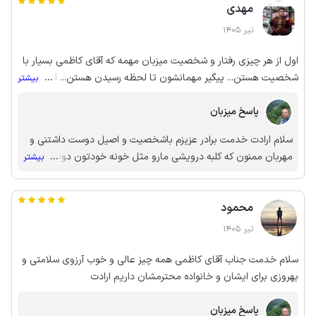
مهدی
تیر 1405
اول از هر چیزی رفتار و شخصیت میزبان مهمه که آقای کاظمی بسیار با
شخصیت هستن... پیگیر مهمانشون تا لحظه رسیدن هستن... امنیت و
...
بیشتر
راحت بودن عالی... نظافت و امکانات اقامتگاه عالی بود... دسترسی به
پاسخ میزبان
مراکز خرید و تلکابین هم‌خوبه... ما که لذت بردیم... قطعا دفعات بعد
هم همین انتخاب خواهم داشت...
سلام ارادت خدمت برادر عزیزم باشخصیت و اصیل دوست داشتنی و
مهربان ممنون که کلبه درویشی مارو مثل خونه خودتون دونستین
...
بیشتر
برای ما ارزش قایل شدین و مارو انتخاب کردین انشالاه همیشه شاد
و سربلند در پناه ایزد منان به امید دیدار
محمود
تیر 1405
سلام خدمت جناب آقای کاظمی همه چیز عالی و خوب آرزوی سلامتی و
بهروزی برای ایشان و خانواده محترمشان داریم ارادت
پاسخ میزبان