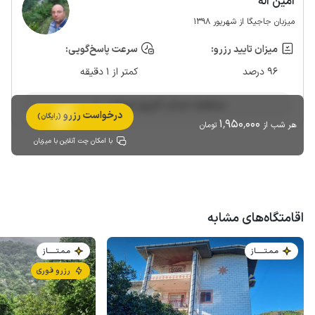
امین اله
میزبان جاجیگا از شهریور 1398
میزان تایید رزرو:
سرعت پاسخ‌گویی:
96 درصد
کمتر از 1 دقیقه
مشاهده حساب کاربری میزبان
درخواست رزرو
(رایگان)
1٬950٬000
هر شب از
تومان
با امکان چت آنلاین با میزبان
اقامتگاه‌های مشابه
مـمـتــــــاز
مـمـتــــــاز
رزرو فوری