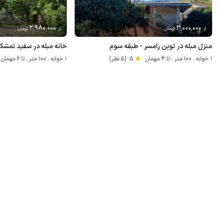
2٬980٬000
3٬000٬000
از
تومان
از
تومان
منزل مبله در توبن رامسر - طبقه سوم
خانه مبله در سفید تمش
1 خوابه . 100 متر . تا 4 مهمان
5
(5 نظر)
1 خوابه . 100 متر . تا 6 مهمان