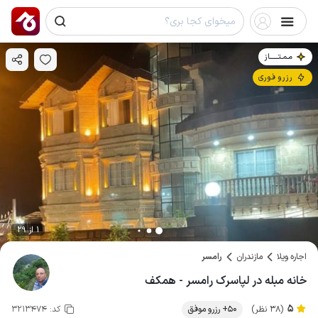
مـمـتــــــاز
رزرو فوری
1 از 29
اجاره ویلا
مازندران
رامسر
خانه مبله در لپاسرک رامسر - همکف
5
(38 نظر)
50+ رزرو موفق
کد:
3213474