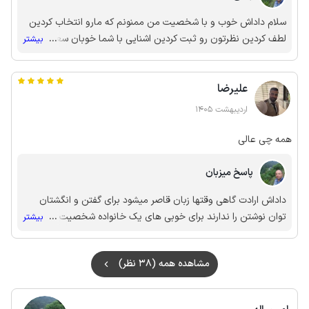
سلام داداش خوب و با شخصیت من ممنونم که مارو انتخاب کردین
لطف کردین نظرتون رو ثبت کردین اشنایی با شما خوبان سعادت
...
بیشتر
بزرگی بود برای ما به خدای بزرگ میسپارمتان در امان خدا به امید
دی دار
علیرضا
اردیبهشت 1405
همه چی عالی
پاسخ میزبان
داداش ارادت گاهی وقتها زبان قاصر میشود برای گفتن و انگشتان
توان نوشتن را ندارند برای خوبی های یک خانواده شخصیت و اصالت
...
بیشتر
این خانواده محترم گفتنی نیست سعادت بزرگی هست برای ما اشنایی
با افراد با شخصیتی مثل شما به امید هزاران دیدار مجدد داداش
مشاهده همه (38 نظر)