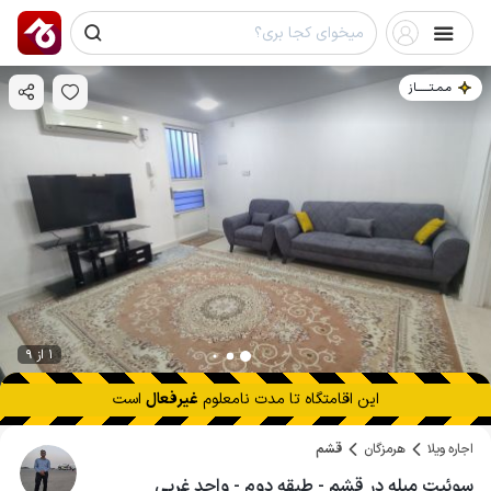
مـمـتــــــاز
1 از 9
این اقامتگاه تا
مدت نامعلوم
غیرفعال
است
اجاره ویلا
هرمزگان
قشم
سوئیت مبله در قشم - طبقه دوم - واحد غربی