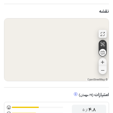
نقشه
OpenStreetMap
©
امتیازات
(
19
مهمان
)
4.8
از ۵