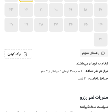
23
22
21
20
19
18
17
30
29
28
27
26
25
24
31
راهنمای تقویم
پاک کردن
ارقام به تومان می‌باشند
نرخ هر نفر اضافه:
+300٬000 تومان / بیشتر از 4 نفر
حداقل اقامت:
3 شب
مقررات لغو رزرو
سیاست سختگیرانه: