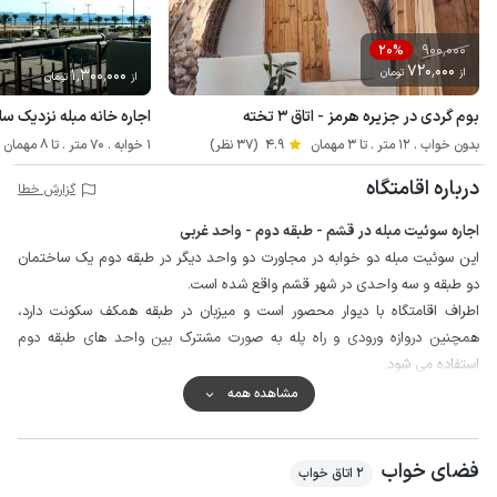
900٬000
20%
720٬000
از
تومان
1٬300٬000
از
تومان
بوم گردی در جزیره هرمز - اتاق ۳ تخته
اجاره خانه مبله نزدیک س
بدون خواب . 12 متر . تا 3 مهمان
4.9
(37 نظر)
1 خوابه . 70 متر . تا 8 مهمان
درباره اقامتگاه
گزارش خطا
اجاره سوئیت مبله در قشم - طبقه دوم - واحد غربی
این سوئیت مبله دو خوابه در مجاورت دو واحد دیگر در طبقه دوم یک ساختمان
دو طبقه و سه واحدی در شهر قشم واقع شده است.
اطراف اقامتگاه با دیوار محصور است و میزبان در طبقه همکف سکونت دارد،
همچنین دروازه ورودی و راه پله به صورت مشترک بین واحد های طبقه دوم
استفاده می شود.
در نظر داشته باشید اقامتگاه فاقد پارکینگ می باشد اما کوچه منتهی به اقامتگاه از
مشاهده همه
فضای مناسبی برای پارک چند خودرو برخوردار می باشد.
لازم به ذکر است آب لوله کشی این منطقه فاقد کیفیت لازم جهت آشامیدن می
فضای خواب
باشد لذا توصیه می شود مهمانان گرامی با خود آب معدنی همراه داشته باشند،
2 اتاق خواب