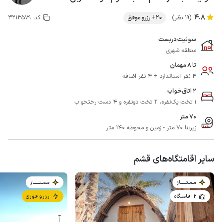
4.8
(19 نظر)
20+ رزرو موفق
کد:
3213579
سوئیت دربست
منطقه شهری
تا 8 مهمان
4 نفر استاندارد + 4 نفر اضافه
2 اتاق‌خواب
1 تخت یک‌نفره، 2 تخت دونفره و 4 دست رختخواب
70 متر
زیربنا 70 متر - زمین و محوطه 140 متر
سایر اقامتگاه‌های قشم
مـمـتــــــاز
مـمـتــــــاز
2 اقامتگاه
رزرو فوری