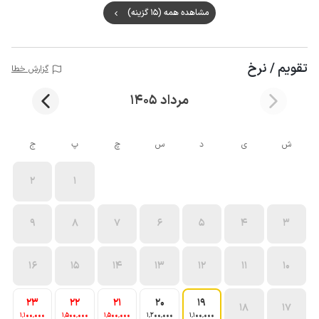
مشاهده همه (15 گزینه)
تقویم / نرخ
گزارش خطا
مرداد 1405
ش
ی
د
س
چ
پ
ج
2
1
9
8
7
6
5
4
3
16
15
14
13
12
11
10
23
22
21
20
19
18
17
1٬100٬000
1٬500٬000
1٬500٬000
1٬200٬000
1٬100٬000