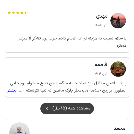
مهدی
آذر 1404
با سلام نسبت به هزینه ای که انجام دادم خوب بود تشکر از میزبان
محترم
فاطمه
آبان 1404
پارک ماشین معظل بود صاحبخانه میگفت من صبح میخوام برم جایی
اینطوری بزارین خلاصه مابخاطر پارک ماشین نه تنها نتونستم جایی
...
بیشتر
بریم بلکه 8صبح اومدن ومزاحمت ایجادکردند که ماشینتون وبردارین
من میخوام ماشینم وبردارم به نظرم ایشون بهتره بزنن بی پارکینگ به
مشاهده همه (15 نظر)
مااعتمادنکردند وریموت ندادن تخت یه نفره وغیرقابل استفاده لحاف
تشک هم همینطور من رو مبل تاصبح نشسته خوابیدم هم باید هزینه
کنیم هم اینطور
محمد