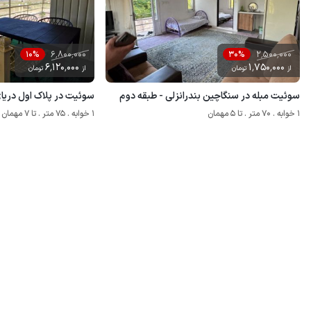
6٬800٬000
2٬500٬000
10%
30%
6٬120٬000
1٬750٬000
از
تومان
از
تومان
سوئیت مبله در سنگاچین بندرانزلی - طبقه دوم
سوئیت در پلاک اول دریای بندر
1 خوابه . 70 متر . تا 5 مهمان
1 خوابه . 75 متر . تا 7 مهمان