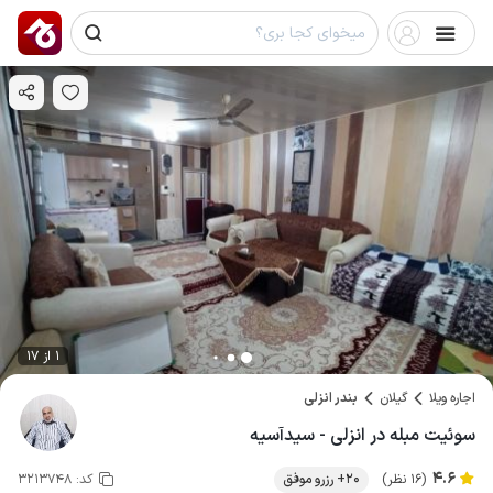
1 از 17
اجاره ویلا
گیلان
بندر انزلی
سوئیت مبله در انزلی - سیدآسیه
4.6
(16 نظر)
20+ رزرو موفق
کد:
3213748