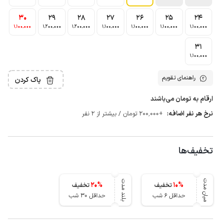
30
29
28
27
26
25
24
1٬100٬000
1٬200٬000
1٬200٬000
1٬100٬000
1٬100٬000
1٬100٬000
1٬100٬000
31
1٬100٬000
راهنمای تقویم
پاک کردن
ارقام به تومان می‌باشند
نرخ هر نفر اضافه:
+200٬000 تومان / بیشتر از 2 نفر
تخفیف‌ها
میان مدت
بلند مدت
20
%
10
%
تخفیف
تخفیف
حداقل 6 شب
حداقل 30 شب