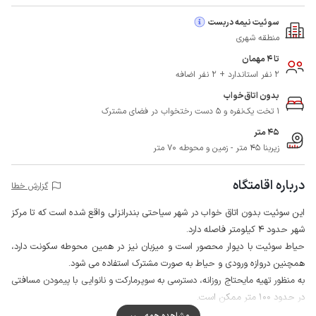
سوئیت نیمه دربست
منطقه شهری
تا 4 مهمان
2 نفر استاندارد + 2 نفر اضافه
بدون اتاق‌خواب
1 تخت یک‌نفره و 5 دست رختخواب در فضای مشترک
45 متر
زیربنا 45 متر - زمین و محوطه 70 متر
درباره اقامتگاه
گزارش خطا
این سوئیت بدون اتاق خواب در شهر سیاحتی بندرانزلی واقع شده است که تا مرکز
شهر حدود 4 کیلومتر فاصله دارد.
حیاط سوئیت با دیوار محصور است و میزبان نیز در همین محوطه سکونت دارد،
همچنین دروازه ورودی و حیاط به صورت مشترک استفاده می شود.
به منظور تهیه مایحتاج روزانه، دسترسی به سوپرمارکت و نانوایی با پیمودن مسافتی
در حدود 100 متر ممکن است.
کیفیت آنتن دهی اپراتورهای ایرانسل و همراه اول در مکالمه خوب و پوشش شبکه
مشاهده همه