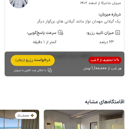
میزبان جاجیگا از اسفند 1402
درباره‌ میزبان:
یک گیلانی مهمان نواز مانند گیلانی های بزرگوار دیگر
میزان تایید رزرو:
سرعت پاسخ‌گویی:
23 درصد
کمتر از 1 دقیقه
مشاهده حساب کاربری میزبان
درخواست رزرو
10% تخفیف از 6 شب
(رایگان)
1٬100٬000
هر شب از
تومان
با امکان چت آنلاین با میزبان
اقامتگاه‌های مشابه
مـمـتــــــاز