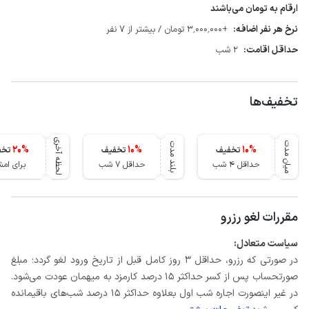
ارقام به تومان می‌باشند
نرخ هر نفر اضافه:
+3٬000٬000 تومان / بیشتر از 7 نفر
حداقل اقامت:
2 شب
تخفیف‌ها
لحظه آخری
میان مدت
بلند مدت
20
%
10
%
10
%
تخفیف
تخفیف
تخف
حداقل 4 شب
حداقل 7 شب
برای ام
مقررات لغو رزرو
سیاست متعادل:
در صورتی که رزرو، حداقل 3 روز کامل قبل از تاریخ ورود لغو گردد؛ مبلغ
صورتحساب پس از کسر حداکثر 15 درصد کارمزد به میهمان عودت می‌شود.
در غیر اینصورت اجاره شب اول بعلاوه حداکثر 15 درصد شب‌های باقیمانده