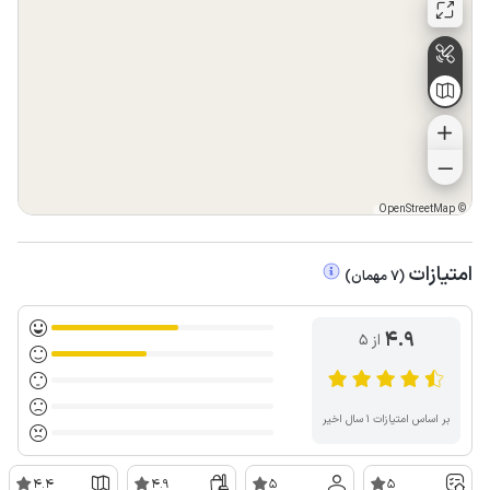
OpenStreetMap
©
امتیازات
(
7
مهمان
)
4.9
از ۵
بر اساس امتیازات ۱ سال اخیر
4.4
4.9
5
5