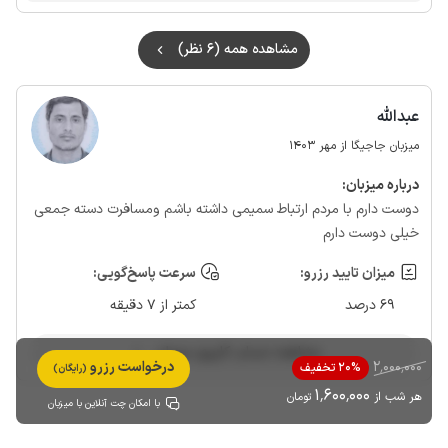
مشاهده همه (6 نظر)
عبدالله
میزبان جاجیگا از مهر 1403
درباره‌ میزبان:
دوست دارم با مردم ارتباط سمیمی داشته باشم ومسافرت دسته جمعی
خیلی دوست دارم
میزان تایید رزرو:
سرعت پاسخ‌گویی:
69 درصد
کمتر از 7 دقیقه
مشاهده حساب کاربری میزبان
2٬000٬000
درخواست رزرو
20% تخفیف
(رایگان)
1٬600٬000
هر شب از
تومان
با امکان چت آنلاین با میزبان