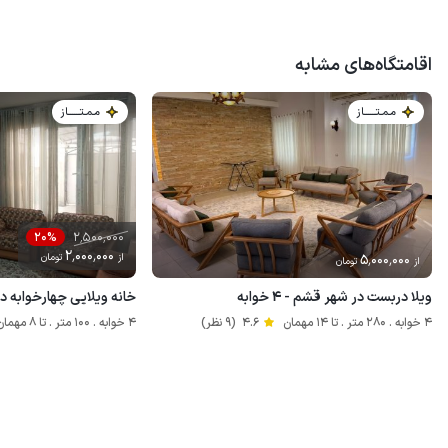
اقامتگاه‌های مشابه
مـمـتــــــاز
مـمـتــــــاز
2٬500٬000
20%
2٬000٬000
5٬000٬000
از
تومان
از
تومان
ویلا دربست در شهر قشم - ۴ خوابه
خانه ویلایی چهارخوابه د
4 خوابه . 280 متر . تا 14 مهمان
4.6
(9 نظر)
4 خوابه . 100 متر . تا 8 مهمان