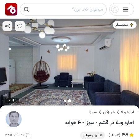
مـمـتــــــاز
1 از 16
اجاره ویلا
هرمزگان
سوزا
اجاره ویلا در قشم - سوزا - ۴ خوابه
4.9
(7 نظر)
5+ رزرو موفق
کد:
3214016