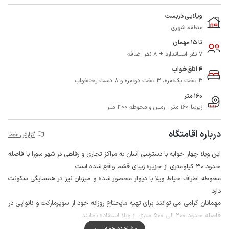
ویلایی دربست
منطقه شهری
تا 15 مهمان
7 نفر استاندارد + 8 نفر اضافه
4 اتاق‌خواب
3 تخت یک‌نفره، 3 تخت دونفره و 8 دست رختخواب
160 متر
زیربنا 160 متر - زمین و محوطه 300 متر
درباره اقامتگاه
گزارش خطا
این ویلا چهار خوابه با دسترسی آسان به مراکز تجاری و رفاهی در شهر سوزا با فاصله
حدود 30 کیلومتری از جزیره زیبای قشم واقع شده است.
محوطه اطراف حیاط ویلا با دیوار محصور شده و میزبان نیز در همسایگی سکونت
دارد.
مهمانان گرامی می توانند برای تهیه مایحتاج روزانه خود از سوپرمارکت و نانوایی در
فاصله حدود 200 الی 500 متری از ویلا استفاده نمایند.
لازم به ذکر است آب مصرفی اقامتگاه کیفیت لازم جهت آشامیدن را ندارد لذا
مشاهده همه