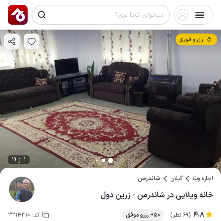
رزرو فوری
1 از 19
اجاره ویلا
گیلان
شاندرمن
خانه ویلایی در شاندرمن - زرین دول
4.8
(69 نظر)
50+ رزرو موفق
کد:
3214310