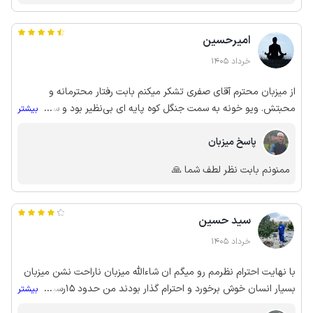
امیرحسین
خرداد 1405
از میزبان محترم آقای صفری تشکر میکنم بابت رفتار محترمانه و
محبتش. ویو خونه به سمت جنگل کوه پایه ای بی‌نظیر بود و ساختمون
...
بیشتر
هم تازه ساخت و نور گیر داشت. آبش هم خوب بود ولی گل آلود بود که
پاسخ میزبان
با یه فیلتر تو مسیر لوله تمیز میشه.گل داخل آب بخاطر خاک چشمه
است که جابه جا میشه و میاد تو لوله. ولی در کل عالی بود حتما برید
ممنونم بابت نظر لطف شما 🙏
سید حسین
خرداد 1405
با نهایت احترام نظرمم رو میگم ان شاءالله میزبان ناراحت نشن میزبان
بسیار انسان خوش برخورد و احترام گذار بودند من حدود 15رسیدم پس
...
بیشتر
وقت برای نظافت داشتند فرش بسیار کثیف بود وکلی مو روش ریخته بود