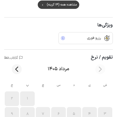
مشاهده همه (14 گزینه)
ویژگی‌ها
رزرو فوری
تقویم / نرخ
گزارش خطا
مرداد 1405
ش
ی
د
س
چ
پ
ج
2
1
9
8
7
6
5
4
3