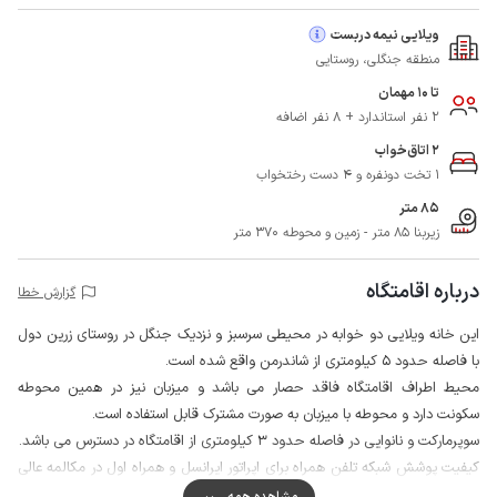
ویلایی نیمه دربست
منطقه جنگلی، روستایی
تا 10 مهمان
2 نفر استاندارد + 8 نفر اضافه
2 اتاق‌خواب
1 تخت دونفره و 4 دست رختخواب
85 متر
زیربنا 85 متر - زمین و محوطه 370 متر
درباره اقامتگاه
گزارش خطا
این خانه ویلایی دو خوابه در محیطی سرسبز و نزدیک جنگل در روستای زرین دول
با فاصله حدود 5 کیلومتری از شاندرمن واقع شده است.
محیط اطراف اقامتگاه فاقد حصار می باشد و میزبان نیز در همین محوطه
سکونت دارد و محوطه با میزبان به صورت مشترک قابل استفاده است.
سوپرمارکت و نانوایی در فاصله حدود 3 کیلومتری از اقامتگاه در دسترس می باشد.
کیفیت پوشش شبکه تلفن همراه برای اپراتور ایرانسل و همراه اول در مکالمه عالی
و اینترنت نیز به صورت 4g است.
مشاهده همه