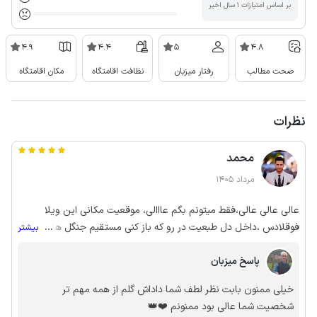
بر اساس امتیازات ۱ سال اخیر
4.9
4.4
5
4.8
صحت مطالب
رفتار میزبان
نظافت اقامتگاه
مکان اقامتگاه
نظرات
محمد
مرداد 1405
عالی عالی عالی،فقط میتونم بگم عااالی، موقعیت مکانی این ویلا
فوقلادس ،داخل دل طبعیت در رو که باز کنی مستقیم جنگل های سرسبز
...
بیشتر
جلوی چشماست، امنیت بی نظیر ،رفتار میزبان فوقلاده خوب ،از نظر
پاسخ میزبان
امکانات هم بگم واقعا هیچ چیزی کم نداشت و همه چی تموم بود،
انقدری لوکیشن ویلا خوب بود که فقط نصف روز رو اطراف ویلا بودم،
خیلی ممنون بابت نظر لطف شما داداش گلم از همه مهم تر
ممنون از میزبان عزیز بابت همه چی
شخصیت شما عالی بود ممنونم ❤️👑