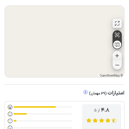
OpenStreetMap
©
امتیازات
(
69
مهمان
)
4.8
از ۵