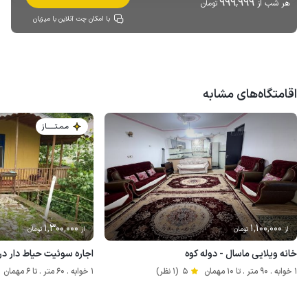
999٬999
هر شب از
تومان
با امکان چت آنلاین با میزبان
اقامتگاه‌های مشابه
مـمـتــــــاز
1٬300٬000
1٬100٬000
از
تومان
از
تومان
خانه ویلایی ماسال - دوله کوه
اجاره سوئیت حیاط دار د
1 خوابه . 90 متر . تا 10 مهمان
5
(1 نظر)
1 خوابه . 60 متر . تا 6 مهمان