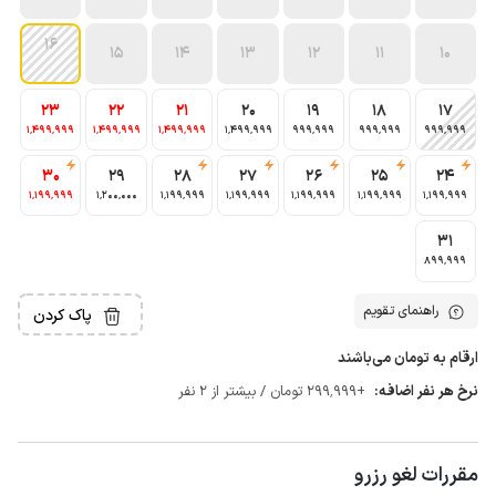
16
15
14
13
12
11
10
23
22
21
20
19
18
17
1٬499٬999
1٬499٬999
1٬499٬999
1٬499٬999
999٬999
999٬999
999٬999
30
29
28
27
26
25
24
1٬199٬999
1٬200٬000
1٬199٬999
1٬199٬999
1٬199٬999
1٬199٬999
1٬199٬999
31
899٬999
راهنمای تقویم
پاک کردن
ارقام به تومان می‌باشند
نرخ هر نفر اضافه:
+299٬999 تومان / بیشتر از 2 نفر
مقررات لغو رزرو