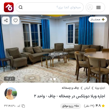
مـمـتــــــاز
1 از 17
اجاره ویلا
گیلان
چاف و چمخاله
اجاره ویلا دوبلکس در چمخاله - چاف - واحد ۲
4.9
(29 نظر)
50+ رزرو موفق
کد:
3214830