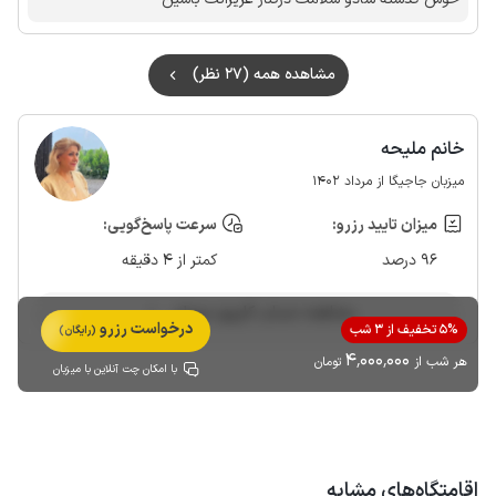
مشاهده همه (27 نظر)
خانم ملیحه
میزبان جاجیگا از مرداد 1402
میزان تایید رزرو:
سرعت پاسخ‌گویی:
96 درصد
کمتر از 4 دقیقه
مشاهده حساب کاربری میزبان
درخواست رزرو
5% تخفیف از 3 شب
(رایگان)
4٬000٬000
هر شب از
تومان
با امکان چت آنلاین با میزبان
اقامتگاه‌های مشابه