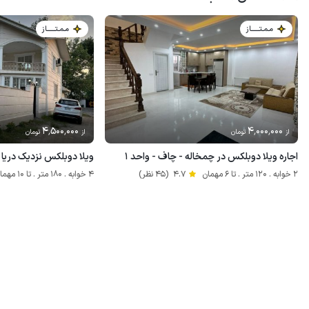
مـمـتــــــاز
مـمـتــــــاز
4٬500٬000
4٬000٬000
از
تومان
از
تومان
اجاره ویلا دوبلکس در چمخاله - چاف - واحد ۱
ویلا دوبلکس نزدیک دریا
2 خوابه . 120 متر . تا 6 مهمان
4.7
(45 نظر)
4 خوابه . 180 متر . تا 10 مهمان