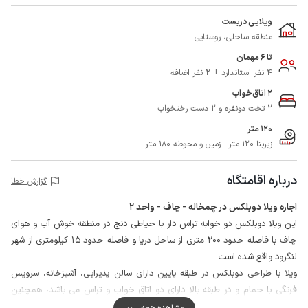
ویلایی دربست
منطقه ساحلی، روستایی
تا 6 مهمان
4 نفر استاندارد + 2 نفر اضافه
2 اتاق‌خواب
2 تخت دونفره و 2 دست رختخواب
120 متر
زیربنا 120 متر - زمین و محوطه 180 متر
درباره اقامتگاه
گزارش خطا
اجاره ویلا دوبلکس در چمخاله - چاف - واحد 2
این ویلا دوبلکس دو خوابه تراس دار با حیاطی دنج در منطقه خوش آب و هوای
چاف با فاصله حدود 200 متری از ساحل دریا و فاصله حدود 15 کیلومتری از شهر
لنگرود واقع شده است.
ویلا با طراحی دوبلکس در طبقه پایین دارای سالن پذیرایی، آشپزخانه، سرویس
فرنگی با حمام و در طبقه بالا دارای دو اتاق خواب و تراس می باشد، همچنین
اقامتگاه فاقد سرویس ایرانی است.
مشاهده همه