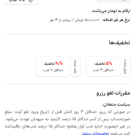
ارقام به تومان می‌باشند
نرخ هر نفر اضافه:
+500٬000 تومان / بیشتر از 4 نفر
تخفیف‌ها
میان مدت
بلند مدت
20
%
5
%
تخفیف
تخفیف
حداقل 3 شب
حداقل 7 شب
مقررات لغو رزرو
سیاست متعادل:
در صورتی که رزرو، حداقل 3 روز کامل قبل از تاریخ ورود لغو گردد؛ مبلغ
صورتحساب پس از کسر حداکثر 15 درصد کارمزد به میهمان عودت می‌شود.
در غیر اینصورت اجاره شب اول بعلاوه حداکثر 15 درصد شب‌های باقیمانده
کسر می‌شود.
توضیحات بیشتر