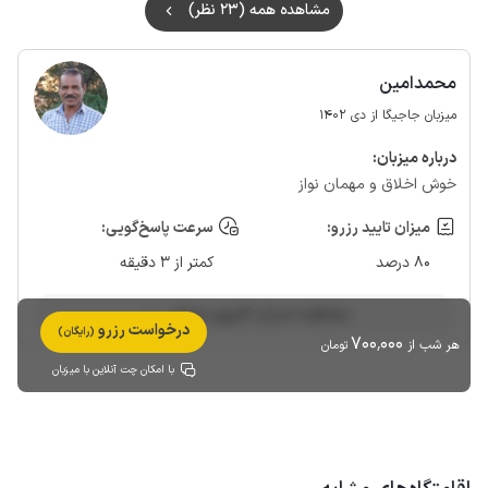
مشاهده همه (23 نظر)
محمدامین
میزبان جاجیگا از دی 1402
درباره‌ میزبان:
خوش اخلاق و مهمان نواز
میزان تایید رزرو:
سرعت پاسخ‌گویی:
80 درصد
کمتر از 3 دقیقه
مشاهده حساب کاربری میزبان
درخواست رزرو
(رایگان)
700٬000
هر شب از
تومان
با امکان چت آنلاین با میزبان