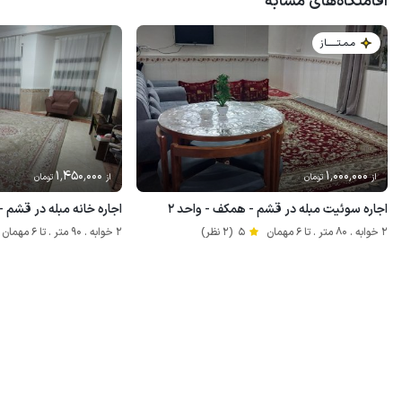
اقامتگاه‌های مشابه
مـمـتــــــاز
1٬450٬000
1٬000٬000
از
تومان
از
تومان
اجاره سوئیت مبله در قشم - همکف - واحد ۲
اجاره خانه مبله در قشم - 
2 خوابه . 80 متر . تا 6 مهمان
5
(2 نظر)
2 خوابه . 90 متر . تا 6 مهمان