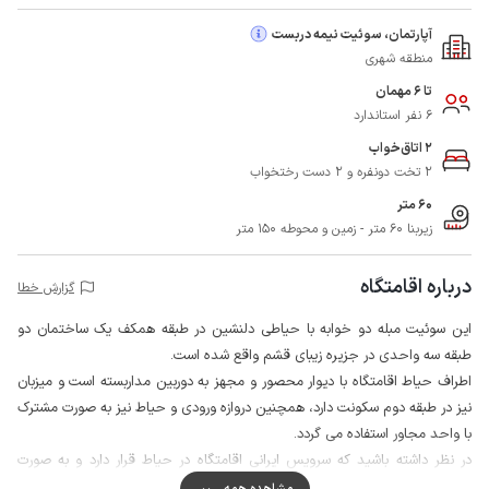
آپارتمان، سوئیت نیمه دربست
منطقه شهری
تا 6 مهمان
6 نفر استاندارد
2 اتاق‌خواب
2 تخت دونفره و 2 دست رختخواب
60 متر
زیربنا 60 متر - زمین و محوطه 150 متر
درباره اقامتگاه
گزارش خطا
این سوئیت مبله دو خوابه با حیاطی دلنشین در طبقه همکف یک ساختمان دو
طبقه سه واحدی در جزیره زیبای قشم واقع شده است.
اطراف حیاط اقامتگاه با دیوار محصور و مجهز به دوربین مداربسته است و میزبان
نیز در طبقه دوم سکونت دارد، همچنین دروازه ورودی و حیاط نیز به صورت مشترک
با واحد مجاور استفاده می گردد.
در نظر داشته باشید که سرویس ایرانی اقامتگاه در حیاط قرار دارد و به صورت
مشترک با سایر واحد استفاده می گردد.
مشاهده همه