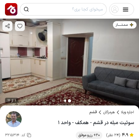
مـمـتــــــاز
1 از 11
اجاره ویلا
هرمزگان
قشم
سوئیت مبله در قشم - همکف - واحد ۱
4.9
(24 نظر)
20+ رزرو موفق
کد:
3215314