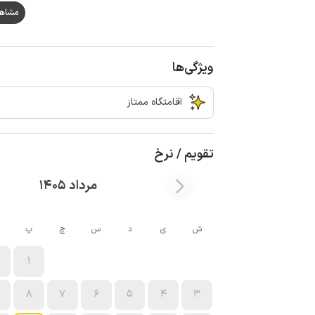
مشاهده ه
ویژگی‌ها
اقامتگاه ممتاز
تقویم / نرخ
مرداد 1405
ش
ی
د
س
چ
پ
1
8
7
6
5
4
3