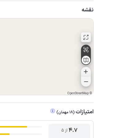
نقشه
OpenStreetMap
©
امتیازات
(
18
مهمان
)
4.7
از ۵