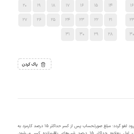
20
19
18
17
16
15
14
16
27
26
25
24
23
22
21
2
31
30
29
28
3
پاک کردن
در صورتی که رزرو، حداقل 3 روز کامل قبل از تاریخ ورود لغو گردد؛ مبلغ صورتحساب پس از کسر حداکثر 15 درصد کارمزد به
د شب‌های باقیمانده کسر می‌شود.