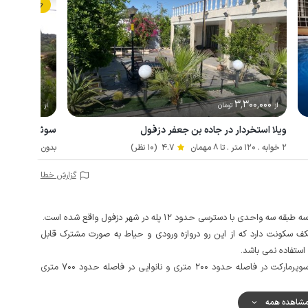
رزرو فوری
2٬390٬000
3٬300٬000
از
تومان
از
تو
ویلا استخردار در جاده بن جعفر دزفول
سوئیت در دزفول
2 خوابه . 120 متر . تا 8 مهمان
4.7
(10 نظر)
بدون خواب . 50 متر . تا 6 مهمان
گزارش خطا
دسترسی حدود 12 پله در شهر دزفول واقع شده است.
کف سکونت دارد که از این رو دروازه ورودی و حیاط به صورت مشترک قابل
استفاده نمی باشد.
مهمانان گرامی می توانند برای تهیه مایحتاج روزانه خود از سوپرمارکت در فاصله حدود 200 متری و نانوایی در فاصله حدود 700 متری
 اول در مکالمه متوسط می باشد، اما دسترسی به اینترنت ضعیف می باشد،
شاهده همه