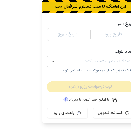
این اقامتگاه تا
مدت نامعلوم
غیرفعال
است
ریخ سفر
تاریخ ورود
تاریخ خروج
داد نفرات
.
ثبت درخواست رزرو
(رایگان)
با امکان چت آنلاین با میزبان
ضمانت تحویل
راهنمای رزرو
مـمـتــــــاز