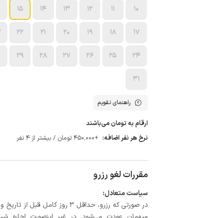
15
14
13
12
11
10
3
22
21
20
19
18
17
0
29
28
27
26
25
24
31
راهنمای تقویم
ارقام به تومان می‌باشند
نرخ هر نفر اضافه:
+450٬000 تومان / بیشتر از 4 نفر
مقررات لغو رزرو
سیاست متعادل:
میهمان عودت می‌شود. در غیر اینصورت اجاره شب اول بعلاوه حداکثر 15 درص