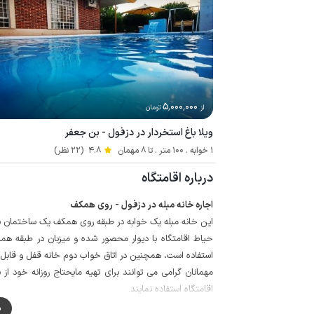
5٬000٬000
از
تومان
ویلا باغ استخردار در دزفول - بن جعفر
1 خوابه . 100 متر . تا 8 مهمان
4.8
(22 نظر)
درباره اقامتگاه
اجاره خانه مبله در دزفول - روی همکف
این خانه مبله یک خوابه در طبقه روی همکف یک ساختمان سه طبقه سه واحدی با 
حیاط اقامتگاه با دیوار محصور شده و میزبان در طبقه هم
استفاده است، همچنین در اتاق خواب دوم خانه قفل و قابل 
اقامتگاه استفاده نمایند.
پوشش شبکه تلفن همراه برای دو اپراتور ایرانسل و همراه
م