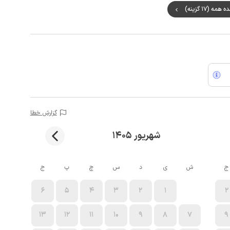
مه (17 گزینه)
گزارش خطا
شهریور 1405
ج
ش
ی
د
س
چ
پ
ج
6
5
4
3
2
1
2
13
12
11
10
9
8
7
9