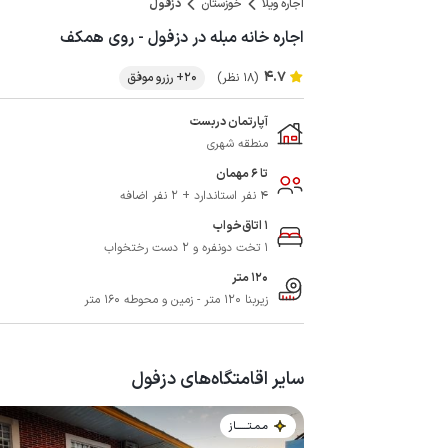
اجاره ویلا
خوزستان
دزفول
اجاره خانه مبله در دزفول - روی همکف
4.7
(18 نظر)
20+ رزرو موفق
آپارتمان دربست
منطقه شهری
تا 6 مهمان
4 نفر استاندارد + 2 نفر اضافه
1 اتاق‌خواب
1 تخت دونفره و 2 دست رختخواب
120 متر
زیربنا 120 متر - زمین و محوطه 160 متر
سایر اقامتگاه‌های دزفول
مـمـتــــــاز