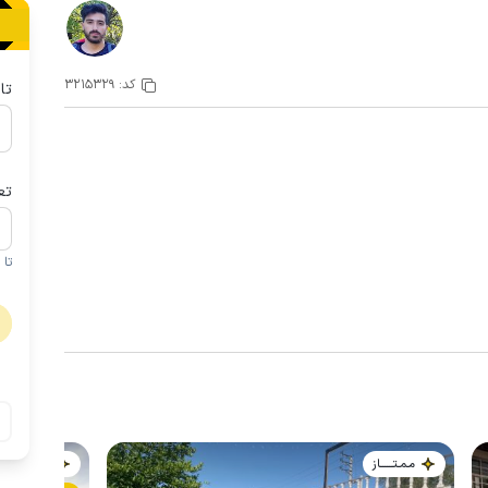
کد:
3215329
تا
تع
تا 1 کودک زیر 5 سال در صورتحساب لحاظ نمی گردد
مـمـتــــــاز
مـمـتــــــاز