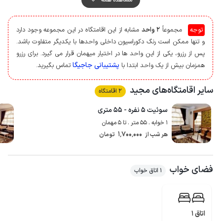
از مشاعات این مجموعه می توان به سرویس ایرانی، لابی و راه پله ها اشاره کرد.
محیط مجموعه به دوربین مداربسته مجهز است، همچنین مجموعه داری واحد
توجه
مجموعاً
2 واحد
مشابه از این اقامتگاه در این مجموعه وجود دارد
پذیرش 24 ساعته می باشد.
و تنها ممکن است رنگ دکوراسیون داخلی واحدها با یکدیگر متفاوت باشد.
در نظر داشته باشید که اقامتگاه پارکینگ اختصاصی ندارد و مهمانان می توانند
پس از رزرو، یکی از این واحد ها در اختیار میهمان قرار می گیرد. برای رزرو
وسایل نقلیه خود را در محیط اطراف ساختمان پارک نمایند.
پشتیبانی جاجیگا
همزمان بیش از یک واحد ابتدا با
تماس بگیرید.
سرو صبحانه رایگان است
و سرو ناهار و شام با پرداخت هزینه جداگانه در رستوران
امکان پذیر است.
سایر اقامتگاه‌های مجید
2 اقامتگاه
برای تهیه مایحتاج روزانه فاصله اقامتگاه تا سوپرمارکت و نانوایی حدود 200 متر
است.
سوئیت ۵ نفره - ۵۵ متری
آنتن دهی تلفن همراه برای دو اپراتور ایرانسل و همراه اول در مکالمه خوب و
1 خوابه . 55 متر . تا 5 مهمان
پوشش اینترنت به صورت 4g می باشد، همچنین وای فای رایگان نیز در لابی قابل
1٬700٬000
هر شب از
تومان
استفاده است.
سرزمین موج های آبی، آرامگاه فردوسی، چالیدره و پارک کوهسنگی بخشی از جاذبه
های تفریحی و گردشگری مشهد می باشد.
فضای خواب
1 اتاق خواب
اتاق 1