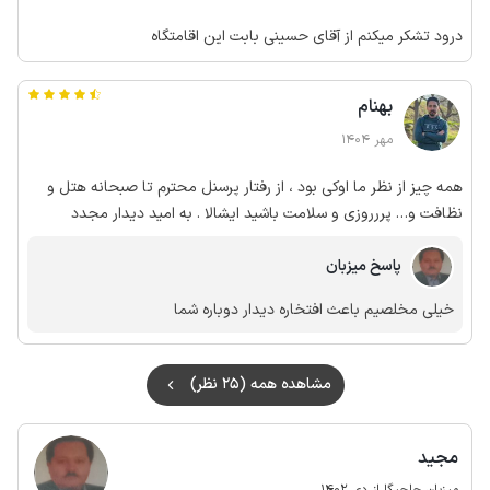
درود تشکر میکنم از آقای حسینی بابت این اقامتگاه
بهنام
مهر 1404
همه چیز از نظر ما اوکی بود ، از رفتار پرسنل محترم تا صبحانه هتل و
نظافت و… پررروزی و سلامت باشید ایشالا . به امید دیدار مجدد
پاسخ میزبان
خیلی مخلصیم باعث افتخاره دیدار دوباره شما
مشاهده همه (25 نظر)
مجید
میزبان جاجیگا از دی 1402