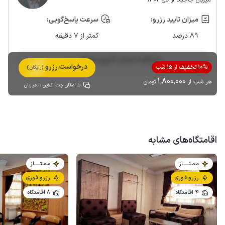
میزان تایید رزرو:
سرعت پاسخ‌گویی:
89 درصد
کمتر از 7 دقیقه
مشاهده حساب کاربری میزبان
درخواست رزرو
10% تخفیف از 15 شب
(رایگان)
1٬800٬000
هر شب از
تومان
با امکان چت آنلاین با میزبان
اقامتگاه‌های مشابه
مـمـتــــــاز
مـمـتــــــاز
رزرو فوری
رزرو فوری
4 اقامتگاه
8 اقامتگاه