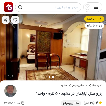
رزرو فوری
2 اقامتگاه
1 از 13
اجاره ویلا
خراسان رضوی
مشهد
رزرو هتل آپارتمان در مشهد - ۵ نفره - واحد۱
4
(35 نظر)
50+ رزرو موفق
کد:
3215544