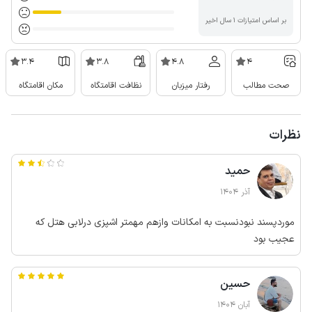
بر اساس امتیازات ۱ سال اخیر
3.4
3.8
4.8
4
صحت مطالب
رفتار میزبان
نظافت اقامتگاه
مکان اقامتگاه
نظرات
حمید
آذر 1404
موردپسند نبودنسبت به امکانات وازهم مهمتر اشپزی درلابی هتل که
عجیب بود
حسین
آبان 1404