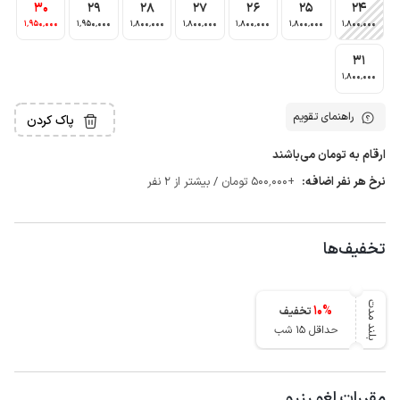
30
29
28
27
26
25
24
1٬950٬000
1٬950٬000
1٬800٬000
1٬800٬000
1٬800٬000
1٬800٬000
1٬800٬000
31
1٬800٬000
راهنمای تقویم
پاک کردن
ارقام به تومان می‌باشند
نرخ هر نفر اضافه:
+500٬000 تومان / بیشتر از 2 نفر
تخفیف‌ها
بلند مدت
10
%
تخفیف
حداقل 15 شب
مقررات لغو رزرو