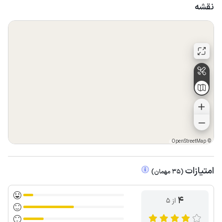
نقشه
OpenStreetMap
©
امتیازات
(
35
مهمان
)
4
از ۵