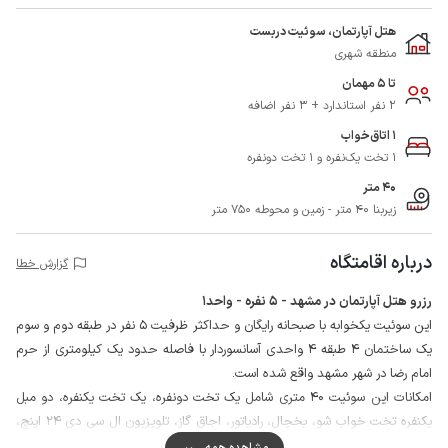
هتل آپارتمان، سوئیت دربست
منطقه شهری
تا 5 مهمان
2 نفر استاندارد + 3 نفر اضافه
1 اتاق‌خواب
1 تخت یک‌نفره و 1 تخت دونفره
40 متر
زیربنا 40 متر - زمین و محوطه 750 متر
درباره اقامتگاه
گزارش خطا
رزرو هتل آپارتمان در مشهد - 5 نفره - واحد1
این سوئیت یکخوابه با صبحانه رایگان و حداکثر ظرفیت 5 نفر در طبقه دوم و سوم
یک ساختمان 4 طبقه 4 واحدی آسانسوردار با فاصله حدود یک کیلومتری از حرم
امام رضا در شهر مشهد واقع شده است.
امکانات این سوئیت 40 متری شامل یک تخت دونفره، یک تخت یکنفره، دو مبل
یکنفره تخت خواب شو، یخچال، رادیاتور، اجاق گاز، تلویزیون ال سی دی 24 اینچ،
یک دستگاه اسپلیت 18000 و حمام با سرویس ایرانی می باشد.
مشاهده همه