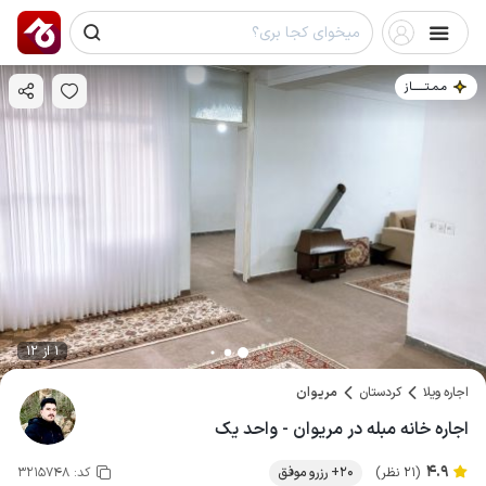
مـمـتــــــاز
1 از 12
اجاره ویلا
کردستان
مریوان
اجاره خانه مبله در مریوان - واحد یک
4.9
(21 نظر)
20+ رزرو موفق
کد:
3215748