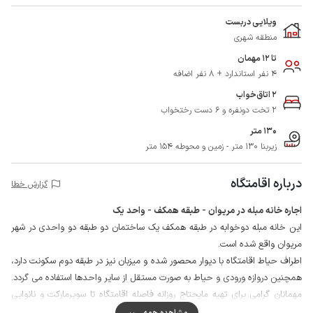
ویلایی دربست
منطقه شهری
تا 12 مهمان
4 نفر استاندارد + 8 نفر اضافه
2 اتاق‌خواب
2 تخت دونفره و 6 دست رختخواب
130 متر
زیربنا 130 متر - زمین و محوطه 154 متر
درباره اقامتگاه
گزارش خطا
اجاره خانه مبله در مریوان - طبقه همکف - واحد یک
این خانه مبله دوخوابه در طبقه همکف یک ساختمان دو طبقه دو واحدی در شهر
مریوان واقع شده است.
اطراف حیاط اقامتگاه با دیوار محصور شده و میزبان نیز در طبقه دوم سکونت دارد،
همچنین دروازه ورودی و حیاط به صورت مستقل از سایر واحدها استفاده می گردد.
مهمانان گرامی برای تهیه مایحتاج روزانه فاصله اقامتگاه تا سوپرمارکت و نانوایی
حدود 100 متر می باشد.
مشاهده همه