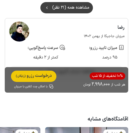
واسش مثل ماهواره بذاریم.
مشاهده همه (21 نظر)
رضا
میزبان جاجیگا از بهمن 1402
میزان تایید رزرو:
سرعت پاسخ‌گویی:
95 درصد
کمتر از 2 دقیقه
مشاهده حساب کاربری میزبان
درخواست رزرو
10% تخفیف از 15 شب
(رایگان)
2٬998٬000
هر شب از
تومان
با امکان چت آنلاین با میزبان
اقامتگاه‌های مشابه