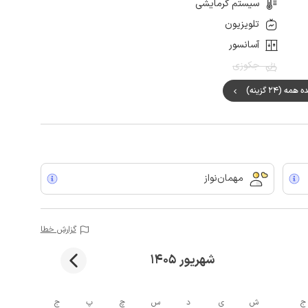
سیستم گرمایشی
تلویزیون
آسانسور
جکوزی
ه (24 گزینه)
مهمان‌نواز
گزارش خطا
شهریور 1405
ج
ش
ی
د
س
چ
پ
ج