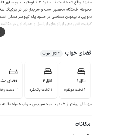
مشهد واقع شده است که حدود 3 کیلومتر با حرم مطهر فاصله دارد.
محوطه اقامتگاه محصور است و سرایدار نیز در پارکینگ سکو
نانوایی با پیمودن مسافتی در حدود یک کیلومتر ممکن است
کیفیت آنتن دهی اپراتورهای ایرانسل و همراه اول در مکالمه خوب 
سرزمین موج های آبی، آرامگاه فردوسی، چالیدره و پارک ک
م
فضای خواب
2 اتاق خواب
اتاق 1
اتاق 2
فضای مشت
1 تخت دونفره
1 تخت یک‌نفره
2 دست رختخواب
مهمانان بیشتر از ۵ نفر با خود سرویس خواب همراه داشته باشند.
امکانات