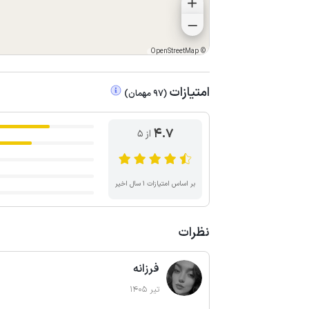
OpenStreetMap
©
امتیازات
(
97
مهمان
)
4.7
از ۵
بر اساس امتیازات ۱ سال اخیر
نظرات
فرزانه
تیر 1405