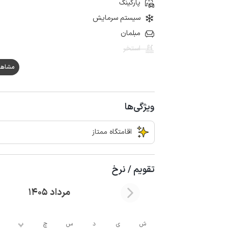
پارکینگ
سیستم سرمایش
مبلمان
استخر
مشاهده هم
ویژگی‌ها
اقامتگاه ممتاز
تقویم / نرخ
مرداد 1405
ش
ی
د
س
چ
پ