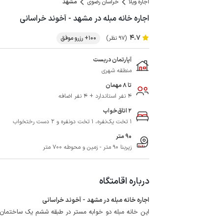
اجاره ویلا
خراسان رضوی
مشهد
اجاره خانه مبله در مشهد - آخوند خراسانی
4.7
(97 نظر)
100+ رزرو موفق
آپارتمان دربست
منطقه شهری
تا 8 مهمان
4 نفر استاندارد + 4 نفر اضافه
2 اتاق‌خواب
1 تخت یک‌نفره، 1 تخت دونفره و 2 دست رختخواب
90 متر
زیربنا 90 متر - زمین و محوطه 700 متر
درباره اقامتگاه
اجاره خانه مبله در مشهد - آخوند خراسانی