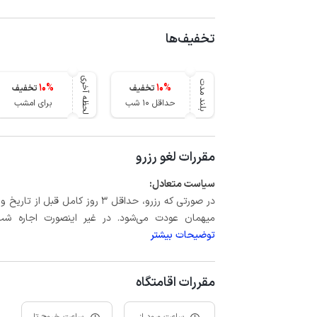
تخفیف‌ها
لحظه آخری
بلند مدت
10
%
10
%
تخفیف
تخفیف
حداقل 10 شب
برای امشب
مقررات لغو رزرو
سیاست متعادل:
میهمان عودت می‌شود. در غیر اینصورت اجاره شب اول بعلاوه حداکثر 15 درص
توضیحات بیشتر
مقررات اقامتگاه