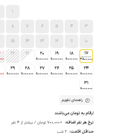
1
8
7
6
5
4
3
15
14
13
12
11
10
17
3
22
21
20
19
18
5٬000٬000
000
5٬000٬000
5٬000٬000
5٬000٬000
4٬500٬000
0
29
28
27
26
25
24
000
5٬000٬000
5٬000٬000
5٬000٬000
5٬000٬000
5٬000٬000
5٬000٬000
31
5٬000٬000
راهنمای تقویم
ارقام به تومان می‌باشند
نرخ هر نفر اضافه:
+700٬000 تومان / بیشتر از 4 نفر
حداقل اقامت:
2 شب