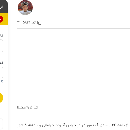
نر
0%
کد:
3215831
تا
تع
تا 1 کودک زیر 5 سال در صورتحساب لحاظ نمی گردد
گزارش خطا
این خانه مبله دو خوابه مستر در طبقه ششم یک ساختمان 6 طبقه 24 واحدی آسانسور دار در خیابان آخوند خراسانی و منطقه 8 شهر