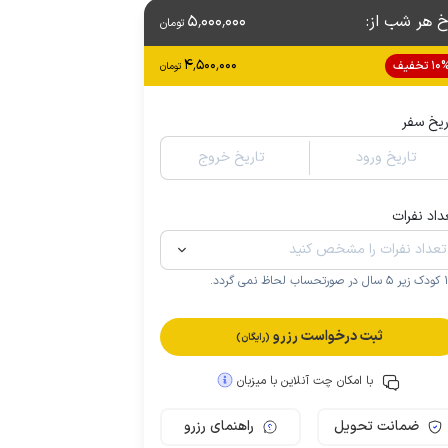
خ هر شب از
:
5٬000٬000
تومان
4٬500٬000
1 تخفیف
تومان
ریخ سفر
تاریخ ورود
تاریخ خروج
داد نفرات
.
ثبت درخواست رزرو
(رایگان)
با امکان چت آنلاین با میزبان
ضمانت تحویل
راهنمای رزرو