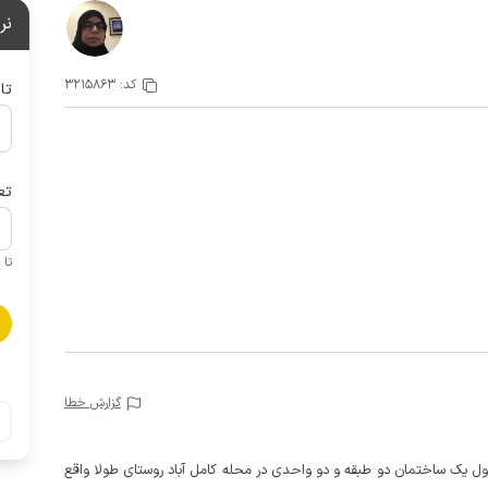
نر
کد:
3215863
تا
تع
تا 1 کودک زیر 5 سال در صورتحساب لحاظ نمی گردد
گزارش خطا
ابه با دسترسی حدود 12 پله در طبقه اول یک ساختمان دو طبقه و دو واحدی در محله کامل آباد روستای طولا واقع