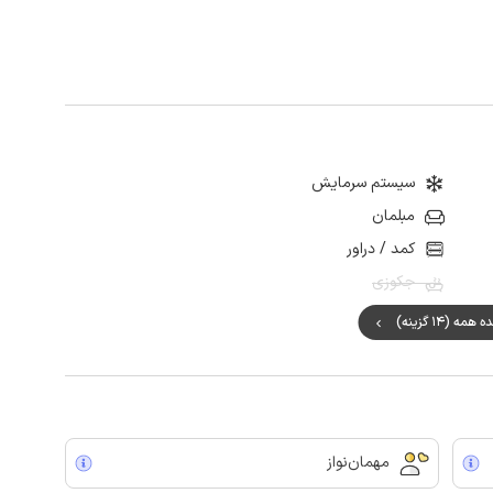
سیستم سرمایش
مبلمان
کمد / دراور
جکوزی
مه (14 گزینه)
مهمان‌نواز