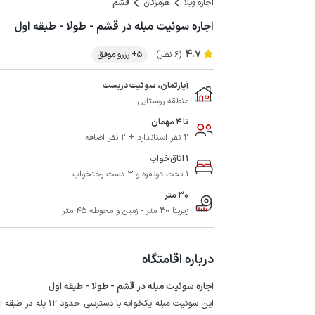
اجاره ویلا
هرمزگان
قشم
اجاره سوئیت مبله در قشم - طولا - طبقه اول
4.7
(6 نظر)
5+ رزرو موفق
آپارتمان، سوئیت دربست
منطقه روستایی
تا 4 مهمان
2 نفر استاندارد + 2 نفر اضافه
1 اتاق‌خواب
1 تخت دونفره و 3 دست رختخواب
30 متر
زیربنا 30 متر - زمین و محوطه 45 متر
درباره اقامتگاه
اجاره سوئیت مبله در قشم - طولا - طبقه اول
این سوئیت مبله یکخو