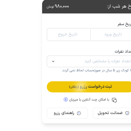
خ هر شب از
:
980٬000
تومان
ریخ سفر
تاریخ ورود
تاریخ خروج
داد نفرات
.
ثبت درخواست رزرو
(رایگان)
با امکان چت آنلاین با میزبان
ضمانت تحویل
راهنمای رزرو