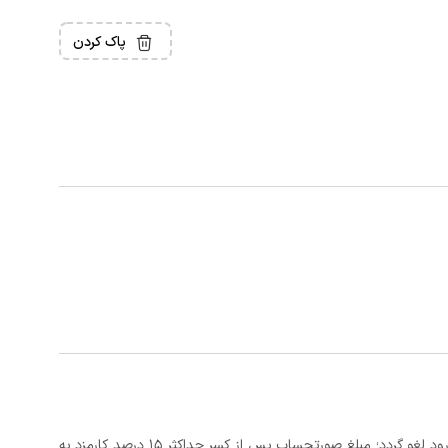
پاک کردن
در صورتی که رزرو، حداقل 3 روز کامل قبل از تاریخ ورود لغو گردد؛ مبلغ صورتحساب پس از کسر حداکثر 15 درصد کارمزد به