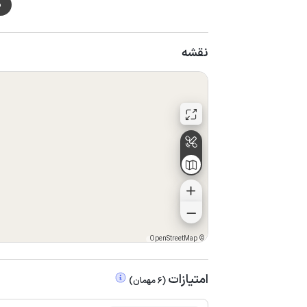
م
نقشه
OpenStreetMap
©
امتیازات
(
6
مهمان
)