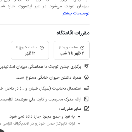
میهمان عودت می‌شود. در غیر اینصورت اجاره شب اول بعلاوه حداکثر 15 درص
توضیحات بیشتر
مقررات اقامتگاه
ساعت ورود از
ساعت خروج تا
2 ظهر تا 9 شب
12 ظهر
برگزاری جشن کوچک با هماهنگی میزبان امکانپذیر
همراه داشتن حیوان خانگی ممنوع است.
استعمال دخانیات (سیگار، قلیان و ...) در داخل اق
ارائه مدرک محرمیت و کارت ملی هوشمند الزامیست
سایر مقررات :
به فرد و جمع مجرد اجاره داده نمی شود.
ارائه کاپوتاژ حمل خودرو در لاندیگراف الزامی 
مهمانان گرامی بعد از رزرو لطفا یک ساعت قبل 