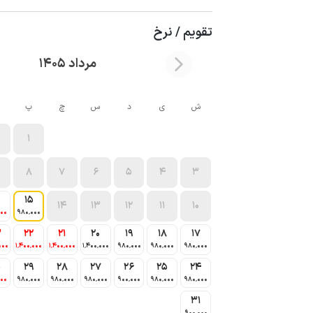
تقویم / نرخ
مرداد 1405
ش
ی
د
س
چ
پ
1
8
7
6
5
4
3
15
14
13
12
11
10
000
980٬000
3
22
21
20
19
18
17
000
1٬400٬000
1٬400٬000
1٬400٬000
980٬000
980٬000
980٬000
0
29
28
27
26
25
24
000
980٬000
980٬000
980٬000
900٬000
980٬000
980٬000
31
900٬000