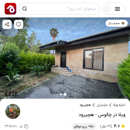
مـمـتــــــاز
1 از 11
اجاره ویلا
مازندران
هچیرود
ویلا در چالوس - هچیرود
4.7
(31 نظر)
50+ رزرو موفق
کد:
3216060