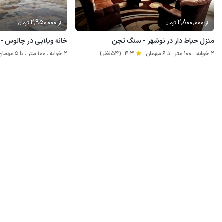
2٬950٬000
2٬800٬000
از
تومان
از
تومان
منزل حیاط دار در نوشهر - سنگ تجن
خانه ویلایی در چالوس - ای
2 خوابه . 100 متر . تا 6 مهمان
4.3
(54 نظر)
2 خوابه . 100 متر . تا 5 مهمان