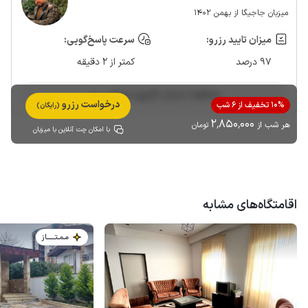
میزبان جاجیگا از بهمن 1402
میزان تایید رزرو:
سرعت پاسخ‌گویی:
97 درصد
کمتر از 2 دقیقه
مشاهده حساب کاربری میزبان
درخواست رزرو
10% تخفیف از 6 شب
(رایگان)
2٬850٬000
هر شب از
تومان
با امکان چت آنلاین با میزبان
اقامتگاه‌های مشابه
مـمـتــــــاز