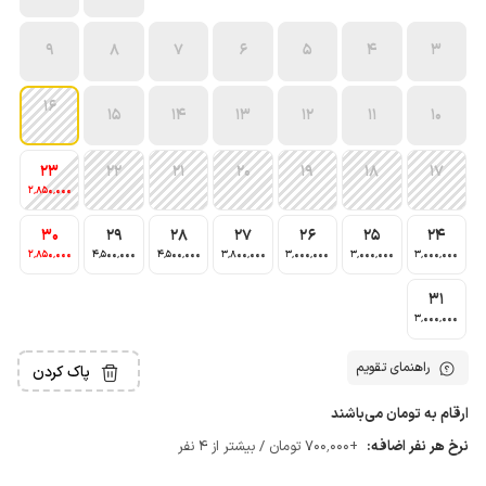
9
8
7
6
5
4
3
16
15
14
13
12
11
10
23
22
21
20
19
18
17
2٬850٬000
30
29
28
27
26
25
24
2٬850٬000
4٬500٬000
4٬500٬000
3٬800٬000
3٬000٬000
3٬000٬000
3٬000٬000
31
3٬000٬000
راهنمای تقویم
پاک کردن
ارقام به تومان می‌باشند
نرخ هر نفر اضافه:
+700٬000 تومان / بیشتر از 4 نفر