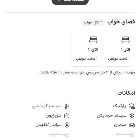
دسترسی به اینترنت به صورت 4g است.
کاخ ملکه مادر، تله کابین و پارک جنگلی نمک آبرود و دریاچه ولشت از جاذبه های
فضای خواب
گردشگری اطراف این اقامتگاه است.
2 اتاق خواب
اتاق 1
اتاق 2
1 تخت دونفره
1 تخت دونفره
مهمانان بیش از ۴ نفر سرویس خواب به همراه داشته باشند.
امکانات
پارکینگ
سیستم گرمایشی
سیستم سرمایش
تلویزیون
مبلمان
سرایدار/نگهبان
استخر
جکوزی