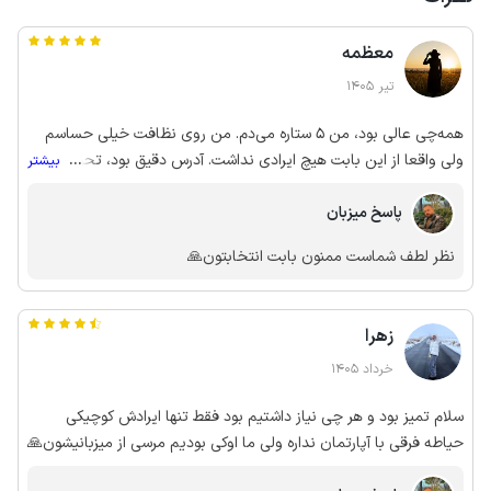
معظمه
تیر 1405
همه‌چی عالی بود، من 5 ستاره می‌دم. من روی نظافت خیلی حساسم
ولی واقعا از این بابت هیچ ایرادی نداشت. آدرس دقیق بود، تحویل ویلا
...
بیشتر
هم خیلی راحت و سر وقت انجام شد و موقع خروج هم بدون دردسر
پاسخ میزبان
تحویل گرفتن. در کل همه‌چی عالی بود و حتما به بقیه هم پیشنهادش
می‌کنم. 🌟
نظر لطف شماست ممنون بابت انتخابتون🙏
زهرا
خرداد 1405
سلام تمیز بود و هر چی نیاز داشتیم بود فقط تنها ایرادش کوچیکی
حیاطه فرقی با آپارتمان نداره ولی ما اوکی بودیم مرسی از میزبانیشون🙏