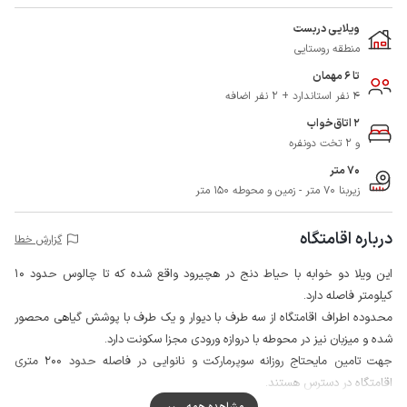
ویلایی دربست
منطقه روستایی
تا 6 مهمان
4 نفر استاندارد + 2 نفر اضافه
2 اتاق‌خواب
و 2 تخت دونفره
70 متر
زیربنا 70 متر - زمین و محوطه 150 متر
درباره اقامتگاه
گزارش خطا
این ویلا دو خوابه با حیاط دنج در هچیرود واقع شده که تا چالوس حدود 10
کیلومتر فاصله دارد.
محدوده اطراف اقامتگاه از سه طرف با دیوار و یک طرف با پوشش گیاهی محصور
شده و میزبان نیز در محوطه با دروازه ورودی مجزا سکونت دارد.
جهت تامین مایحتاج روزانه سوپرمارکت و نانوایی در فاصله حدود 200 متری
اقامتگاه در دسترس هستند.
کیفیت شبکه تلفن همراه برای دو اپراتور ایرانسل و همراه اول در مکالمه خوب و
مشاهده همه