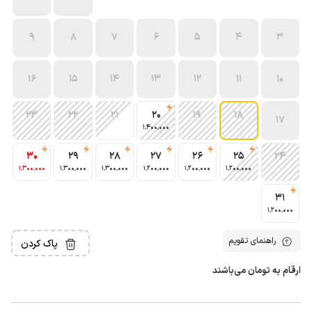
9
8
7
6
5
4
3
16
15
14
13
12
11
10
23
22
21
20
19
18
17
1٬400٬000
30
29
28
27
26
25
24
1٬300٬000
1٬300٬000
1٬300٬000
1٬200٬000
1٬200٬000
1٬200٬000
31
1٬200٬000
راهنمای تقویم
پاک کردن
ارقام به تومان می‌باشند