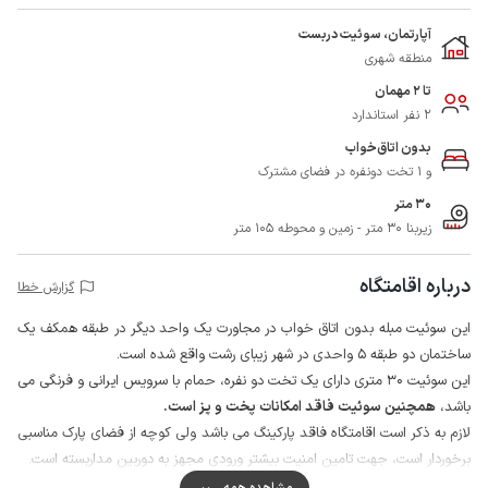
آپارتمان، سوئیت دربست
منطقه شهری
تا 2 مهمان
2 نفر استاندارد
بدون اتاق‌خواب
و 1 تخت دونفره در فضای مشترک
30 متر
زیربنا 30 متر - زمین و محوطه 105 متر
درباره اقامتگاه
گزارش خطا
این سوئیت مبله بدون اتاق خواب در مجاورت یک واحد دیگر در طبقه همکف یک
ساختمان دو طبقه 5 واحدی در شهر زیبای رشت واقع شده است.
این سوئیت 30 متری دارای یک تخت دو نفره، حمام با سرویس ایرانی و فرنگی می
باشد،
همچنین سوئیت فاقد امکانات پخت و پز است.
لازم به ذکر است اقامتگاه فاقد پارکینگ می باشد ولی کوچه از فضای پارک مناسبی
برخوردار است، جهت تامین امنیت بیشتر ورودی مجهز به دوربین مداربسته است.
مهمانان گرامی می توانند برای تهیه مایحتاج روزانه خود از سوپرمارکت و نانوایی در
مشاهده همه