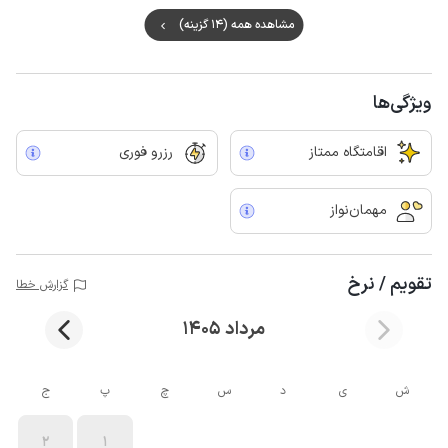
مشاهده همه (14 گزینه)
ویژگی‌ها
اقامتگاه ممتاز
رزرو فوری
مهمان‌نواز
تقویم / نرخ
گزارش خطا
مرداد 1405
ش
ی
د
س
چ
پ
ج
2
1