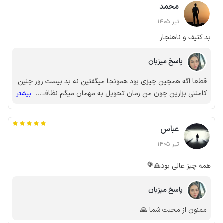
محمد
تیر 1405
بد کثیف و ناهنجار
پاسخ میزبان
قطعا اگه همچین چیزی بود همونجا میگفتین نه بد بیست روز چنین
کامنتی بزارین چون من زمان تحویل به مهمان میگم نظافت و چک
...
بیشتر
کنن
عباس
تیر 1405
همه چیز عالی بود🙏💐
پاسخ میزبان
ممنون از محبت شما 🙏