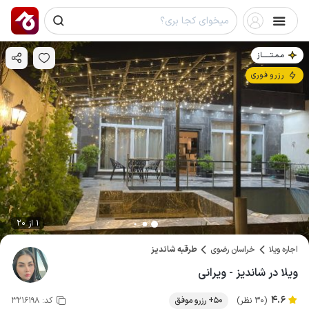
مـمـتــــــاز
رزرو فوری
1 از 20
اجاره ویلا
خراسان رضوی
طرقبه شاندیز
ویلا در شاندیز - ویرانی
4.6
(30 نظر)
50+ رزرو موفق
کد:
3216198