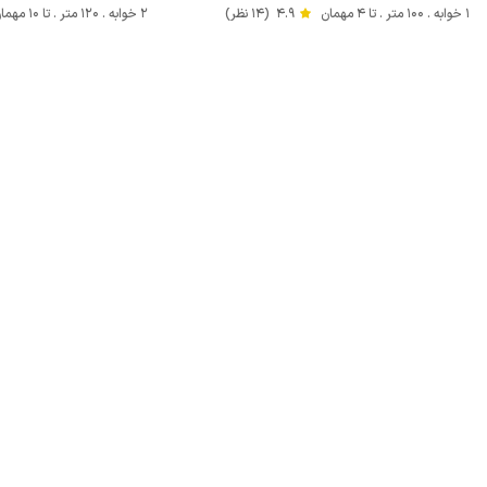
1 خوابه . 100 متر . تا 4 مهمان
4.9
(14 نظر)
2 خوابه . 120 متر . تا 10 مهمان