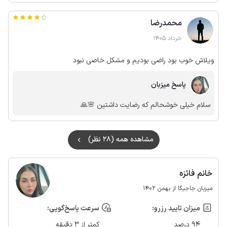
محمدرضا
خرداد 1405
ویلاش خوب بود راضی بودیم و مشکل خاصی نبود
پاسخ میزبان
سلام خیلی خوشحالم که رضایت داشتین 🌸🙏
مشاهده همه (28 نظر)
خانم فائزه
میزبان جاجیگا از بهمن 1402
میزان تایید رزرو:
سرعت پاسخ‌گویی:
94 درصد
کمتر از 3 دقیقه