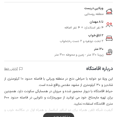
ویلایی دربست
منطقه روستایی
تا 8 مهمان
4 نفر استاندارد + 4 نفر اضافه
2 اتاق‌خواب
2 تخت دونفره و 2 دست رختخواب
120 متر
زیربنا 120 متر - زمین و محوطه 300 متر
درباره اقامتگاه
گزارش خطا
این ویلا دو خوابه با حیاطی دنج در منطقه ویرانی با فاصله حدود 10 کیلومتری از
شاندیز و 30 کیلومتری از مشهد مقدس واقع شده است.
حیاط اقامتگاه با دیوار محصور شده و میزبان در همسایگی سکونت دارد، همچنین
برای تهیه مایحتاج خود می توانید از سوپرمارکت و نانوایی در فاصله حدود 600
متری اقامتگاه استفاده نمایید.
کیفیت شبکه تلفن همراه برای دو اپراتور ایرانسل و همراه اول در مکالمه خوب و
دسترسی به اینترنت به صورت 4g است.
مشاهده همه