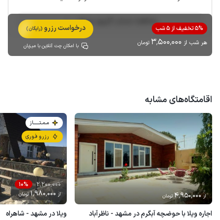
مشاهده حساب کاربری میزبان
درخواست رزرو
5% تخفیف از 5 شب
(رایگان)
3٬500٬000
هر شب از
تومان
با امکان چت آنلاین با میزبان
اقامتگاه‌های مشابه
مـمـتــــــاز
رزرو فوری
2٬200٬000
10%
1٬980٬000
4٬950٬000
از
تومان
از
تومان
اجاره ویلا با حوضچه آبگرم در مشهد - ناظرآباد
ویلا در مشهد - شاهراه