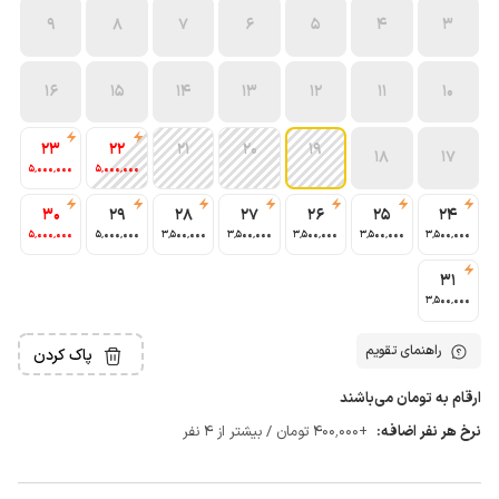
9
8
7
6
5
4
3
16
15
14
13
12
11
10
23
22
21
20
19
18
17
5٬000٬000
5٬000٬000
30
29
28
27
26
25
24
5٬000٬000
5٬000٬000
3٬500٬000
3٬500٬000
3٬500٬000
3٬500٬000
3٬500٬000
31
3٬500٬000
راهنمای تقویم
پاک کردن
ارقام به تومان می‌باشند
نرخ هر نفر اضافه:
+400٬000 تومان / بیشتر از 4 نفر