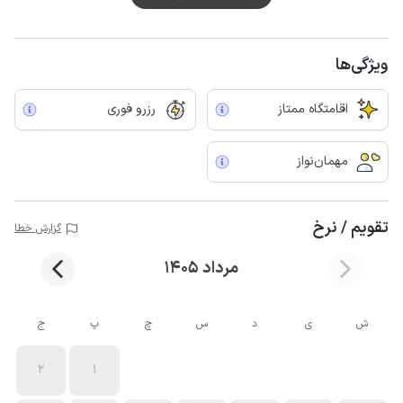
ویژگی‌ها
اقامتگاه ممتاز
رزرو فوری
مهمان‌نواز
تقویم / نرخ
گزارش خطا
مرداد 1405
ش
ی
د
س
چ
پ
ج
2
1