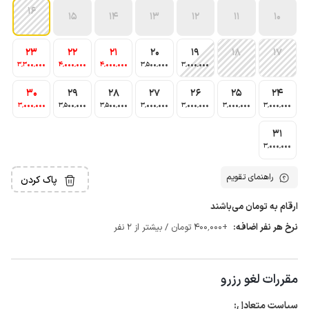
16
15
14
13
12
11
10
23
22
21
20
19
18
17
3٬300٬000
4٬000٬000
4٬000٬000
3٬500٬000
3٬000٬000
30
29
28
27
26
25
24
3٬000٬000
3٬500٬000
3٬500٬000
3٬000٬000
3٬000٬000
3٬000٬000
3٬000٬000
31
3٬000٬000
راهنمای تقویم
پاک کردن
ارقام به تومان می‌باشند
نرخ هر نفر اضافه:
+400٬000 تومان / بیشتر از 2 نفر
مقررات لغو رزرو
سیاست متعادل: