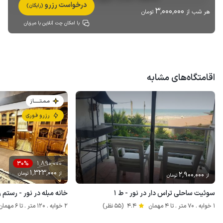
درخواست رزرو
(رایگان)
3٬000٬000
هر شب از
تومان
با امکان چت آنلاین با میزبان
اقامتگاه‌های مشابه
مـمـتــــــاز
رزرو فوری
1٬890٬000
30%
1٬323٬000
2٬900٬000
از
تومان
از
تومان
سوئیت ساحلی تراس دار در نور - ط ۱
خانه مبله در نور - رستم ر
1 خوابه . 70 متر . تا 4 مهمان
4.4
(55 نظر)
2 خوابه . 120 متر . تا 6 مهمان