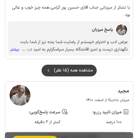
با تشکر از میزبانی جناب آقای حسین پور گرامی،همه چیز خوب و عالی
بود .
پاسخ میزبان
عرض ادب و احترام خرسندم از رضایت شما بنده نیز از شما بابت
نگهداری درست و تمیز اقامتگاه بسیار سپاسگزارم به امید دیدار
...
بیشتر
مجددتان هستیم 🌹🙏
مشاهده همه (15 نظر)
مجید
میزبان جاجیگا از اسفند 1400
میزان تایید رزرو:
سرعت پاسخ‌گویی:
100 درصد
کمتر از 2 دقیقه
مشاهده حساب کاربری میزبان