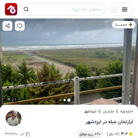
مـمـتــــــاز
1 از 19
اجاره ویلا
مازندران
ایزدشهر
آپارتمان مبله در ایزدشهر
4.6
(16 نظر)
20+ رزرو موفق
کد:
3216210