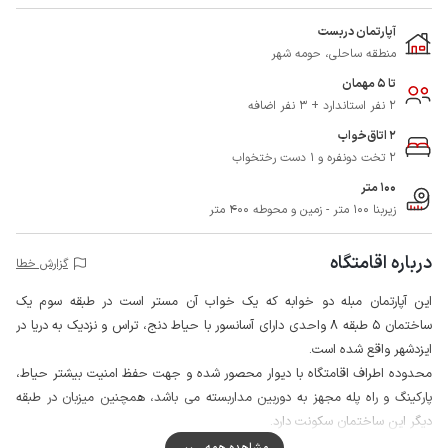
آپارتمان دربست
منطقه ساحلی، حومه شهر
تا 5 مهمان
2 نفر استاندارد + 3 نفر اضافه
2 اتاق‌خواب
2 تخت دونفره و 1 دست رختخواب
100 متر
زیربنا 100 متر - زمین و محوطه 400 متر
درباره اقامتگاه
گزارش خطا
این آپارتمان مبله دو خوابه که یک خواب آن مستر است در طبقه سوم یک
ساختمان 5 طبقه 8 واحدی دارای آسانسور با حیاط دنج، تراس و نزدیک به دریا در
ایزدشهر واقع شده است.
محدوده اطراف اقامتگاه با دیوار محصور شده و جهت حفظ امنیت بیشتر حیاط،
پارکینگ و راه پله مجهز به دوربین مداربسته می باشد، همچنین میزبان در طبقه
دیگر این ساختمان سکونت دارد.
برای تامین مایحتاج روزانه، سوپرمارکت و نانوایی در فاصله حدود 100 متری در
مشاهده همه