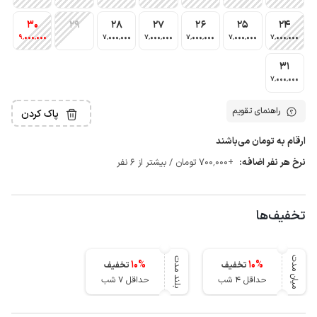
30
29
28
27
26
25
24
9٬000٬000
7٬000٬000
7٬000٬000
7٬000٬000
7٬000٬000
7٬000٬000
31
7٬000٬000
راهنمای تقویم
پاک کردن
ارقام به تومان می‌باشند
نرخ هر نفر اضافه:
+700٬000 تومان / بیشتر از 6 نفر
تخفیف‌ها
میان مدت
بلند مدت
10
%
10
%
تخفیف
تخفیف
حداقل 4 شب
حداقل 7 شب