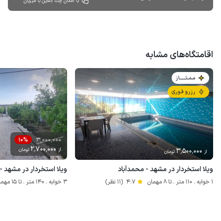
با امکان چت آنلاین با میزبان
اقامتگاه‌های مشابه
مـمـتــــــاز
رزرو فوری
3٬000٬000
10%
2٬700٬000
3٬500٬000
از
تومان
از
تومان
ویلا استخردار در مشهد - محمدآباد
ویلا استخردار در مشهد - 
1 خوابه . 110 متر . تا 8 مهمان
4.7
(11 نظر)
3 خوابه . 140 متر . تا 15 مهمان