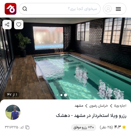
1 از 47
اجاره ویلا
خراسان رضوی
مشهد
رزرو ویلا استخردار در مشهد - دهشک
4.3
(25 نظر)
20+ رزرو موفق
کد:
3216225