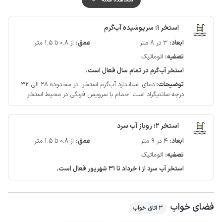
اقامتگاه در دسترس هستند.
آنتن دهی تلفن همراه برای دو اپراتور ایرانسل و همراه اول در مکالمه خوب و
استخر 1: سرپوشیده آب‌گرم
پوشش اینترنت به صورت 4g می باشد.
ابعاد:
3 در 8 متر
عمق:
از 0.8 تا 1.5 متر
لازم به ذکر است حدود 50 متر مسیر منتهی به اقامتگاه به صورت خاکی و هموار
تصفیه:
اتوماتیک
است.
سرزمین موج های آبی، آرامگاه فردوسی، چالیدره و پارک کوهسنگی بخشی از جاذبه
استخر آب‌گرم در تمام سال فعال است.
های تفریحی و گردشگری مشهد می باشد.
توضیحات:
دمای استاندارد آب‌گرم استخر، در محدوده 28 الی 32
درجه سانتیگراد است.
حمام با سرویس فرنگی در محیط استخر
استخر 2: روباز آب سرد
ابعاد:
4 در 9 متر
عمق:
از 0.8 تا 1.5 متر
تصفیه:
اتوماتیک
استخر آب سرد از 1 خرداد تا 31 شهریور فعال است.
فضای خواب
3 اتاق خواب