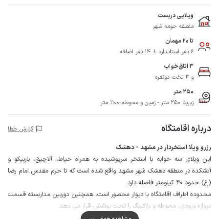
ویلایی دربست
منطقه حومه شهر
تا 20 مهمان
6 نفر استاندارد + 14 نفر اضافه
3 اتاق‌خواب
و 3 تخت دونفره
250 متر
زیربنا 250 متر - زمین و محوطه 1100 متر
درباره اقامتگاه
گزارش خطا
رزرو ویلا استخردار در مشهد - دهشک
این ویلای سه خوابه با استخر سرپوشیده به همراه حیاط، آلاچیق، باربیکو و
آتشکده در منطقه دهشک شهر مشهد واقع شده است که تا حرم مقدس امام رضا
(ع) حدود 40 کیلومتر فاصله دارد.
محدوده اطراف اقامتگاه با دیوار محصور است، همچنین دوربین مداربسته قسمت
دروازه ورودی، محوطه و پارکینگ را تحت پوشش قرار می دهد.
جهت تامین مایحتاج روزانه، سوپرمارکت و نانوایی در فاصله حدود 2 کیلومتری
مشاهده همه