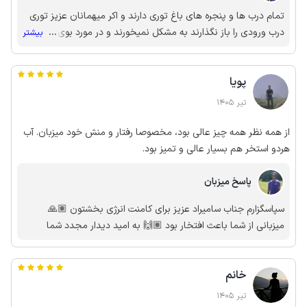
تمام درب ها و پنجره های باغ توری دارند و اکر میهمانان عزیز توری
درب ورودی را باز نگذارند به مشکل نمیخورند و در مورد بوی کلر ،
...
بیشتر
قبل از ورود هر میهمان استخر کلر میخورد و قاعدتا استخر و فضای
استخر بوی کلر میدهد
پویا
تیر 1405
از همه نظر همه چیز عالی بود، مخصوصا رفتار و منش خود میزبان. آب
هردو استخر هم بسیار عالی و تمیز بود.
پاسخ میزبان
سپاسگزارم جناب سامیراد عزیز برای کامنت انرژی بخشتون 🙏🏽
میزبانی از شما باعث‌ افتخار بود 🙌🏽 به امید دیدار مجدد شما
خانم
تیر 1405