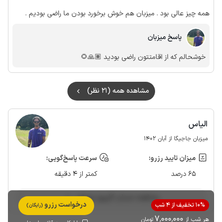
همه چیز عالی بود . میزبان هم خوش برخورد بودن ما راضی بودیم .
پاسخ میزبان
خوشحالم که از اقامتتون راضی بودید 🙏🏽🌻
مشاهده همه (21 نظر)
الیاس
میزبان جاجیگا از آبان 1402
میزان تایید رزرو:
سرعت پاسخ‌گویی:
65 درصد
کمتر از 4 دقیقه
مشاهده حساب کاربری میزبان
درخواست رزرو
10% تخفیف از 4 شب
(رایگان)
7٬000٬000
هر شب از
تومان