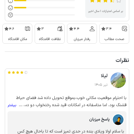
بر اساس امتیازات ۱ سال اخیر
4.6
3
4.4
3.4
صحت مطالب
رفتار میزبان
نظافت اقامتگاه
مکان اقامتگاه
نظرات
لیلا
تیر 1405
با احترام موقعیت مکانی خوب،بموقع تحویل داده شد فضای حیاط
قشنگ بود، اما متاسفانه در امکانات قید شده رختخواب دو دست ولی
...
بیشتر
موجود نبود روکش یکبار مصرف گذاشته بودن ولی یکی از تخت ها کج
پاسخ میزبان
بود و تشک و پتوی تخت ها ب اندازه ای بوی بد میداد ک همگی پایین
ملافه انداختیم زمین خوابیدیم. جارو و تی کشیده شده بود ولی فرش و
با سلام اولا ویلای بنده در حدی تمیز است که تا باحال هیچ کس
مبل خیلی {کثیف} بود. سرویس ها بوی خیلی بدی میداد ک ما حتی