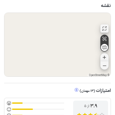
نقشه
OpenStreetMap
©
امتیازات
(
13
مهمان
)
3.9
از ۵