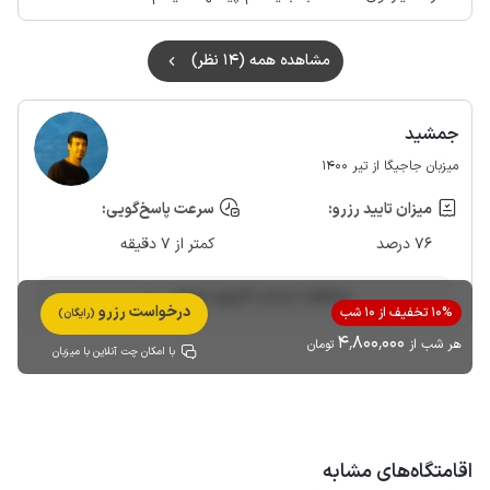
مشاهده همه (14 نظر)
جمشید
میزبان جاجیگا از تیر 1400
میزان تایید رزرو:
سرعت پاسخ‌گویی:
76 درصد
کمتر از 7 دقیقه
مشاهده حساب کاربری میزبان
درخواست رزرو
10% تخفیف از 10 شب
(رایگان)
4٬800٬000
هر شب از
تومان
با امکان چت آنلاین با میزبان
اقامتگاه‌های مشابه