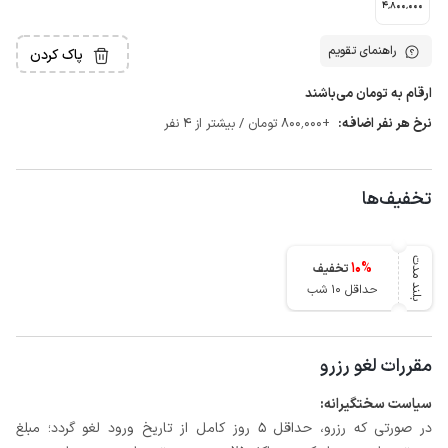
4٬800٬000
راهنمای تقویم
پاک کردن
ارقام به تومان می‌باشند
نرخ هر نفر اضافه:
+800٬000 تومان / بیشتر از 4 نفر
تخفیف‌ها
بلند مدت
10
%
تخفیف
حداقل 10 شب
مقررات لغو رزرو
سیاست سختگیرانه:
در صورتی که رزرو، حداقل 5 روز کامل از تاریخ ورود لغو گردد؛ مبلغ