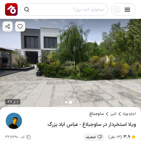
1 از 27
اجاره ویلا
البرز
ساوجبلاغ
ویلا استخردار در ساوجبلاغ - عباس آباد بزرگ
3.9
(13 نظر)
ضعیف
کد:
3216290