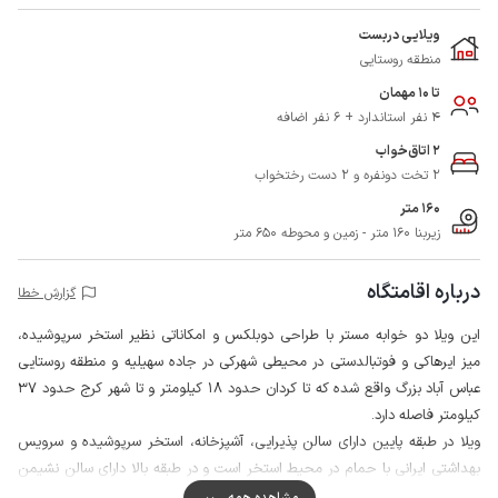
ویلایی دربست
منطقه روستایی
تا 10 مهمان
4 نفر استاندارد + 6 نفر اضافه
2 اتاق‌خواب
2 تخت دونفره و 2 دست رختخواب
160 متر
زیربنا 160 متر - زمین و محوطه 650 متر
درباره اقامتگاه
گزارش خطا
این ویلا دو خوابه مستر با طراحی دوبلکس و امکاناتی نظیر استخر سرپوشیده،
میز ایرهاکی و فوتبالدستی در محیطی شهرکی در جاده سهیلیه و منطقه روستایی
عباس آباد بزرگ واقع شده که تا کردان حدود 18 کیلومتر و تا شهر کرج حدود 37
کیلومتر فاصله دارد.
ویلا در طبقه پایین دارای سالن پذیرایی، آشپزخانه، استخر سرپوشیده و سرویس
بهداشتی ایرانی با حمام در محیط استخر است و در طبقه بالا دارای سالن نشیمن
با میز ایرهاکی و فوتبالدستی، دو اتاق خواب مستر با فرنگی و حمام و تراس می
مشاهده همه