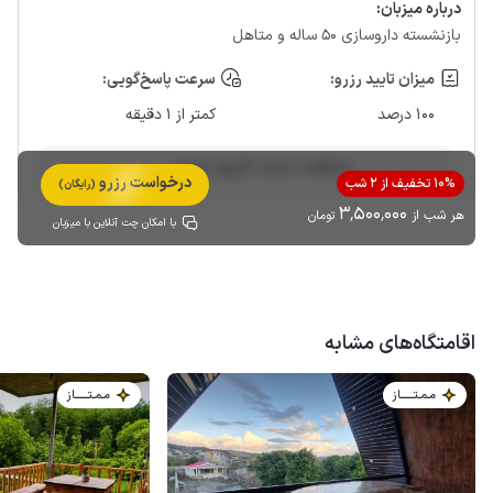
درباره‌ میزبان:
بازنشسته داروسازی 50 ساله و متاهل
میزان تایید رزرو:
سرعت پاسخ‌گویی:
100 درصد
کمتر از 1 دقیقه
مشاهده حساب کاربری میزبان
درخواست رزرو
10% تخفیف از 2 شب
(رایگان)
3٬500٬000
هر شب از
تومان
با امکان چت آنلاین با میزبان
اقامتگاه‌های مشابه
مـمـتــــــاز
مـمـتــــــاز