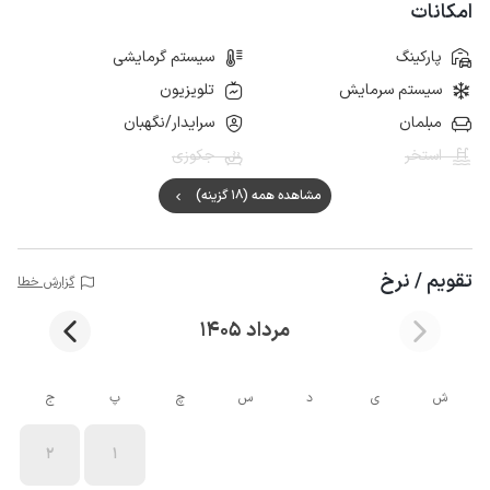
امکانات
پارکینگ
سیستم گرمایشی
سیستم سرمایش
تلویزیون
مبلمان
سرایدار/نگهبان
استخر
جکوزی
مشاهده همه (18 گزینه)
تقویم / نرخ
گزارش خطا
مرداد 1405
ش
ی
د
س
چ
پ
ج
2
1