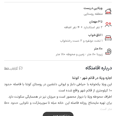
ویلایی دربست
منطقه روستایی
تا 6 مهمان
2 نفر استاندارد + 4 نفر اضافه
1 اتاق‌خواب
1 تخت دونفره و 2 دست رختخواب
80 متر
زیربنا 80 متر - زمین و محوطه 180 متر
درباره اقامتگاه
گزارش خطا
اجاره ویلا در قائم شهر - کوتنا
این ویلا یکخوابه با حیاطی دلباز و ایوانی دلنشین در روستای کوتنا با فاصله حدود
10 کیلومتری از قائم شهر واقع شده است.
اطراف محوطه ویلا با دیوار محصور است و میزبان نیز در همسایگی سکونت دارد.
برای تهیه مایحتاج روزانه فاصله این خانه مبله تا سوپرمارکت و نانوایی حدود 500
متر است.
آنتن دهی تلفن همراه برای دو اپراتور ایرانسل و همراه اول در مکالمه خوب و
مشاهده همه