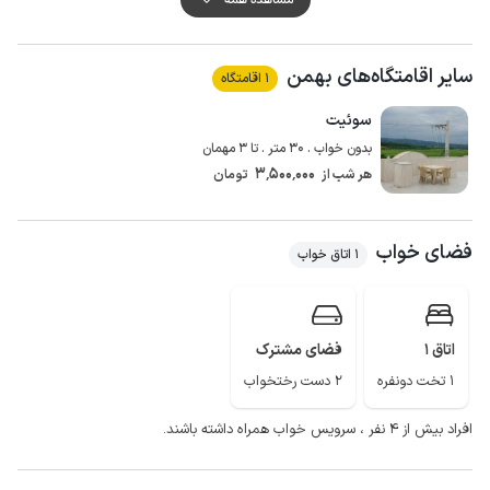
پوشش اینترنت برای اپراتور ایرانسل به صورت 4g و همراه اول 3g می باشد.
پارک جنگلی و مرداب قادیکلا، پیست کارتینگ پارک سراج، تپه گردکوه قائم شهر از
سایر اقامتگاه‌های بهمن
جاذبه های گردشگری اطراف منطقه می باشد.
1 اقامتگاه
سوئیت
بدون خواب . 30 متر . تا 3 مهمان
3٬500٬000
هر شب از
تومان
فضای خواب
1 اتاق خواب
اتاق 1
فضای مشترک
1 تخت دونفره
2 دست رختخواب
افراد بیش از 4 نفر ، سرویس خواب همراه داشته باشند.