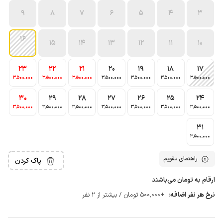
9
8
7
6
5
4
3
16
15
14
13
12
11
10
23
22
21
20
19
18
17
3٬500٬000
3٬500٬000
3٬500٬000
3٬500٬000
3٬500٬000
3٬500٬000
3٬500٬000
30
29
28
27
26
25
24
3٬500٬000
3٬500٬000
3٬500٬000
3٬500٬000
3٬500٬000
3٬500٬000
3٬500٬000
31
3٬500٬000
راهنمای تقویم
پاک کردن
ارقام به تومان می‌باشند
نرخ هر نفر اضافه:
+500٬000 تومان / بیشتر از 2 نفر