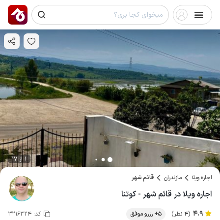
1 از 17
اجاره ویلا
مازندران
قائم شهر
اجاره ویلا در قائم شهر - کوتنا
4.9
(4 نظر)
5+ رزرو موفق
کد:
3216324