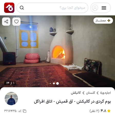
مـمـتــــــاز
1 از 14
اجاره ویلا
گلستان
گالیکش
بوم گردی در گالیکش - آق قمیش - اتاق افراگل
4.8
(2 نظر)
کد:
3216435