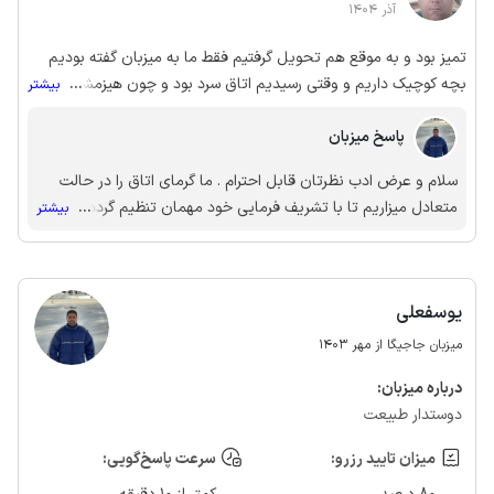
آذر 1404
تمیز بود و به موقع هم تحویل گرفتیم فقط ما به میزبان گفته بودیم
بچه کوچیک داریم و وقتی رسیدیم اتاق سرد بود و چون هیزمشونم
...
بیشتر
خیس بود چند ساعتی طول کشید تا اتاق گرم شه
پاسخ میزبان
سلام و عرض ادب نظرتان قابل احترام . ما گرمای اتاق را در حالت
متعادل میزاریم تا با تشریف فرمایی خود مهمان تنظیم گردد. ولی در
...
بیشتر
هر صورت از شما مهمان عزیز عذرخواهی می کنیم
یوسفعلی
میزبان جاجیگا از مهر 1403
درباره‌ میزبان:
دوستدار طبیعت
میزان تایید رزرو:
سرعت پاسخ‌گویی: