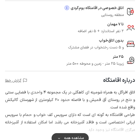
اتاق خصوصی در اقامتگاه بوم‌گردی
منطقه روستایی
تا 7 مهمان
2 نفر استاندارد + 5 نفر اضافه
بدون اتاق‌خواب
و 5 دست رختخواب در فضای مشترک
25 متر
زیربنا 25 متر - زمین و محوطه 500 متر
درباره اقامتگاه
گزارش خطا
اتاق افراگل به همراه شومینه ای کاهگلی در یک مجموعه 4 واحدی با فضایی سنتی
و دنج در روستای آق قمیش و با فاصله حدود 20 کیلومتری از شهرستان گالیکش
واقع شده است.
طراحی اقامتگاه به گونه ای است که دارای سرویس کف خواب و حمام با سرویس
ایرانی اختصاصی است و فاقد آشپزخانه می باشد اما امکان استفاده از آشپزخانه
مرکزی اقامتگاه نیز وجود دارد.
حیاط اقامتگاه با دیوار محصور شده و سرایدار در مجموعه سکونت دارد، همچنین
مشاهده همه