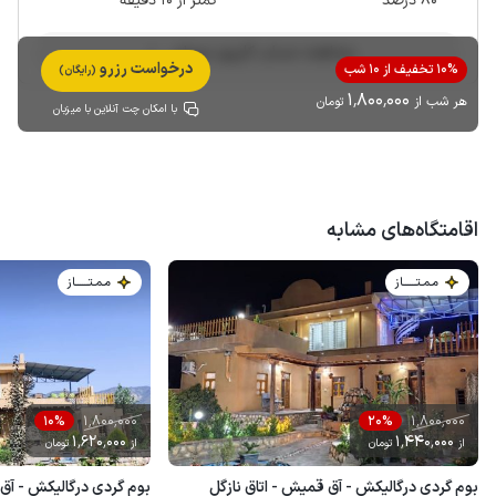
80 درصد
کمتر از 10 دقیقه
مشاهده حساب کاربری میزبان
درخواست رزرو
10% تخفیف از 10 شب
(رایگان)
1٬800٬000
هر شب از
تومان
با امکان چت آنلاین با میزبان
اقامتگاه‌های مشابه
مـمـتــــــاز
مـمـتــــــاز
1٬800٬000
1٬800٬000
10%
20%
1٬620٬000
1٬440٬000
از
تومان
از
تومان
بوم گردی درگالیکش - آق قمیش - اتاق نازگل
بوم گردی درگالیکش - آق