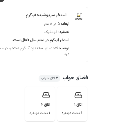
در نظر داشته باشید در فاصله ای نزدیک از این اقامتگاه کل
ساحل دریا، مرداب هسل، پل زغال، مرداب کندوچال، کاخ چایخو
استخر سرپوشیده آب‌گرم
ابعاد:
5 در 8 متر
تصفیه:
اتوماتیک
استخر آب‌گرم در تمام سال فعال است.
توضیحات:
دمای استاندارد آب‌گرم استخر، در محدوده 28 الی 32 درجه سان
دارد.
فضای خواب
2 اتاق خواب
اتاق 1
اتاق 2
1 تخت دونفره
1 تخت دونفره