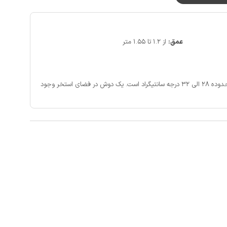
به ای کوچک در حال ساخت و ساز می باشد.
ران و... از جاذبه های گردشگری چالوس زیبا می باشد.
عمق:
از 1.2 تا 1.55 متر
تیگراد است.
یک دوش در فضای استخر وجود