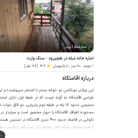
1٬500٬000
از
تومان
اجاره خانه مبله در هچیرود - سنگ وارث
1 خوابه . 80 متر . تا 5 مهمان
4.9
(126 نظر)
درباره اقامتگاه
این ویلای دوبلکس دو خوابه مستر با استخر سرپوشیده و ت
طراحی اقامتگاه به گونه ایست که در طبقه اول دارای استخ
دسترسی حدود 16 پله در طبقه دوم پذیرایی، دو اتاق خواب مستر و دو تراس وجود دارد.
محدوده اطراف اقامتگاه با دیوار محصور است و سرایدار د
نانوایی در فاصله حدود 400 متری اقامتگاه در دسترس هستند.
کیفیت پوشش شبکه تلفن همراه برای دو اپراتور ایرانسل و همرا
لازم به ذکر است حدود 20 متر مسیر منتهی به اقامتگاه به صورت خاکی می باشد.
م