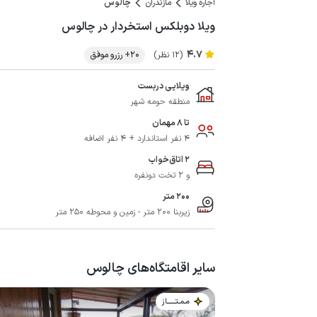
اجاره ویلا
مازندران
چالوس
ویلا دوبلکس استخردار در چالوس
4.7
(12 نظر)
20+ رزرو موفق
ویلایی دربست
منطقه حومه شهر
تا 8 مهمان
4 نفر استاندارد + 4 نفر اضافه
2 اتاق‌خواب
و 2 تخت دونفره
200 متر
زیربنا 200 متر - زمین و محوطه 250 متر
سایر اقامتگاه‌های چالوس
مـمـتــــــاز