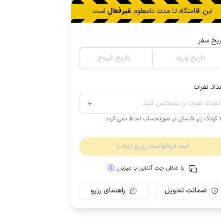
این اقامتگاه تا
مدت نامعلوم
غیرفعال
است
ریخ سفر
تاریخ ورود
تاریخ خروج
داد نفرات
.
ثبت درخواست رزرو
(رایگان)
با امکان چت آنلاین با میزبان
ضمانت تحویل
راهنمای رزرو
مـمـتــــــاز