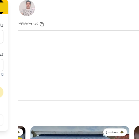
کد:
3216529
تا
تع
تا 1 کودک زیر 5 سال در صورتحساب لحاظ نمی گردد
مـمـتــــــاز
مـمـتــــــاز