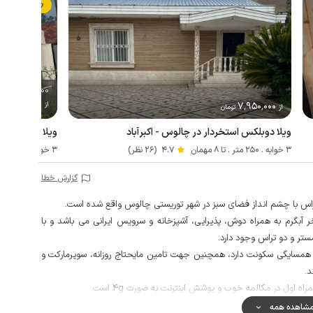
رزرو فوری
7٬800٬000
%
6٬240٬000
7٬950٬000
از
تو
از
تومان
ویلا دوبلکس استخردار در چالوس - اکبرآباد
ویلا دوبلکس ب
3 خوابه . 250 متر . تا 8 مهمان
4.7
(26 نظر)
3 خوابه . 235 متر . تا 6 مهمان
گزارش خطا
راس با چشم انداز فضای سبز در شهر توریستی چالوس واقع شده است.
ر آبگرم به همراه دوش، پذیرایی، آشپزخانه و سرویس ایرانی می باشد و با
ر همسایگی سکونت دارد، همچنین جهت تامین مایحتاج روزانه، سوپرمارکت و
ه اول در مکالمه خوب و پوشش اینترنت به صورت 4g است.
شاهده همه