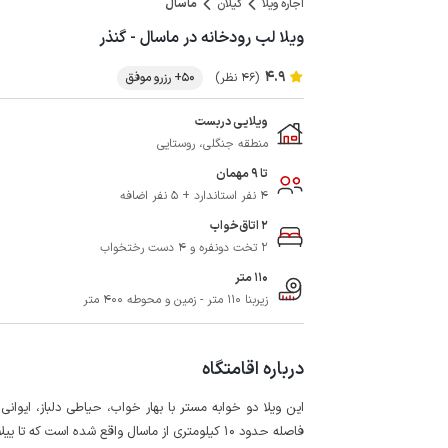
اجاره ویلا
گیلان
ماسال
ویلا لب رودخانه در ماسال - گنذر
4.9
(46 نظر)
50+ رزرو موفق
ویلایی دربست
منطقه جنگلی، روستایی
تا 9 مهمان
4 نفر استاندارد + 5 نفر اضافه
2 اتاق‌خواب
2 تخت دونفره و 4 دست رختخواب
110 متر
زیربنا 110 متر - زمین و محوطه 400 متر
درباره اقامتگاه
این ویلا دو خوابه مستر با بهار خواب، حیاطی دلباز، ایوان
فاصله حدود 10 کیلومتری از ماسال واقع شده است که تا ییلاق اولسبلانگاه حدود 20 کیلومتر فاصله دارد.