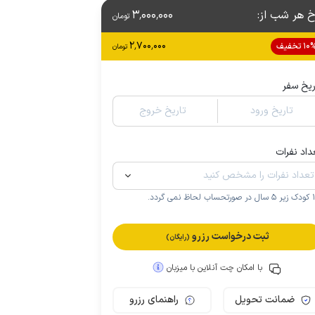
خ هر شب از
:
3٬000٬000
تومان
2٬700٬000
1 تخفیف
تومان
ریخ سفر
تاریخ ورود
تاریخ خروج
داد نفرات
.
ثبت درخواست رزرو
(رایگان)
با امکان چت آنلاین با میزبان
ضمانت تحویل
راهنمای رزرو