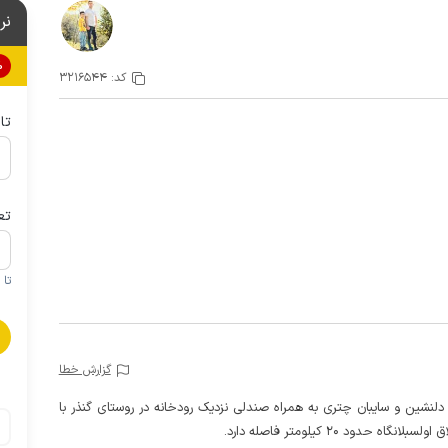
نر
0%
کد:
3216544
تا
تع
تا 1 کودک زیر 5 سال در صورتحساب لحاظ نمی گردد
گزارش خطا
ی دلنشین و سایبان چتری به همراه صندلی نزدیک رودخانه در روستای گنذر با