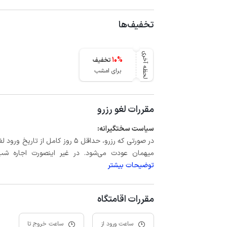
تخفیف‌ها
لحظه آخری
10
%
تخفیف
برای امشب
مقررات لغو رزرو
سیاست سختگیرانه:
میهمان عودت می‌شود. در غیر اینصورت اجاره شب اول بعلاوه حداکثر 60 درصد
توضیحات بیشتر
مقررات اقامتگاه
ساعت ورود از
ساعت خروج تا