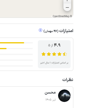
OpenStreetMap
©
امتیازات
(
46
مهمان
)
4.9
از ۵
بر اساس امتیازات ۱ سال اخیر
نظرات
محسن
تیر 1405