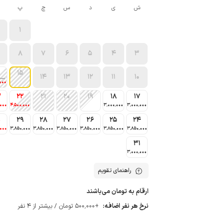
ش
ی
د
س
چ
پ
1
8
7
6
5
4
3
15
14
13
12
11
10
000
000
3
22
21
20
19
18
17
٬000
4٬500٬000
3٬000٬000
3٬000٬000
0
29
28
27
26
25
24
٬000
3٬850٬000
3٬850٬000
3٬850٬000
3٬850٬000
3٬850٬000
3٬850٬000
31
3٬000٬000
راهنمای تقویم
ارقام به تومان می‌باشند
نرخ هر نفر اضافه:
+500٬000 تومان / بیشتر از 4 نفر