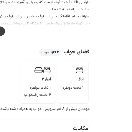
طراحی اقامتگاه به گونه ایست که پذیرایی، آشپزخانه ،دو اتا
حدود 10 پله تعبیه شده است.
اطراف حیاط اقامتگاه با از دو طرف با دیوار و از دو طرف د
برای تهیه مایحتاج روزانه فاصله اقامتگاه تا سوپرمارکت و نانوایی حدود 
آنتن دهی تلفن همراه برای دو اپراتور ایرانسل و همراه اول در مک
م
فضای خواب
2 اتاق خواب
اتاق 1
اتاق 2
1 تخت دونفره
1 تخت دونفره
4 دست رختخواب
مهمانان بیش از ۸ نفر سرویس خواب به همراه داشته باشند.
امکانات