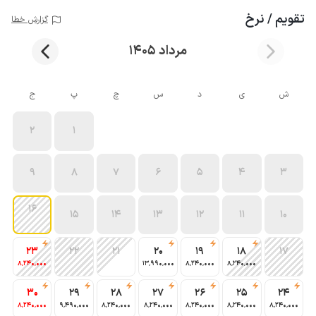
تقویم / نرخ
گزارش خطا
مرداد 1405
ش
ی
د
س
چ
پ
ج
2
1
9
8
7
6
5
4
3
16
15
14
13
12
11
10
23
22
21
20
19
18
17
8٬240٬000
13٬990٬000
8٬240٬000
8٬240٬000
30
29
28
27
26
25
24
8٬240٬000
9٬490٬000
8٬240٬000
8٬240٬000
8٬240٬000
8٬240٬000
8٬240٬000