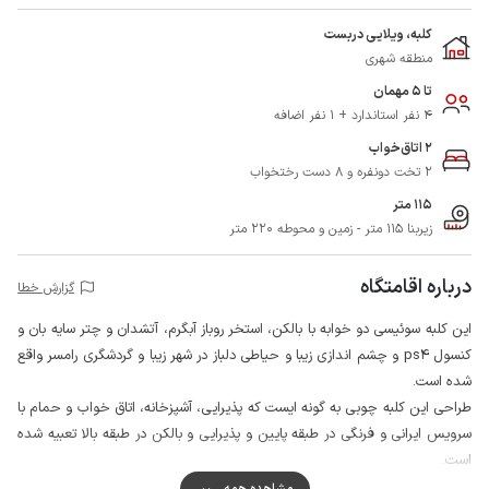
کلبه، ویلایی دربست
منطقه شهری
تا 5 مهمان
4 نفر استاندارد + 1 نفر اضافه
2 اتاق‌خواب
2 تخت دونفره و 8 دست رختخواب
115 متر
زیربنا 115 متر - زمین و محوطه 220 متر
درباره اقامتگاه
گزارش خطا
این کلبه سوئیسی دو خوابه با بالکن، استخر روباز آبگرم، آتشدان و چتر سایه بان و
کنسول ps4 و چشم اندازی زیبا و حیاطی دلباز در شهر زیبا و گردشگری رامسر واقع
شده است.
طراحی این کلبه چوبی به گونه ایست که پذیرایی، آشپزخانه، اتاق خواب و حمام با
سرویس ایرانی و فرنگی در طبقه پایین و پذیرایی و بالکن در طبقه بالا تعبیه شده
است.
اطراف حیاط کلبه از دو طرف با دیوار و یک طرف دیگر با فنس محصور است،
مشاهده همه