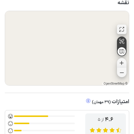
نقشه
OpenStreetMap
©
امتیازات
(
39
مهمان
)
4.6
از ۵