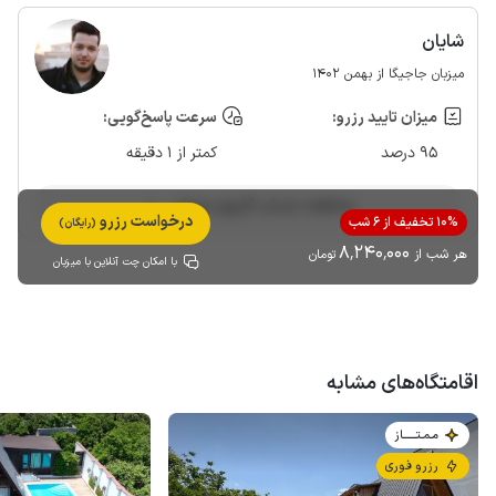
شایان
میزبان جاجیگا از بهمن 1402
میزان تایید رزرو:
سرعت پاسخ‌گویی:
95 درصد
کمتر از 1 دقیقه
مشاهده حساب کاربری میزبان
درخواست رزرو
10% تخفیف از 6 شب
(رایگان)
8٬240٬000
هر شب از
تومان
با امکان چت آنلاین با میزبان
اقامتگاه‌های مشابه
مـمـتــــــاز
رزرو فوری