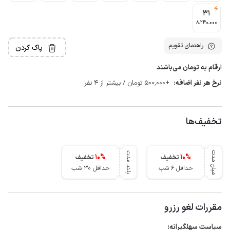
31
8٬240٬000
راهنمای تقویم
پاک کردن
ارقام به تومان می‌باشند
نرخ هر نفر اضافه:
+500٬000 تومان / بیشتر از 4 نفر
تخفیف‌ها
میان مدت
بلند مدت
10
%
10
%
تخفیف
تخفیف
حداقل 6 شب
حداقل 30 شب
مقررات لغو رزرو
سیاست سهلگیرانه: