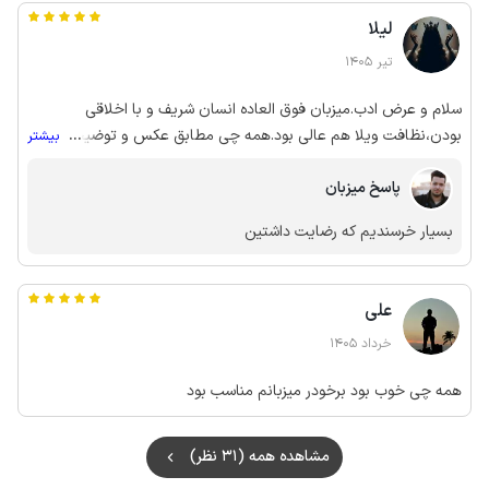
لیلا
تیر 1405
سلام و عرض ادب.میزبان فوق العاده انسان شریف و با اخلاقی
بودن،نظافت ویلا هم عالی بود.همه چی مطابق عکس و توضیحات
...
بیشتر
بود.سپاس
پاسخ میزبان
بسیار خرسندیم که رضایت داشتین
علی
خرداد 1405
همه چی خوب بود برخودر میزبانم مناسب بود
مشاهده همه (31 نظر)