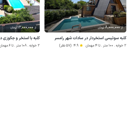
12٬000٬000
8٬000٬000
از
تومان
از
تومان
کلبه سوئیسی استخردار در سادات شهر رامسر
کلبه با استخر و جکوزی در
2 خوابه . 100 متر . تا 4 مهمان
4.9
(57 نظر)
2 خوابه . 108 متر . تا 6 مهمان