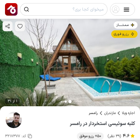
مـمـتــــــاز
رزرو فوری
1 از 31
اجاره ویلا
مازندران
رامسر
کلبه سوئیسی استخردار در رامسر
4.6
(39 نظر)
50+ رزرو موفق
کد:
3217377