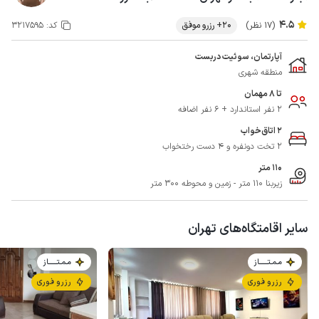
4.5
(17 نظر)
20+ رزرو موفق
کد:
3217595
آپارتمان، سوئیت دربست
منطقه شهری
تا 8 مهمان
2 نفر استاندارد + 6 نفر اضافه
2 اتاق‌خواب
2 تخت دونفره و 4 دست رختخواب
110 متر
زیربنا 110 متر - زمین و محوطه 300 متر
سایر اقامتگاه‌های تهران
مـمـتــــــاز
مـمـتــــــاز
رزرو فوری
رزرو فوری