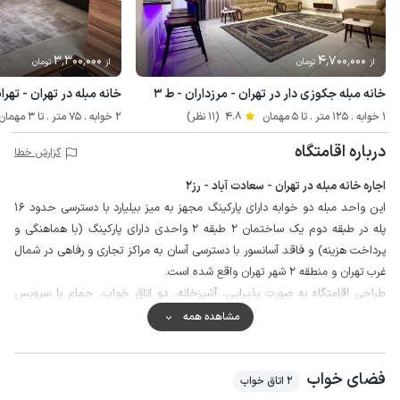
3٬300٬000
4٬700٬000
از
تومان
از
تومان
خانه مبله جکوزی دار در تهران - مرزداران - ط ۳
خانه مبله در تهران - تهرا
1 خوابه . 125 متر . تا 5 مهمان
4.8
(11 نظر)
2 خوابه . 75 متر . تا 3 مهمان
درباره اقامتگاه
گزارش خطا
اجاره خانه مبله در تهران - سعادت آباد - رز2
این واحد مبله دو خوابه دارای پارکینگ مجهز به میز بیلیارد با دسترسی حدود 16
پله در طبقه دوم یک ساختمان 2 طبقه 2 واحدی دارای پارکینگ (با هماهنگی و
پرداخت هزینه) و فاقد آسانسور با دسترسی آسان به مراکز تجاری و رفاهی در شمال
غرب تهران و منطقه 2 شهر تهران واقع شده است.
طراحی اقامتگاه به صورت پذیرایی، آشپزخانه، دو اتاق خواب، حمام با سرویس
فرنگی و سرویس بهداشتی ایرانی می باشد.
مشاهده همه
واحد نگهبانی 24 ساعته در ساختمان مستقر و به جهت تامین امنیت بیشتر
مشاعات مجهز به دوربین مداربسته می باشد.
فضای خواب
گفتنی است که سفارش ناهار و شام با پرداخت هزینه جداگانه و هماهنگی قبلی با
2 اتاق خواب