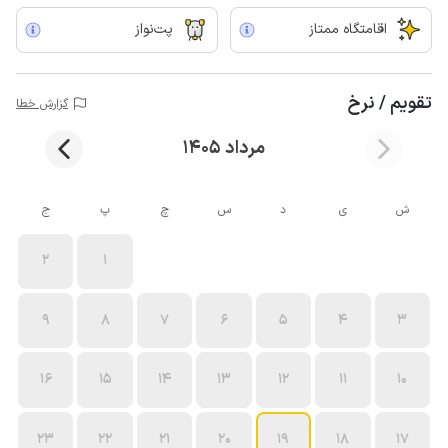
اقامتگاه ممتاز
پت‌نواز
تقویم / نرخ
گزارش خطا
مرداد 1405
ش
ی
د
س
چ
پ
ج
2
1
9
8
7
6
5
4
3
16
15
14
13
12
11
10
23
22
21
20
19
18
17