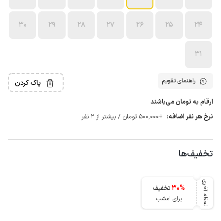
30
29
28
27
26
25
24
31
راهنمای تقویم
پاک کردن
ارقام به تومان می‌باشند
نرخ هر نفر اضافه:
+500٬000 تومان / بیشتر از 2 نفر
تخفیف‌ها
لحظه آخری
30
%
تخفیف
برای امشب